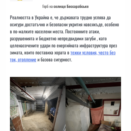
Герб на
селище Бессарабське
Реалността в Украйна е, че държавата трудно успява да
осигури достатъчно и безопасни укрития навсякъде, особено
в по-малките населени места. Постоянните атаки,
разрушенията и бюджетно непредвидими загуби , като
целенасочените удари по енергийната инфраструктура през
зимата, които поставиха хората в
тежки условия, често без
ток, отопление
и базова сигурност.