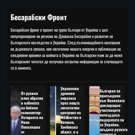
Бесарабски Фронт
Бесарабски фронт е проект на група българи от Украйна с цел
популяризиране на региона на Дунавска Бесарабия и развитие на
българското наследство в Украйна. След пълномащабното нахлуване
на държавата-грешка, ние насочихме нашата енергия в публикация на
ежедневни хроники за войната в Украйна на български език за да може
българският читател да получава актуална информация за случващото
се в момента.
Украински
България се
От руския
дронове
присъедини
плен обратно
поразиха
към Киивската
в кабината
през нощта
декларация:
на бойния
логистични
участниците
хеликоптер:
центрове на
потвърдиха
Историята на
Wildberries в
подкрепата си
Иван
Котовск,
за Украйна,
Пепеляшко
Тамбовска
осъдиха руската
от
област, и в
агресия и