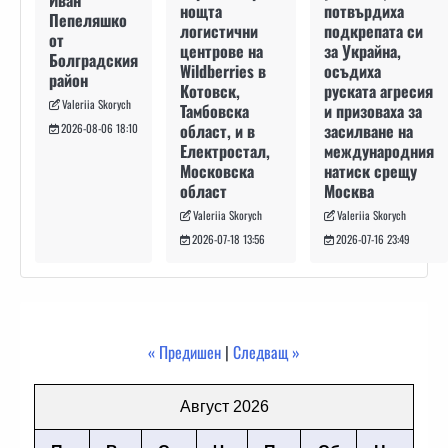
потвърдиха
нощта
Пепеляшко
подкрепата си
логистични
от
за Украйна,
центрове на
Болградския
осъдиха
Wildberries в
район
руската агресия
Котовск,
Valeriia Skorych
и призоваха за
Тамбовска
засилване на
област, и в
2026-08-06 18:10
международния
Електростал,
натиск срещу
Московска
Москва
област
Valeriia Skorych
Valeriia Skorych
2026-07-16 23:49
2026-07-18 13:56
« Предишен
|
Следващ »
Август 2026