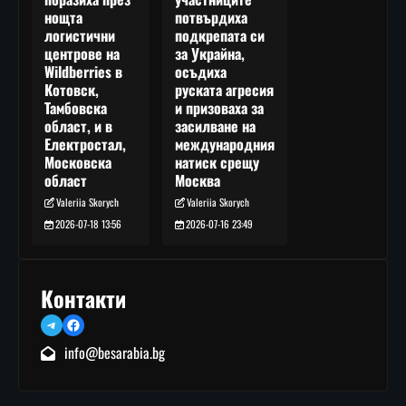
потвърдиха
нощта
подкрепата си
логистични
за Украйна,
центрове на
осъдиха
Wildberries в
руската агресия
Котовск,
и призоваха за
Тамбовска
засилване на
област, и в
международния
Електростал,
натиск срещу
Московска
Москва
област
Valeriia Skorych
Valeriia Skorych
2026-07-16 23:49
2026-07-18 13:56
Контакти
Telegram
Facebook
info@besarabia.bg