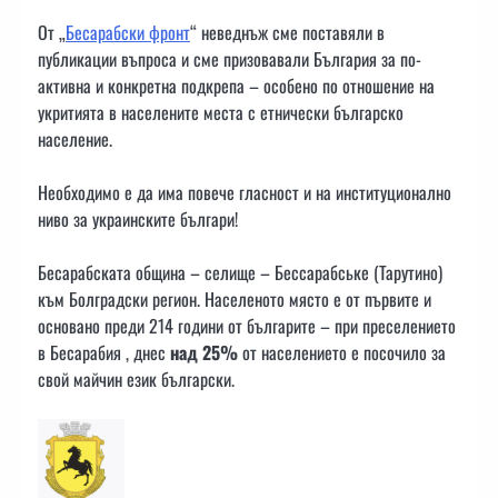
От „
Бесарабски фронт
“ неведнъж сме поставяли в
публикации въпроса и сме призовавали България за по-
активна и конкретна подкрепа – особено по отношение на
укритията в населените места с етнически българско
население.
Необходимо е да има повече гласност и на институционално
ниво за украинските българи!
Бесарабската община – селище – Бессарабське (Тарутино)
към Болградски регион. Населеното място е от първите и
основано преди 214 години от българите – при преселението
в Бесарабия , днес
над 25%
от населението е посочило за
свой майчин език български.