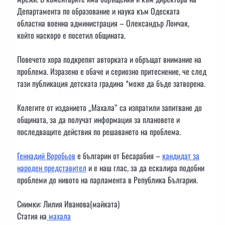
Департамента по образование и наука към Одеската
областна военна администрация – Олександър Лончак,
който наскоро е посетил общината.
Повечето хора подкрепят авторката и обръщат внимание на
проблема. Изразено е обаче и сериозно притеснение, че след
тази публикация детската градина *може да бъде затворена.
Колегите от изданието „Махала“ са изпратили запитване до
общината, за да получат информация за плановете и
последващите действия по решаването на проблема.
Геннадий Воробьов
е българин от Бесарабия –
кандидат за
народен представител
и е наш глас, за да ескалира подобни
проблеми до нивото на парламента в Република България.
Снимки: Лилия Иванова(майката)
Статия на
махала