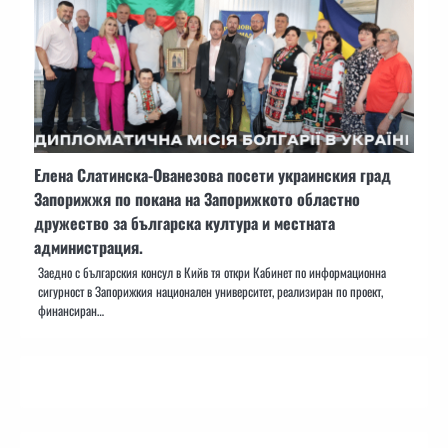
Елена Слатинска-Ованезова посети украинския град
Запорижжя по покана на Запорижкото областно
дружество за българска култура и местната
администрация.
Заедно с българския консул в Кийв тя откри Кабинет по информационна
сигурност в Запорижкия национален университет, реализиран по проект,
финансиран…