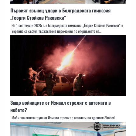
Първият звънец удари в Болградската гимназия
„Георги Стойков Раковски“
На 1 септември 2025 г. в Болградската гимназия „Георги Стойков Раковски“ в
Украйна се състоя тържествена церемония по откриването на…
Защо войниците от Измаил стрелят с автомати в
небето?
Мобилна огнева група от Измаил стрелят с автомати по дронове Shahed.