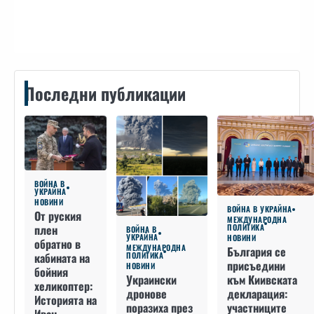
Контакти
Последни публикации
ВОЙНА В
УКРАЙНА
НОВИНИ
ВОЙНА В УКРАЙНА
От руския
МЕЖДУНАРОДНА
плен
ПОЛИТИКА
ВОЙНА В
УКРАЙНА
НОВИНИ
обратно в
МЕЖДУНАРОДНА
България се
кабината на
ПОЛИТИКА
присъедини
НОВИНИ
бойния
към Киивската
Украински
хеликоптер:
декларация:
дронове
Историята на
участниците
поразиха през
Иван