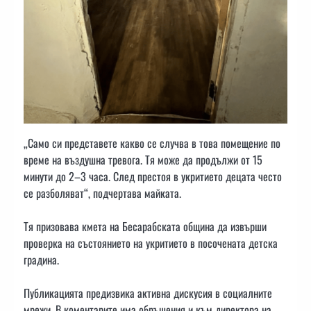
„Само си представете какво се случва в това помещение по
време на въздушна тревога. Тя може да продължи от 15
минути до 2–3 часа. След престоя в укритието децата често
се разболяват“, подчертава майката.
Тя призовава кмета на Бесарабската община да извърши
проверка на състоянието на укритието в посочената детска
градина.
Публикацията предизвика активна дискусия в социалните
мрежи. В коментарите има обръщения и към директора на