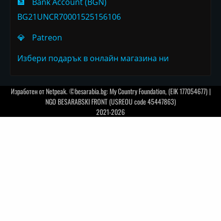
🏦
Bank Account (BGN)
BG21UNCR70001525156106
💎
Patreon
Избери подарък в онлайн магазина ни
Изработен от
Netpeak
. ©besarabia.bg: My Country Foundation, (EIK 177054677) |
NGO BESARABSKI FRONT (USREOU code 45447863)
2021-2026