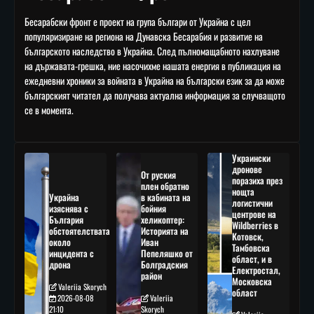
Бесарабски фронт е проект на група българи от Украйна с цел
популяризиране на региона на Дунавска Бесарабия и развитие на
българското наследство в Украйна. След пълномащабното нахлуване
на държавата-грешка, ние насочихме нашата енергия в публикация на
ежедневни хроники за войната в Украйна на български език за да може
българският читател да получава актуална информация за случващото
се в момента.
Украински
дронове
От руския
поразиха през
плен обратно
нощта
Украйна
в кабината на
логистични
изяснява с
бойния
центрове на
България
хеликоптер:
Wildberries в
обстоятелствата
Историята на
Котовск,
около
Иван
Тамбовска
инцидента с
Пепеляшко от
област, и в
дрона
Болградския
Електростал,
район
Московска
Valeriia Skorych
област
2026-08-08
Valeriia
21:10
Skorych