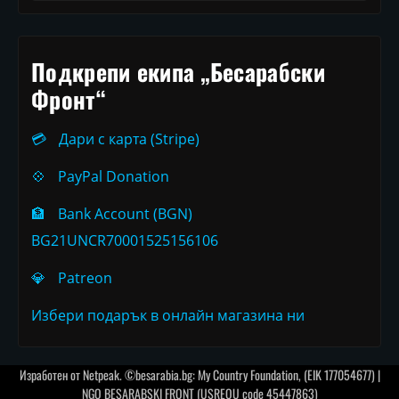
Подкрепи екипа „Бесарабски
Фронт“
💳
Дари с карта (Stripe)
💠
PayPal Donation
🏦
Bank Account (BGN)
BG21UNCR70001525156106
💎
Patreon
Избери подарък в онлайн магазина ни
Изработен от
Netpeak
. ©besarabia.bg: My Country Foundation, (EIK 177054677) |
NGO BESARABSKI FRONT (USREOU code 45447863)