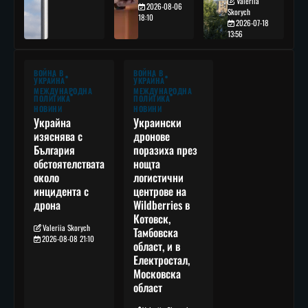
Valeriia
2026-08-06
Skorych
18:10
2026-07-18
13:56
ВОЙНА В
ВОЙНА В
УКРАЙНА
УКРАЙНА
МЕЖДУНАРОДНА
МЕЖДУНАРОДНА
ПОЛИТИКА
ПОЛИТИКА
НОВИНИ
НОВИНИ
Украйна
Украински
изяснява с
дронове
България
поразиха през
обстоятелствата
нощта
около
логистични
инцидента с
центрове на
дрона
Wildberries в
Котовск,
Valeriia Skorych
Тамбовска
2026-08-08 21:10
област, и в
Електростал,
Московска
област