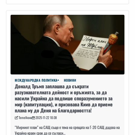
МЕЖДУНАРОДНА ПОЛИТИКА
НОВИНИ
Доналд Тръмп заплашва да съкрати
разузнавателната дейност и оръжията, за да
насили Украйна да подпише споразумението за
мир (капитулация), и призовава Киив да приеме
плана му до Деня на благодарността!
Temelkova
2025-11-22 10:38
“Мирният план” на САЩ също е тема на срещата на Г-20 САЩ дадоха на
Украйна краен срок да се съгласи…