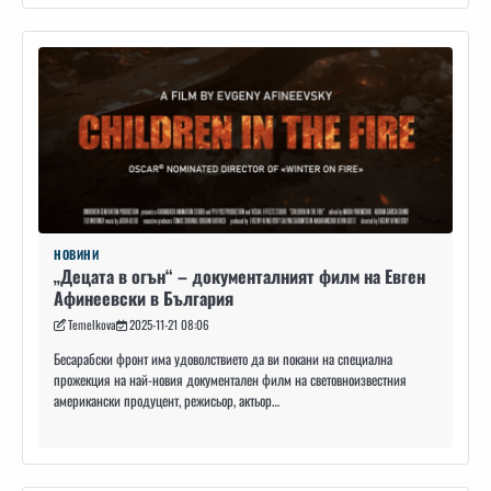
НОВИНИ
„Децата в огън“ – документалният филм на Евген
Афинеевски в България
Temelkova
2025-11-21 08:06
Бесарабски фронт има удоволствието да ви покани на специална
прожекция на най-новия документален филм на световноизвестния
американски продуцент, режисьор, актьор…