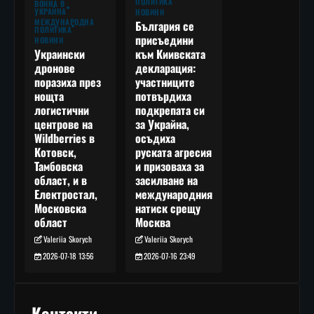
ПОЛИТИКА
ВОЙНА В
УКРАЙНА
НОВИНИ
МЕЖДУНАРОДНА
България се
ПОЛИТИКА
присъедини
НОВИНИ
към Киивската
Украински
декларация:
дронове
участниците
поразиха през
потвърдиха
нощта
подкрепата си
логистични
за Украйна,
центрове на
осъдиха
Wildberries в
руската агресия
Котовск,
и призоваха за
Тамбовска
засилване на
област, и в
международния
Електростал,
натиск срещу
Московска
Москва
област
Valeriia Skorych
Valeriia Skorych
2026-07-16 23:49
2026-07-18 13:56
Контакти