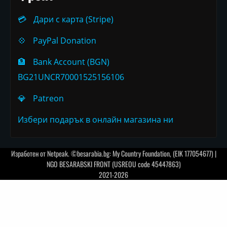
💳
Дари с карта (Stripe)
💠
PayPal Donation
🏦
Bank Account (BGN)
BG21UNCR70001525156106
💎
Patreon
Избери подарък в онлайн магазина ни
Изработен от
Netpeak
. ©besarabia.bg: My Country Foundation, (EIK 177054677) |
NGO BESARABSKI FRONT (USREOU code 45447863)
2021-2026