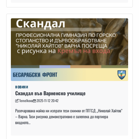
НОВИНИ
Скандал във Варненско училище
Temelkova
2025-11-12 20:42
Разочарована майка ни изпрати тези снимки от ПГГСД „Николай Хайтов“
– Варна. Тази рисунка демонстративно е залепена до портиера
входното…