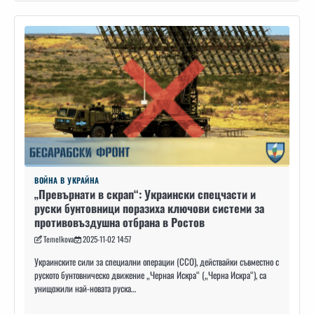
ВОЙНА В УКРАЙНА
„Превърнати в скрап“: Украински спецчасти и
руски бунтовници поразиха ключови системи за
противовъздушна отбрана в Ростов
Temelkova
2025-11-02 14:57
Украинските сили за специални операции (ССО), действайки съвместно с
руското бунтовническо движение „Черная Искра“ („Черна Искра“), са
унищожили най-новата руска…