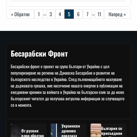
Навигация
…
…
« Обратно
1
3
4
5
6
7
11
Напред »
Бесарабски Фронт
Бесарабски фронт е проект на група българи от Украйна с цел
популяризиране на региона на Дунавска Бесарабия и развитие на
българското наследство в Украйна. След пълномащабното нахлуване
на държавата-грешка, ние насочихме нашата енергия в публикация на
ежедневни хроники за войната в Украйна на български език за да може
българският читател да получава актуална информация за случващото
се в момента.
Украински
България се
От руския
дронове
присъедини
плен обратно
поразиха