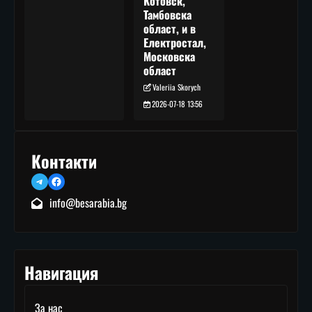
Котовск,
Тамбовска
област, и в
Електростал,
Московска
област
Valeriia Skorych
2026-07-18 13:56
Контакти
Telegram
Facebook
info@besarabia.bg
Навигация
За нас