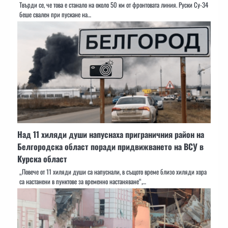
Твърди се, че това е станало на около 50 км от фронтовата линия. Руски Су-34
беше свален при пускане на…
Над 11 хиляди души напуснаха приграничния район на
Белгородска област поради придвижването на ВСУ в
Курска област
„Повече от 11 хиляди души са напуснали, в същото време близо хиляди хора
са настанени в пунктове за временно настаняване“,…