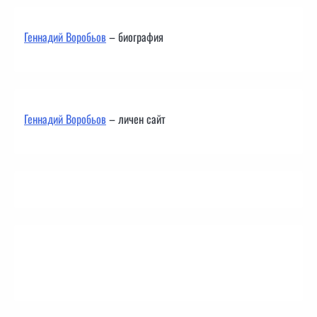
Геннадий Воробьов
– биография
Геннадий Воробьов
– личен сайт
Контакти