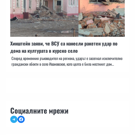
Хинштейн заяви, че ВСУ са нанесли ракетен удар по
дома на културата в курско село
Според временния ръководител на региона, ударът е засегнал изключително
граждански обекти в село Ивановское, като целта е била местният дом…
Социалните мрежи
Telegram
Facebook