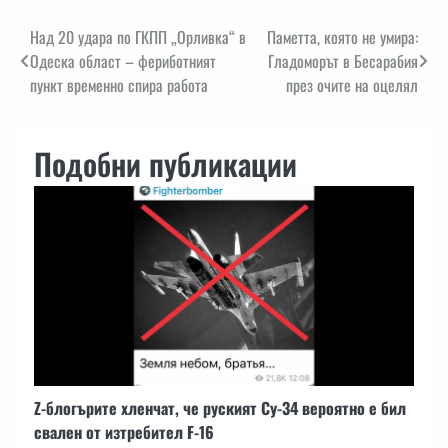
Навигация
Над 20 удара по ГКПП „Орливка“ в
Паметта, която не умира:
Одеска област – фериботният
Гладоморът в Бесарабия
пункт временно спира работа
през очите на оцелял
Подобни публикации
Z-блогърите хленчат, че руският Су-34 вероятно е бил
свален от изтребител F-16