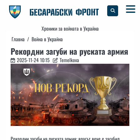
Skip
to
content
Хроники за войната в Украйна
Главна
Война в Украйна
Рекордни загуби на руската армия
2025-11-24 10:15
Temelkova
Рекордни загуби на руската армия: врагът вече е загубил