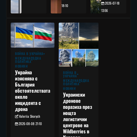
2026-07-18
18:10
13:56
ВОЙНА В УКРАЙНА
МЕЖДУНАРОДНА
ПОЛИТИКА
НОВИНИ
Украйна
ВОЙНА В
УКРАЙНА
изяснява с
МЕЖДУНАРОДНА
България
ПОЛИТИКА
НОВИНИ
обстоятелствата
Украински
около
дронове
инцидента с
поразиха през
дрона
нощта
Valeriia Skorych
логистични
2026-08-08 21:10
центрове на
Wildberries в