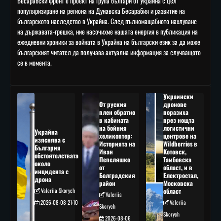
Бесарабски фронт е проект на група българи от Украйна с цел
популяризиране на региона на Дунавска Бесарабия и развитие на
българското наследство в Украйна. След пълномащабното нахлуване
на държавата-грешка, ние насочихме нашата енергия в публикация на
ежедневни хроники за войната в Украйна на български език за да може
българският читател да получава актуална информация за случващото
се в момента.
Украински
От руския
дронове
плен обратно
поразиха
в кабината
през нощта
на бойния
логистични
Украйна
хеликоптер:
центрове на
изяснява с
Историята на
Wildberries в
България
Иван
Котовск,
обстоятелствата
Пепеляшко
Тамбовска
около
от
област, и в
инцидента с
Болградския
Електростал,
дрона
район
Московска
Valeriia Skorych
област
Valeriia
2026-08-08 21:10
Valeriia
Skorych
Skorych
2026-08-06