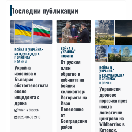
Последни публикации
ВОЙНА В
ВОЙНА В УКРАЙНА
УКРАЙНА
МЕЖДУНАРОДНА
НОВИНИ
ПОЛИТИКА
От руския
НОВИНИ
Украйна
плен
ВОЙНА В
УКРАЙНА
изяснява с
обратно в
МЕЖДУНАРОДНА
България
кабината на
ПОЛИТИКА
НОВИНИ
обстоятелствата
бойния
Украински
около
хеликоптер:
дронове
инцидента с
Историята на
поразиха през
дрона
Иван
нощта
Пепеляшко
Valeriia Skorych
логистични
от
2026-08-08 21:10
центрове на
Болградския
Wildberries в
район
Котовск,