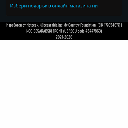
Избери подарък в онлайн магазина ни
Изработен от
Netpeak
. ©besarabia.bg: My Country Foundation, (EIK 177054677) |
NGO BESARABSKI FRONT (USREOU code 45447863)
2021-2026