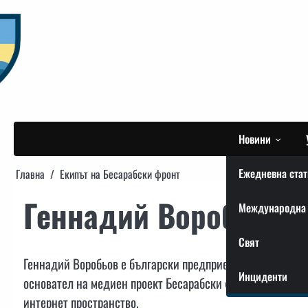
Skip
to
content
Новини
Ежедневна стат
Главна
Екипът на Бесарабски фронт
Геннадий Воробьов
Международна 
Свят
Геннадий Воробьов е български предприемач, преподават
Инциденти
основател на медиен проект Бесарабски фронт, автор на 
интернет пространство.