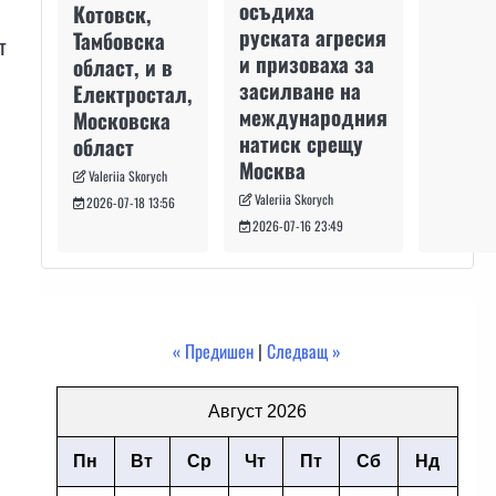
осъдиха
Котовск,
руската агресия
Тамбовска
т
и призоваха за
област, и в
засилване на
Електростал,
международния
Московска
натиск срещу
област
Москва
Valeriia Skorych
Valeriia Skorych
2026-07-18 13:56
а
2026-07-16 23:49
« Предишен
|
Следващ »
Август 2026
Пн
Вт
Ср
Чт
Пт
Сб
Нд