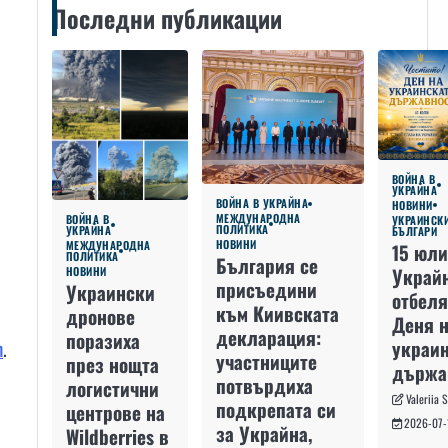
Последни публикации
ВОЙНА В
УКРАЙНА
ВОЙНА В УКРАЙНА
НОВИНИ
МЕЖДУНАРОДНА
ВОЙНА В
УКРАИНСК
ПОЛИТИКА
УКРАЙНА
БЪЛГАРИ
НОВИНИ
МЕЖДУНАРОДНА
15 юли
ПОЛИТИКА
България се
Украй
НОВИНИ
присъедини
Украински
отбеля
към Киивската
дронове
Деня 
декларация:
поразиха
украин
n
.
участниците
през нощта
държа
потвърдиха
логистични
Valeriia 
подкрепата си
центрове на
2026-07-
за Украйна,
Wildberries в