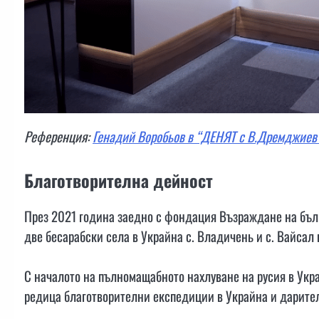
Референция:
Генадий Воробьов в “ДЕНЯТ с В.Дремджиев”
Благотворителна дейност
През 2021 година заедно с фондация Възраждане на бълг
две бесарабски села в Украйна с. Владичень и с. Вайсал
С началото на пълномащабното нахлуване на русия в Укра
редица благотворителни експедиции в Украйна и дарите