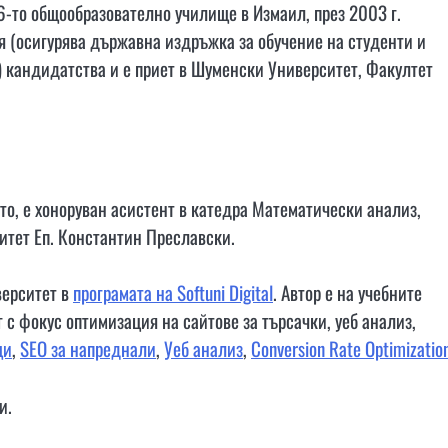
-то общообразователно училище в Измаил, през 2003 г.
 (осигурява държавна издръжка за обучение на студенти и
) кандидатства и е приет в Шуменски Университет, Факултет
то, е хоноруван асистент в катедра Математически анализ,
тет Еп. Константин Преславски.
верситет в
програмата на Softuni Digital
. Автор е на учебните
 с фокус оптимизация на сайтове за търсачки, уеб анализ,
щи
,
SEO за напреднали
,
Уеб анализ
,
Conversion Rate Optimizatio
и.