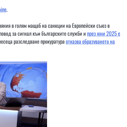
aine
.
ляния в голям мащаб на санкции на Европейски съюз в
 повод за сигнал към българските служби и
през юни 2025 е
 месеца разследване прокуратура
отказва образуването на