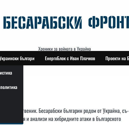
Хроники за войната в Украйна
Украински българи
ЕнергоБлок с Иван Плачков
Проекти на 
истика
политика
ел и общественик. Бесарабски българин родом от Украйна, съ-
изследвания и анализи на хибридните атаки в българското