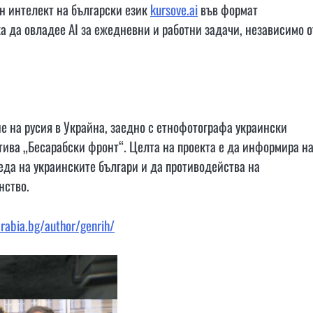
н интелект на български език
kursove.ai
във формат
ка да овладее AI за ежедневни и работни задачи, независимо о
е на русия в Украйна, заедно с етнофотографа украински
ива „Бесарабски фронт“. Целта на проекта е да информира н
леда на украинските българи и да противодейства на
нство.
arabia.bg/author/genrih/