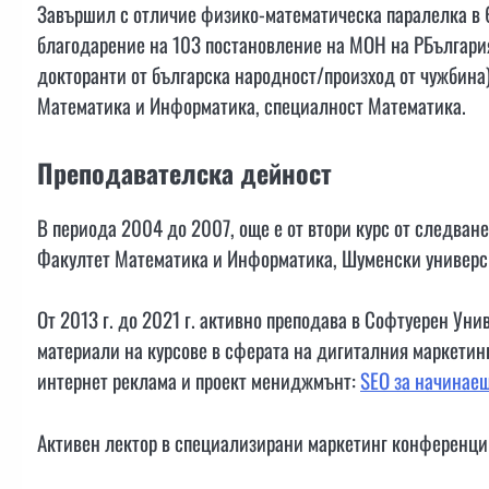
Завършил с отличие физико-математическа паралелка в 6
благодарение на 103 постановление на МОН на РБългария
докторанти от българска народност/произход от чужбина
Математика и Информатика, специалност Математика.
Преподавателска дейност
В периода 2004 до 2007, още е от втори курс от следване
Факултет Математика и Информатика, Шуменски универси
От 2013 г. до 2021 г. активно преподава в Софтуерен Уни
материали на курсове в сферата на дигиталния маркетинг
интернет реклама и проект мениджмънт:
SEO за начинае
Активен лектор в специализирани маркетинг конференци