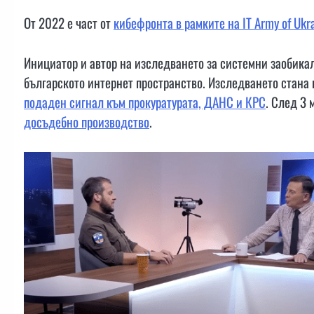
От 2022 е част от
кибефронта в рамките на IT Army of Ukr
Инициатор и автор на изследването за системни заобика
българското интернет пространство. Изследването стана
подаден сигнал към прокуратурата, ДАНС и КРС
. След 3
досъдебно производство
.