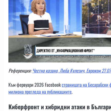
Референция:
Честно казано, Люба Кулезич, Евроком 27.0
Към фервуари 2026 Facebook
страницата на Бесарабски 
милиона прегледа на публикациите
.
Киберфронт и хибридни атаки в Българ