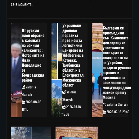
се в момента.
Украински
България се
От руския
дронове
присъедини
плен обратно
поразиха
към Киивската
в кабината
през нощта
декларация:
на бойния
логистични
участниците
хеликоптер:
центрове на
потвърдиха
Историята на
Wildberries в
подкрепата си
Иван
Котовск,
за Украйна,
Пепеляшко
Тамбовска
осъдиха руската
от
област, и в
агресия и
Болградския
Електростал,
призоваха за
район
Московска
засилване на
област
Valeriia
международния
Valeriia
натиск срещу
Skorych
Москва
Skorych
2026-08-06
Valeriia Skorych
2026-07-18
18:10
2026-07-16 23:49
13:56