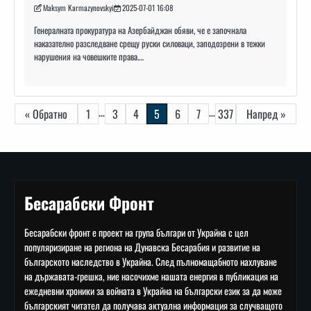
Maksym Karmazynovskyi
2025-07-01 16:08
Генералната прокуратура на Азербайджан обяви, че е започнала
наказателно разследване срещу руски силоваци, заподозрени в тежки
нарушения на човешките права.…
Навигация
…
…
« Обратно
1
3
4
5
6
7
337
Напред »
Бесарабски Фронт
Бесарабски фронт е проект на група българи от Украйна с цел
популяризиране на региона на Дунавска Бесарабия и развитие на
българското наследство в Украйна. След пълномащабното нахлуване
на държавата-грешка, ние насочихме нашата енергия в публикация на
ежедневни хроники за войната в Украйна на български език за да може
българският читател да получава актуална информация за случващото