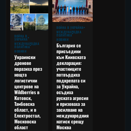
ВОЙНА В УКРАЙНА
МЕЖДУНАРОДНА
ПОЛИТИКА
ВОЙНА В
УКРАЙНА
НОВИНИ
МЕЖДУНАРОДНА
България се
ПОЛИТИКА
присъедини
НОВИНИ
към Киивската
Украински
декларация:
дронове
участниците
поразиха през
потвърдиха
нощта
подкрепата си
логистични
за Украйна,
центрове на
осъдиха
Wildberries в
руската агресия
Котовск,
и призоваха за
Тамбовска
засилване на
област, и в
международния
Електростал,
натиск срещу
Московска
Москва
област