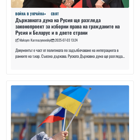
ВОЙНА В УКРАЙНА
СВЯТ
Държавната дума на Русия ще разгледа
законопроект за изборни права на гражданите на
Русия и Беларус и в двете страни
Maksym Karmazynovskyi
2025-07-03 13:24
Документът е част от политиката по задълбочаване на интеграцията в
рамките на т.нар. Съюзна държава. Руската Държавна дума ще разгледа…