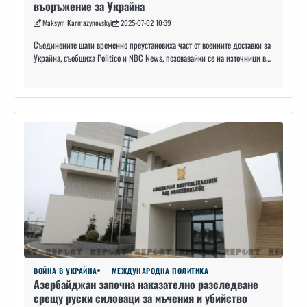
въоръжение за Украйна
Maksym Karmazynovskyi
2025-07-02 10:39
Съединените щати временно преустановиха част от военните доставки за
Украйна, съобщиха Politico и NBC News, позовавайки се на източници в…
ВОЙНА В УКРАЙНА
МЕЖДУНАРОДНА ПОЛИТИКА
Азербайджан започна наказателно разследване
срещу руски силоваци за мъчения и убийство