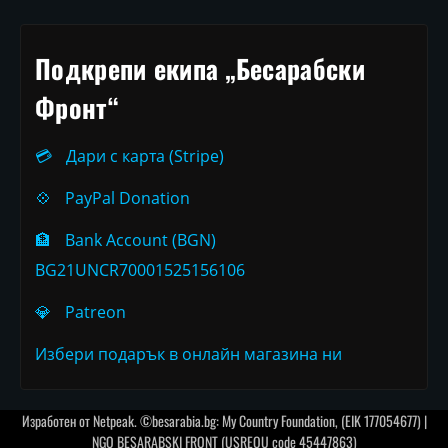
Подкрепи екипа „Бесарабски
Фронт“
💳
Дари с карта (Stripe)
💠
PayPal Donation
🏦
Bank Account (BGN)
BG21UNCR70001525156106
💎
Patreon
Избери подарък в онлайн магазина ни
Изработен от
Netpeak
. ©besarabia.bg: My Country Foundation, (EIK 177054677) |
NGO BESARABSKI FRONT (USREOU code 45447863)