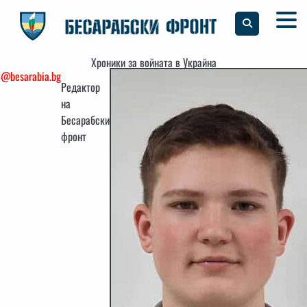
Skip
to
content
Хроники за войната в Украйна
o@besarabia.bg
Редактор
на
Бесарабски
фронт