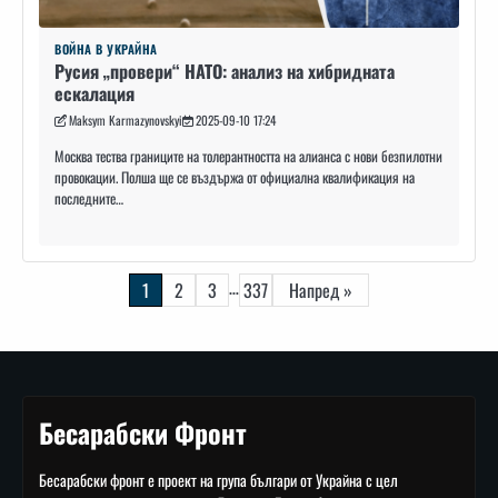
ВОЙНА В УКРАЙНА
Русия „провери“ НАТО: анализ на хибридната
ескалация
Maksym Karmazynovskyi
2025-09-10 17:24
Москва тества границите на толерантността на алианса с нови безпилотни
провокации. Полша ще се въздържа от официална квалификация на
последните…
Навигация
…
1
2
3
337
Напред »
Бесарабски Фронт
Бесарабски фронт е проект на група българи от Украйна с цел