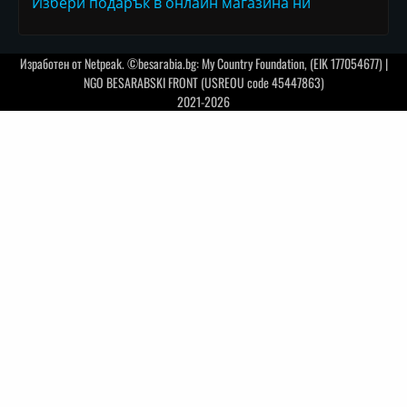
Избери подарък в онлайн магазина ни
Изработен от
Netpeak
. ©besarabia.bg: My Country Foundation, (EIK 177054677) |
NGO BESARABSKI FRONT (USREOU code 45447863)
2021-2026