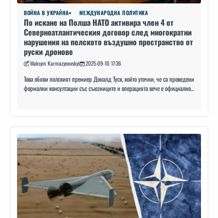
ВОЙНА В УКРАЙНА
МЕЖДУНАРОДНА ПОЛИТИКА
По искане на Полша НАТО активира член 4 от
Северноатлантическия договор след многократни
нарушения на полското въздушно пространство от
руски дронове
Maksym Karmazynovskyi
2025-09-10 17:36
Това обяви полският премиер Доналд Туск, който уточни, че са проведени
формални консултации със съюзниците и операцията вече е официално…