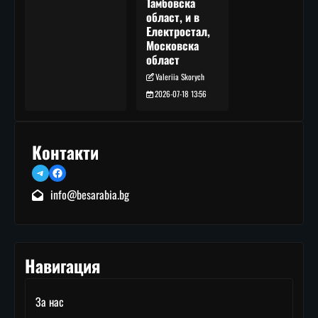
Тамбовска
област, и в
Електростал,
Московска
област
Valeriia Skorych
2026-07-18 13:56
Контакти
Telegram
Facebook
info@besarabia.bg
Навигация
За нас