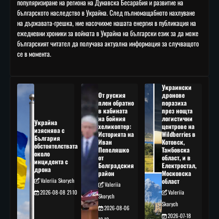
популяризиране на региона на Дунавска Бесарабия и развитие на
българското наследство в Украйна. След пълномащабното нахлуване
на държавата-грешка, ние насочихме нашата енергия в публикация на
ежедневни хроники за войната в Украйна на български език за да може
българският читател да получава актуална информация за случващото
се в момента.
Украински
От руския
дронове
плен обратно
поразиха
в кабината
през нощта
на бойния
логистични
Украйна
хеликоптер:
центрове на
изяснява с
Историята на
Wildberries в
България
Иван
Котовск,
обстоятелствата
Пепеляшко
Тамбовска
около
от
област, и в
инцидента с
Болградския
Електростал,
дрона
район
Московска
Valeriia Skorych
област
Valeriia
2026-08-08 21:10
Valeriia
Skorych
Skorych
2026-08-06
2026-07-18