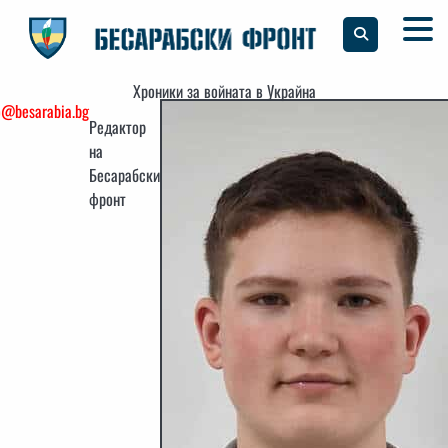
Skip
to
content
Хроники за войната в Украйна
o@besarabia.bg
Редактор
на
Бесарабски
фронт