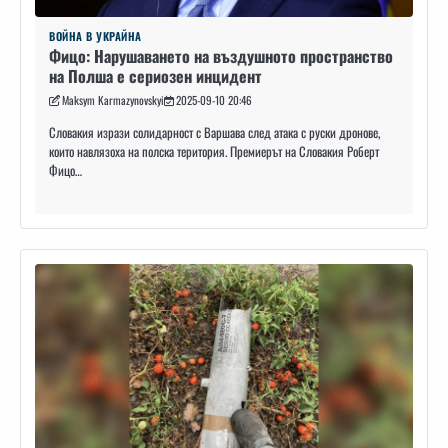
ВОЙНА В УКРАЙНА
Фицо: Нарушаването на въздушното пространство
на Полша е сериозен инцидент
Maksym Karmazynovskyi
2025-09-10 20:46
Словакия изрази солидарност с Варшава след атака с руски дронове,
които навлязоха на полска територия. Премиерът на Словакия Роберт
Фицо…