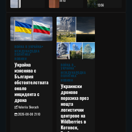
18:10
13:56
ВОЙНА В УКРАЙНА
МЕЖДУНАРОДНА
ПОЛИТИКА
НОВИНИ
Украйна
ВОЙНА В
УКРАЙНА
изяснява с
МЕЖДУНАРОДНА
България
ПОЛИТИКА
НОВИНИ
обстоятелствата
Украински
около
дронове
инцидента с
поразиха през
дрона
нощта
Valeriia Skorych
логистични
2026-08-08 21:10
центрове на
Wildberries в
Котовск,