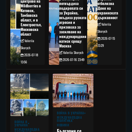
центрове на
потвърдиха
отбелязва
Wildberries в
подкрепата си
Деня на
Котовск,
за Украйна,
украинската
Тамбовска
осъдиха руската
държавност
област, и в
агресия и
Електростал,
Valeriia
призоваха за
Московска
засилване на
Skorych
област
международния
2026-07-15
Valeriia
натиск срещу
Москва
13:29
Skorych
Valeriia Skorych
2026-07-18
2026-07-16 23:49
13:56
ВОЙНА В УКРАЙНА
МЕЖДУНАРОДНА
ПОЛИТИКА
ВОЙНА В
УКРАЙНА
НОВИНИ
МЕЖДУНАРОДНА
България се