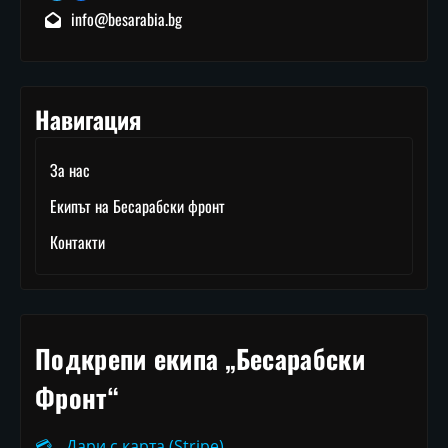
info@besarabia.bg
Навигация
За нас
Екипът на Бесарабски фронт
Контакти
Подкрепи екипа „Бесарабски
Фронт“
💳
Дари с карта (Stripe)