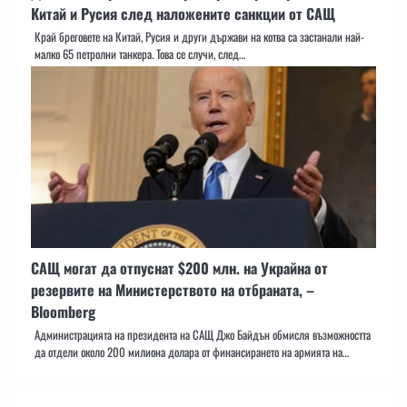
Китай и Русия след наложените санкции от САЩ
Край бреговете на Китай, Русия и други държави на котва са застанали най-
малко 65 петролни танкера. Това се случи, след…
САЩ могат да отпуснат $200 млн. на Украйна от
резервите на Министерството на отбраната, –
Bloomberg
Администрацията на президента на САЩ Джо Байдън обмисля възможността
да отдели около 200 милиона долара от финансирането на армията на…