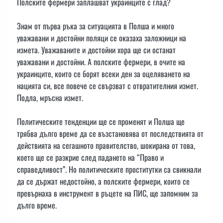
Полските фермери заплашват украинците с глад?
Знам от първа ръка за ситуацията в Полша и много
уважавани и достойни поляци се оказаха заложници на
измета. Уважаваните и достойни хора ще си останат
уважавани и достойни. А полските фермери, в очите на
украинците, които се борят всеки ден за оцеляването на
нацията си, все повече се свързват с отвратителния измет.
Подла, мръсна измет.
Политическите тенденции ще се променят и Полша ще
трябва дълго време да се възстановява от последствията от
действията на сегашното правителство, шокирана от това,
което ще се разкрие след падането на “Право и
справедливост”. Но политическите проститутки са свикнали
да се държат недостойно, а полските фермери, които се
превърнаха в инструмент в ръцете на ПИС, ще запомним за
дълго време.