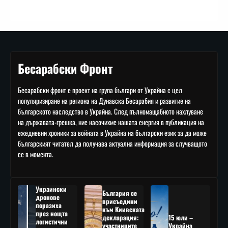
Бесарабски Фронт
Бесарабски фронт е проект на група българи от Украйна с цел
популяризиране на региона на Дунавска Бесарабия и развитие на
българското наследство в Украйна. След пълномащабното нахлуване
на държавата-грешка, ние насочихме нашата енергия в публикация на
ежедневни хроники за войната в Украйна на български език за да може
българският читател да получава актуална информация за случващото
се в момента.
Украински
България се
дронове
присъедини
поразиха
към Киивската
през нощта
декларация:
15 юли –
логистични
участниците
Украйна