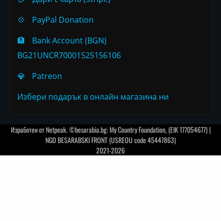
💠
PayPal Donation
🏦
Bank Account (BGN)
BG21UNCR70001525156106
💎
Patreon
Избери подарък в онлайн магазина ни
Изработен от
Netpeak
. ©besarabia.bg: My Country Foundation, (EIK 177054677) |
NGO BESARABSKI FRONT (USREOU code 45447863)
2021-2026