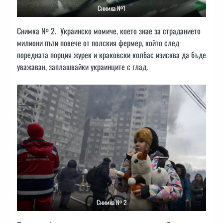
Снимка №1
Снимка № 2. Украинско момиче, което знае за страданието
милиони пъти повече от полския фермер, който след
поредната порция журек и краковски колбас изисква да бъде
уважаван, заплашвайки украинците с глад.
Снимка № 2