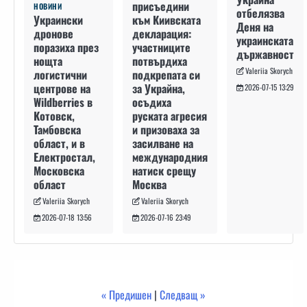
присъедини
НОВИНИ
отбелязва
към Киивската
Украински
Деня на
декларация:
дронове
украинската
участниците
поразиха през
държавност
потвърдиха
нощта
Valeriia Skorych
подкрепата си
логистични
за Украйна,
центрове на
2026-07-15 13:29
осъдиха
Wildberries в
руската агресия
Котовск,
и призоваха за
Тамбовска
засилване на
област, и в
международния
Електростал,
натиск срещу
Московска
Москва
област
Valeriia Skorych
Valeriia Skorych
2026-07-16 23:49
2026-07-18 13:56
« Предишен
|
Следващ »