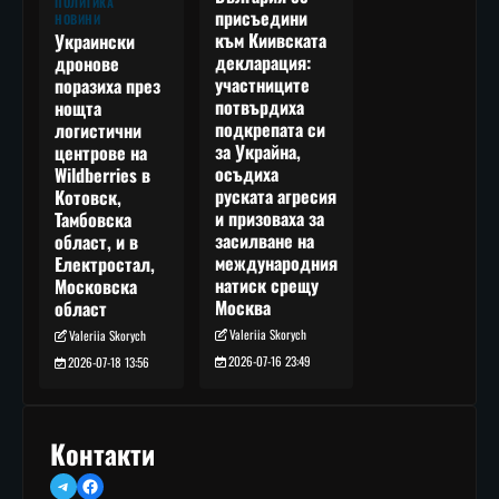
ПОЛИТИКА
присъедини
НОВИНИ
към Киивската
Украински
декларация:
дронове
участниците
поразиха през
потвърдиха
нощта
подкрепата си
логистични
за Украйна,
центрове на
осъдиха
Wildberries в
руската агресия
Котовск,
и призоваха за
Тамбовска
засилване на
област, и в
международния
Електростал,
натиск срещу
Московска
Москва
област
Valeriia Skorych
Valeriia Skorych
2026-07-16 23:49
2026-07-18 13:56
Контакти
Telegram
Facebook