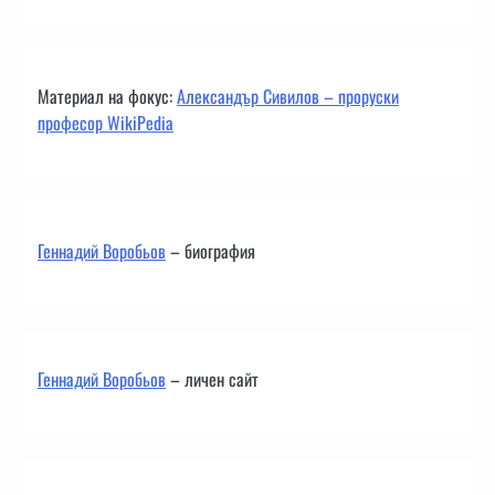
Материал на фокус:
Александър Сивилов – проруски
професор WikiPedia
Геннадий Воробьов
– биография
Геннадий Воробьов
– личен сайт