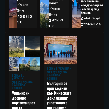
засилване на
област
Valeriia
международния
Valeriia
натиск срещу
Skorych
Москва
Skorych
2026-08-06
Valeriia Skorych
2026-07-18
18:10
2026-07-16 23:49
13:56
ВОЙНА В УКРАЙНА
МЕЖДУНАРОДНА
ПОЛИТИКА
ВОЙНА В
УКРАЙНА
НОВИНИ
МЕЖДУНАРОДНА
България се
ПОЛИТИКА
присъедини
НОВИНИ
към Киивската
Украински
декларация:
дронове
участниците
поразиха през
потвърдиха
нощта