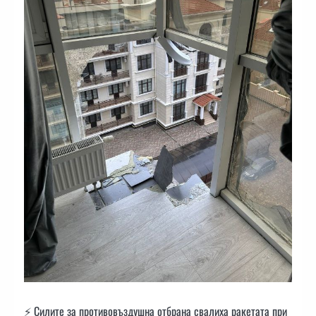
⚡️ Силите за противовъздушна отбрана свалиха ракетата при