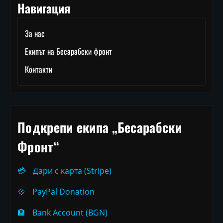
Навигация
За нас
Екипът на Бесарабски фронт
Контакти
Подкрепи екипа „Бесарабски
Фронт“
💳
Дари с карта (Stripe)
💠
PayPal Donation
🏦
Bank Account (BGN)