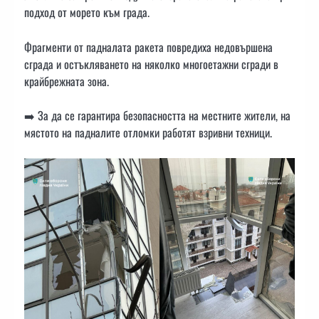
подход от морето към града.
Фрагменти от падналата ракета повредиха недовършена
сграда и остъкляването на няколко многоетажни сгради в
крайбрежната зона.
➡️ За да се гарантира безопасността на местните жители, на
мястото на падналите отломки работят взривни техници.