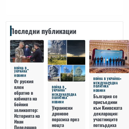
Последни публикации
ВОЙНА В
УКРАЙНА
НОВИНИ
ВОЙНА В УКРАЙНА
От руския
МЕЖДУНАРОДНА
плен
ПОЛИТИКА
ВОЙНА В
УКРАЙНА
НОВИНИ
обратно в
МЕЖДУНАРОДНА
България се
кабината на
ПОЛИТИКА
присъедини
НОВИНИ
бойния
към Киивската
Украински
хеликоптер:
декларация:
дронове
Историята на
участниците
поразиха през
Иван
потвърдиха
нощта
Пепеляшко