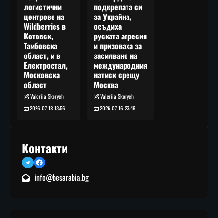
подкрепата си
логистични
за Украйна,
центрове на
осъдиха
Wildberries в
руската агресия
Котовск,
и призоваха за
Тамбовска
засилване на
област, и в
международния
Електростал,
натиск срещу
Московска
Москва
област
Valeriia Skorych
Valeriia Skorych
2026-07-16 23:49
2026-07-18 13:56
Контакти
Telegram
Facebook
info@besarabia.bg