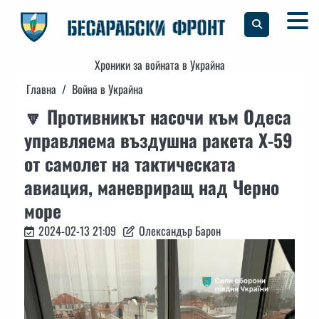
Skip
to
content
Хроники за войната в Украйна
Главна
Война в Украйна
🔽 Противникът насочи към Одеса
управляема въздушна ракета Х-59
от самолет на тактическата
авиация, маневриращ над Черно
море
2024-02-13 21:09
Олександър Барон