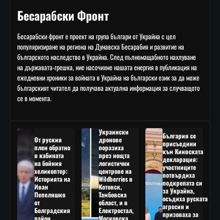
Бесарабски Фронт
Бесарабски фронт е проект на група българи от Украйна с цел
популяризиране на региона на Дунавска Бесарабия и развитие на
българското наследство в Украйна. След пълномащабното нахлуване
на държавата-грешка, ние насочихме нашата енергия в публикация на
ежедневни хроники за войната в Украйна на български език за да може
българският читател да получава актуална информация за случващото
се в момента.
Украински
България се
От руския
дронове
присъедини
плен обратно
поразиха
към Киивската
в кабината
през нощта
декларация:
на бойния
логистични
участниците
хеликоптер:
центрове на
потвърдиха
Историята на
Wildberries в
подкрепата си
Иван
Котовск,
за Украйна,
Пепеляшко
Тамбовска
осъдиха руската
от
област, и в
агресия и
Болградския
Електростал,
призоваха за
район
Московска