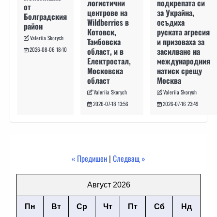
подкрепата си
логистични
от
за Украйна,
центрове на
Болградския
осъдиха
Wildberries в
район
руската агресия
Котовск,
Valeriia Skorych
и призоваха за
Тамбовска
засилване на
област, и в
2026-08-06 18:10
международния
Електростал,
натиск срещу
Московска
Москва
област
Valeriia Skorych
Valeriia Skorych
2026-07-16 23:49
2026-07-18 13:56
« Предишен
|
Следващ »
Август 2026
Пн
Вт
Ср
Чт
Пт
Сб
Нд