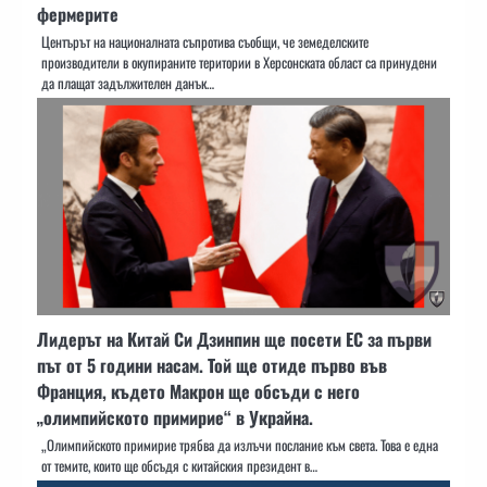
фермерите
Центърът на националната съпротива съобщи, че земеделските
производители в окупираните територии в Херсонската област са принудени
да плащат задължителен данък…
Лидерът на Китай Си Дзинпин ще посети ЕС за първи
път от 5 години насам. Той ще отиде първо във
Франция, където Макрон ще обсъди с него
„олимпийското примирие“ в Украйна.
„Олимпийското примирие трябва да излъчи послание към света. Това е една
от темите, които ще обсъдя с китайския президент в…