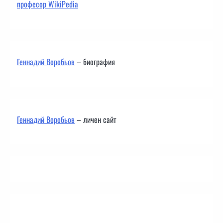
професор WikiPedia
Геннадий Воробьов
– биография
Геннадий Воробьов
– личен сайт
Контакти