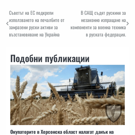
Навигация
Съветът на ЕС подкрепи
В САЩ съдят рускиня за
използването на печалбите от
незаконно изпращане на
замразени руски активи за
компоненти за военна техника
възстановяване на Украйна
в руската федерация.
Подобни публикации
Окупаторите в Херсонска област налагат данък на