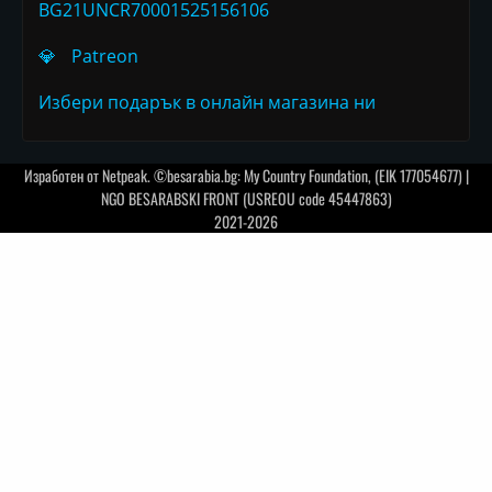
BG21UNCR70001525156106
💎
Patreon
Избери подарък в онлайн магазина ни
Изработен от
Netpeak
. ©besarabia.bg: My Country Foundation, (EIK 177054677) |
NGO BESARABSKI FRONT (USREOU code 45447863)
2021-2026