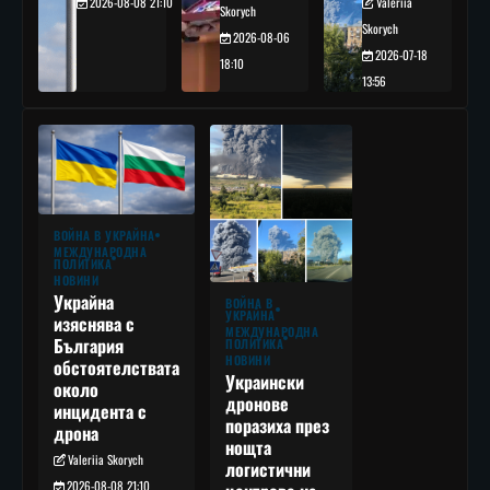
2026-08-08 21:10
Valeriia
Skorych
Skorych
2026-08-06
2026-07-18
18:10
13:56
ВОЙНА В УКРАЙНА
МЕЖДУНАРОДНА
ПОЛИТИКА
НОВИНИ
Украйна
ВОЙНА В
УКРАЙНА
изяснява с
МЕЖДУНАРОДНА
България
ПОЛИТИКА
НОВИНИ
обстоятелствата
Украински
около
дронове
инцидента с
поразиха през
дрона
нощта
Valeriia Skorych
логистични
2026-08-08 21:10