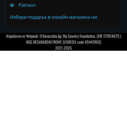
💎
Patreon
Избери подарък в онлайн магазина ни
Изработен от
Netpeak
. ©besarabia.bg: My Country Foundation, (EIK 177054677) |
NGO BESARABSKI FRONT (USREOU code 45447863)
2021-2026