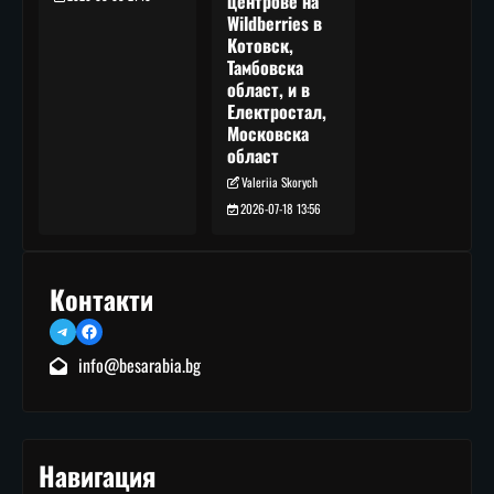
центрове на
Wildberries в
Котовск,
Тамбовска
област, и в
Електростал,
Московска
област
Valeriia Skorych
2026-07-18 13:56
Контакти
Telegram
Facebook
info@besarabia.bg
Навигация