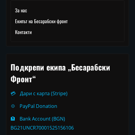
За нас
Екипът на Бесарабски фронт
Контакти
Подкрепи екипа „Бесарабски
Фронт“
💳
Дари с карта (Stripe)
💠
PayPal Donation
🏦
Bank Account (BGN)
BG21UNCR70001525156106