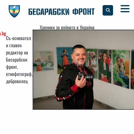
Skip
to
content
Хроники за войната в Украйна
.bg
Съ-основател
и главен
редактор на
Бесарабски
фронт,
етнофотограф,
доброволец