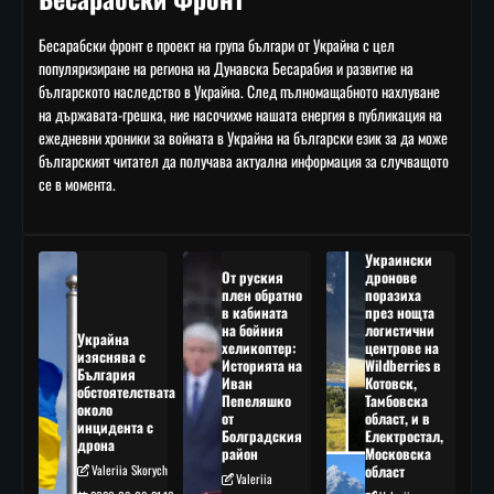
Бесарабски фронт е проект на група българи от Украйна с цел
популяризиране на региона на Дунавска Бесарабия и развитие на
българското наследство в Украйна. След пълномащабното нахлуване
на държавата-грешка, ние насочихме нашата енергия в публикация на
ежедневни хроники за войната в Украйна на български език за да може
българският читател да получава актуална информация за случващото
се в момента.
Украински
От руския
дронове
плен обратно
поразиха
в кабината
през нощта
на бойния
логистични
Украйна
хеликоптер:
центрове на
изяснява с
Историята на
Wildberries в
България
Иван
Котовск,
обстоятелствата
Пепеляшко
Тамбовска
около
от
област, и в
инцидента с
Болградския
Електростал,
дрона
район
Московска
Valeriia Skorych
област
Valeriia