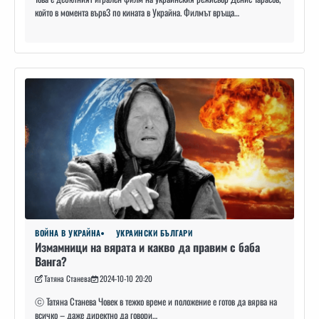
който в момента върв3 по кината в Украйна. Филмът връща…
ВОЙНА В УКРАЙНА
УКРАИНСКИ БЪЛГАРИ
Измамници на вярата и какво да правим с баба
Ванга?
Татяна Станева
2024-10-10 20:20
ⓒ Татяна Станева Човек в тежко време и положение е готов да вярва на
всичко – даже директно да говори…