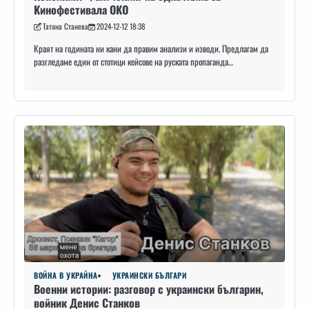
Кинофестивала ОКО
Татяна Станева
2024-12-12 18:38
Краят на годината ни кани да правим анализи и изводи. Предлагам да
разгледаме един от стотици кейсове на руската пропаганда…
ВОЙНА В УКРАЙНА
УКРАИНСКИ БЪЛГАРИ
Военни истории: разговор с украински българин,
войник Денис Станков