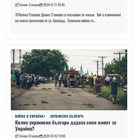
Татяна Станева
2024-12-11 20:45
®️Татяна Станева Денис Станков го познавам от малък. Той е племенник
на моята приятелка от гр. Болград. Голямата война го…
ВОЙНА В УКРАЙНА
УКРАИНСКИ БЪЛГАРИ
Колко украински българи дадоха своя живот за
Украйна?
Татяна Станева
2024-12-02 17:00