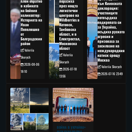
плен обратно
поразиха
към Киивската
в кабината
през нощта
декларация:
на бойния
логистични
участниците
хеликоптер:
центрове на
потвърдиха
Историята на
Wildberries в
подкрепата си
Иван
Котовск,
за Украйна,
Пепеляшко
Тамбовска
осъдиха руската
от
област, и в
агресия и
Болградския
Електростал,
призоваха за
район
Московска
засилване на
област
Valeriia
международния
Valeriia
натиск срещу
Skorych
Москва
Skorych
2026-08-06
Valeriia Skorych
2026-07-18
18:10
2026-07-16 23:49
13:56
ВОЙНА В УКРАЙНА
МЕЖДУНАРОДНА