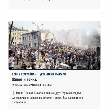
ВОЙНА В УКРАЙНА
УКРАИНСКИ БЪЛГАРИ
Живот и война.
Татяна Станева
2024-10-06 21:50
ⓒ Татяна Станева Живот във война е друг. Горчив и сладък
едновременно, паралелно печален и весел. Във всичко много
патриотичен.…