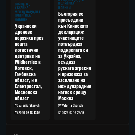
ПОЛИТИКА
ВОЙНА В
УКРАЙНА
НОВИНИ
МЕЖДУНАРОДНА
България се
ПОЛИТИКА
присъедини
НОВИНИ
към Киивската
Украински
декларация:
дронове
участниците
поразиха през
потвърдиха
нощта
подкрепата си
логистични
за Украйна,
центрове на
осъдиха
Wildberries в
руската агресия
Котовск,
и призоваха за
Тамбовска
засилване на
област, и в
международния
Електростал,
натиск срещу
Московска
Москва
област
Valeriia Skorych
Valeriia Skorych
2026-07-16 23:49
2026-07-18 13:56