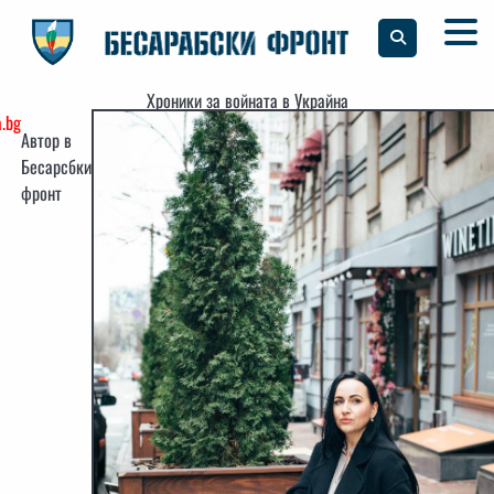
Skip
to
content
Хроники за войната в Украйна
.bg
Автор в
Бесарсбки
фронт