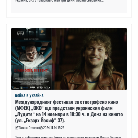
ВОЙНА В УКРАЙНА
Международният фестивал за етнографско кино
(МФЕК) „ОКО“ ще представи украинския филм
„Лудите“ на 14 ноември в 18:30 ч. в Дома на киното
(ул. „Екзарх Йосиф“ 37).
Татяна Станева
2024-11-14 15:22
Това е дебютният игрален филм на украинския режисьор Денис Тарасов,