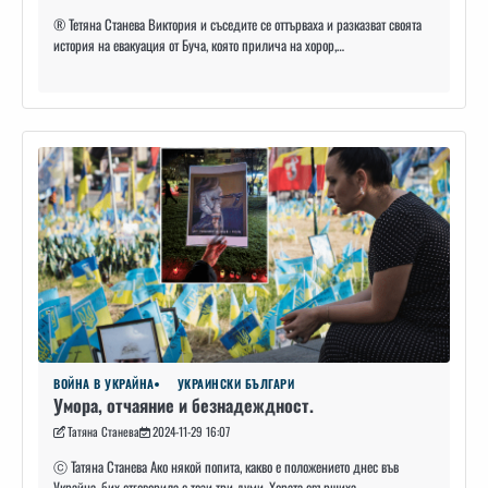
®️ Тетяна Станева Виктория и съседите се оттърваха и разказват своята
история на евакуация от Буча, която прилича на хорор,…
ВОЙНА В УКРАЙНА
УКРАИНСКИ БЪЛГАРИ
Умора, отчаяние и безнадеждност.
Татяна Станева
2024-11-29 16:07
ⓒ Татяна Станева Ако някой попита, какво е положението днес във
Украйна, бих отговорила с тези три думи. Хората свършиха,…