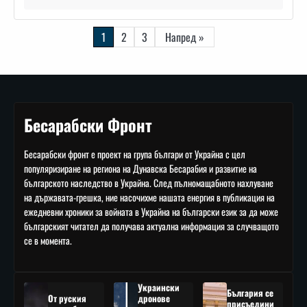
Навигация
1
2
3
Напред »
Бесарабски Фронт
Бесарабски фронт е проект на група българи от Украйна с цел
популяризиране на региона на Дунавска Бесарабия и развитие на
българското наследство в Украйна. След пълномащабното нахлуване
на държавата-грешка, ние насочихме нашата енергия в публикация на
ежедневни хроники за войната в Украйна на български език за да може
българският читател да получава актуална информация за случващото
се в момента.
Украински
България се
От руския
дронове
присъедини