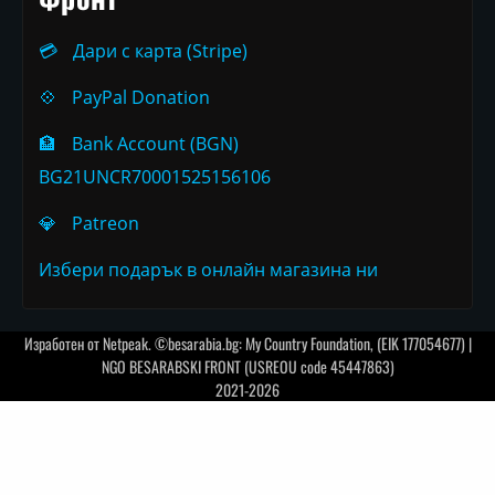
💳
Дари с карта (Stripe)
💠
PayPal Donation
🏦
Bank Account (BGN)
BG21UNCR70001525156106
💎
Patreon
Избери подарък в онлайн магазина ни
Изработен от
Netpeak
. ©besarabia.bg: My Country Foundation, (EIK 177054677) |
NGO BESARABSKI FRONT (USREOU code 45447863)
2021-2026