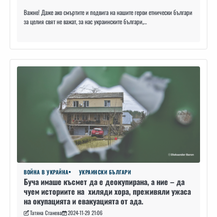
Важно! Даже ако смъртите и подвига на нашите герои етнически българи
за целия свят не важат, за нас украинските българи,…
ВОЙНА В УКРАЙНА
УКРАИНСКИ БЪЛГАРИ
Буча имаше късмет да е деокупирана, а ние – да
чуем историите на хиляди хора, преживяли ужаса
на окупацията и евакуацията от ада.
Татяна Станева
2024-11-29 21:06