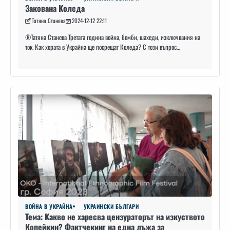
Закована Коледа
Татяна Станева
2024-12-12 22:11
®️Татяна Станева Третата година война, бомби, шахеди, изключвания на
ток. Как хората в Украйна ще посрещат Коледа? С този въпрос…
ВОЙНА В УКРАЙНА
УКРАИНСКИ БЪЛГАРИ
Тема: Какво не харесва цензураторът на изкуството
Копейкин? Фактчекинг на една лъжа за