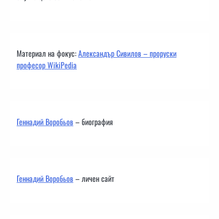
Материал на фокус:
Александър Сивилов – проруски
професор WikiPedia
Геннадий Воробьов
– биография
Геннадий Воробьов
– личен сайт