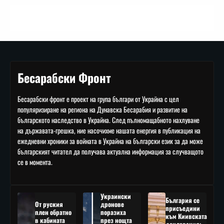
Бесарабски Фронт
Бесарабски фронт е проект на група българи от Украйна с цел
популяризиране на региона на Дунавска Бесарабия и развитие на
българското наследство в Украйна. След пълномащабното нахлуване
на държавата-грешка, ние насочихме нашата енергия в публикация на
ежедневни хроники за войната в Украйна на български език за да може
българският читател да получава актуална информация за случващото
се в момента.
Украински
България се
От руския
дронове
присъедини
плен обратно
поразиха
към Киивската
в кабината
през нощта