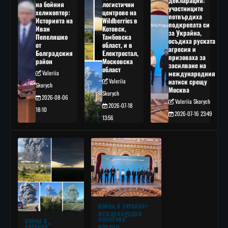
декларация:
на бойния
логистични
участниците
хеликоптер:
центрове на
потвърдиха
Историята на
Wildberries в
подкрепата си
Иван
Котовск,
за Украйна,
Пепеляшко
Тамбовска
осъдиха руската
от
област, и в
агресия и
Болградския
Електростал,
призоваха за
район
Московска
засилване на
област
Valeriia
международния
Valeriia
натиск срещу
Skorych
Москва
Skorych
2026-08-06
Valeriia Skorych
2026-07-18
18:10
2026-07-16 23:49
13:56
ВОЙНА В УКРАЙНА
МЕЖДУНАРОДНА
ПОЛИТИКА
ВОЙНА В
УКРАЙНА
НОВИНИ