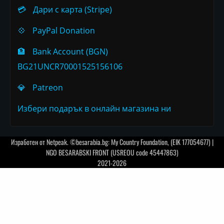
💳
Дари с карта (Stripe)
💠
PayPal Donation
🏦
Bank Account (BGN)
BG21UNCR70001525156106
💎
Patreon
Избери подарък в онлайн магазина ни
Изработен от
Netpeak
. ©besarabia.bg: My Country Foundation, (EIK 177054677) |
NGO BESARABSKI FRONT (USREOU code 45447863)
2021-2026