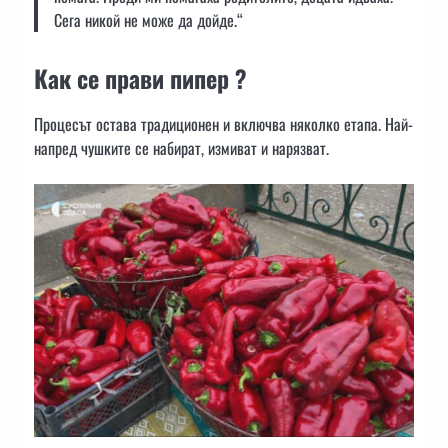
Сега никой не може да дойде.“
Как се прави пипер ?
Процесът остава традиционен и включва няколко етапа. Най-
напред чушките се набират, измиват и нарязват.