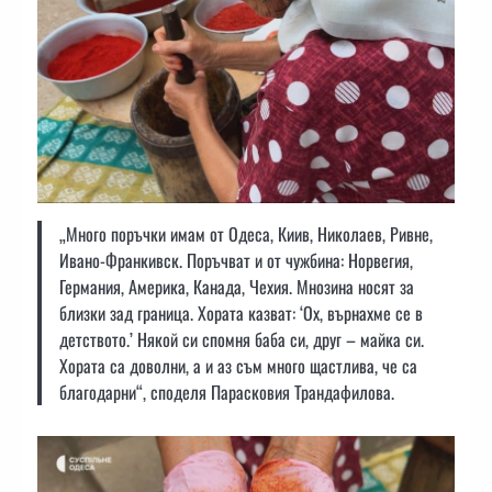
„Много поръчки имам от Одеса, Киив, Николаев, Ривне,
Ивано-Франкивск. Поръчват и от чужбина: Норвегия,
Германия, Америка, Канада, Чехия. Мнозина носят за
близки зад граница. Хората казват: ‘Ох, върнахме се в
детството.’ Някой си спомня баба си, друг – майка си.
Хората са доволни, а и аз съм много щастлива, че са
благодарни“, споделя Парасковия Трандафилова.