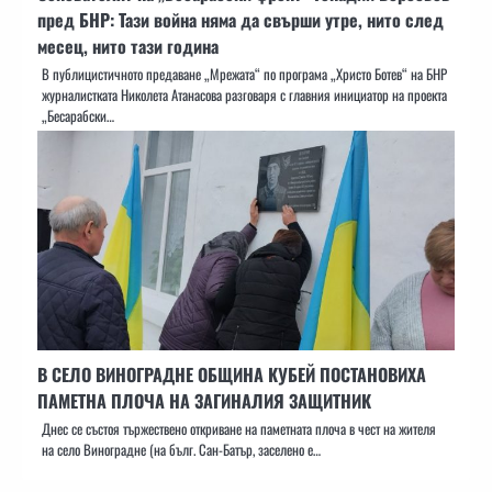
пред БНР: Тази война няма да свърши утре, нито след
месец, нито тази година
В публицистичното предаване „Мрежата“ по програма „Христо Ботев“ на БНР
журналистката Николета Атанасова разговаря с главния инициатор на проекта
„Бесарабски…
В СЕЛО ВИНОГРАДНЕ ОБЩИНА КУБЕЙ ПОСТАНОВИХА
ПАМЕТНА ПЛОЧА НА ЗАГИНАЛИЯ ЗАЩИТНИК
Днес се състоя тържествено откриване на паметната плоча в чест на жителя
на село Виноградне (на бълг. Сан-Батър, заселено е…