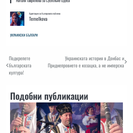
Наталя Гаврилова за Суспiльне Одеса
Адаптация за българската публика
Temelkova
УКРАИНСКИ БЪЛГАРИ
Навигация
Подкрепете
Украинската история в Донбас и
българската
Приднепровието е козацка, а не имперска
култура!
Подобни публикации