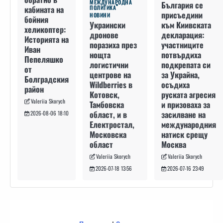
МЕЖДУНАРОДНА
България се
кабината на
ПОЛИТИКА
присъедини
НОВИНИ
бойния
към Киивската
Украински
хеликоптер:
декларация:
дронове
Историята на
участниците
поразиха през
Иван
потвърдиха
нощта
Пепеляшко
подкрепата си
логистични
от
за Украйна,
центрове на
Болградския
осъдиха
Wildberries в
район
руската агресия
Котовск,
Valeriia Skorych
и призоваха за
Тамбовска
засилване на
област, и в
2026-08-06 18:10
международния
Електростал,
натиск срещу
Московска
Москва
област
Valeriia Skorych
Valeriia Skorych
2026-07-16 23:49
2026-07-18 13:56