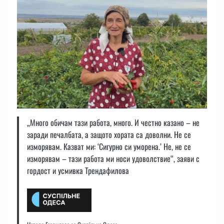
„Много обичам тази работа, много. И честно казано – не
заради печалбата, а защото хората са доволни. Не се
изморявам. Казват ми: ‘Сигурно си уморена.’ Не, не се
изморявам – тази работа ми носи удоволствие“, заяви с
гордост и усмивка Трендафилова