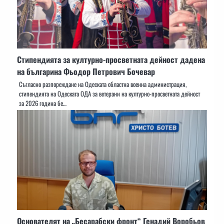
Стипендията за културно-просветната дейност дадена
на българина Фьодор Петрович Бочевар
Съгласно разпореждане на Одеската областна военна администрация,
стипендията на Одеската ОДА за ветерани на културно-просветната дейност
за 2026 година бе…
Основателят на „Бесарабски фронт“ Генадий Воробьов