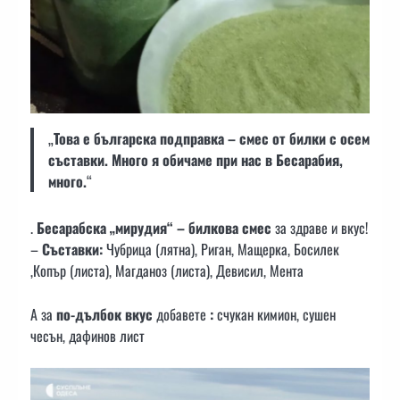
„
Това е българска подправка – смес от билки с осем
съставки. Много я обичаме при нас в Бесарабия,
много.
“
.
Бесарабска „мирудия“ – билкова смес
за здраве и вкус!
–
Съставки:
Чубрица (лятна), Риган, Мащерка, Босилек
,Копър (листа), Магданоз (листа), Девисил, Мента
А за
по-дълбок вкус
добавете
:
счукан кимион, сушен
чесън, дафинов лист