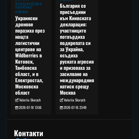
МЕЖДУНАРОДНА
България се
ПОЛИТИКА
присъедини
НОВИНИ
към Киивската
Украински
декларация:
дронове
участниците
поразиха през
потвърдиха
нощта
подкрепата си
логистични
за Украйна,
центрове на
осъдиха
Wildberries в
руската агресия
Котовск,
и призоваха за
Тамбовска
засилване на
област, и в
международния
Електростал,
натиск срещу
Московска
Москва
област
Valeriia Skorych
Valeriia Skorych
2026-07-16 23:49
2026-07-18 13:56
Контакти