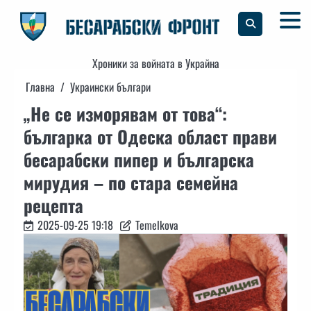
Skip
to
content
Хроники за войната в Украйна
Главна
Украински българи
„Не се изморявам от това“:
българка от Одеска област прави
бесарабски пипер и българска
мирудия – по стара семейна
рецепта
2025-09-25 19:18
Temelkova