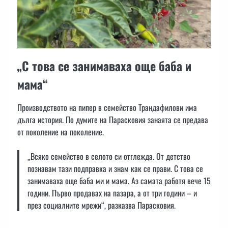
„С това се занимаваха още баба и
мама“
Производството на пипер в семейство Трандафилови има
дълга история. По думите на Парасковия занаята се предава
от поколение на поколение.
„Всяко семейство в селото си отглежда. От детство
познавам тази подправка и знам как се прави. С това се
занимаваха още баба ми и мама. Аз самата работя вече 15
години. Първо продавах на пазара, а от три години – и
през социалните мрежи“, разказва Парасковия.