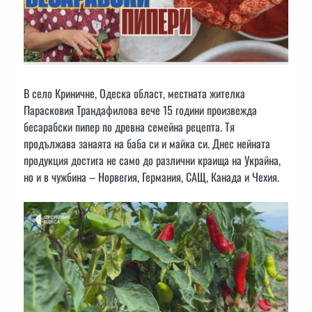
В село Криничне, Одеска област, местната жителка
Парасковия Трандафилова вече 15 години произвежда
бесарабски пипер по древна семейна рецепта. Тя
продължава занаята на баба си и майка си. Днес нейната
продукция достига не само до различни краища на Украйна,
но и в чужбина – Норвегия, Германия, САЩ, Канада и Чехия.