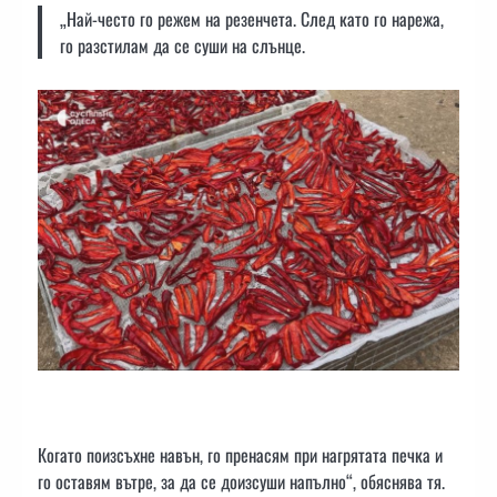
„Най-често го режем на резенчета. След като го нарежа,
го разстилам да се суши на слънце.
Когато поизсъхне навън, го пренасям при нагрятата печка и
го оставям вътре, за да се доизсуши напълно“, обяснява тя.