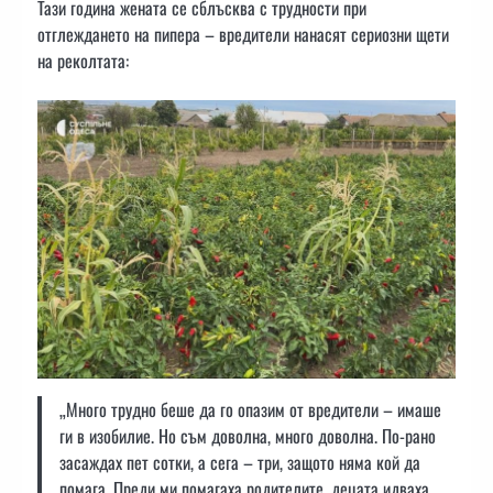
Тази година жената се сблъсква с трудности при
отглеждането на пипера – вредители нанасят сериозни щети
на реколтата:
„Много трудно беше да го опазим от вредители – имаше
ги в изобилие. Но съм доволна, много доволна. По-рано
засаждах пет сотки, а сега – три, защото няма кой да
помага. Преди ми помагаха родителите, децата идваха.