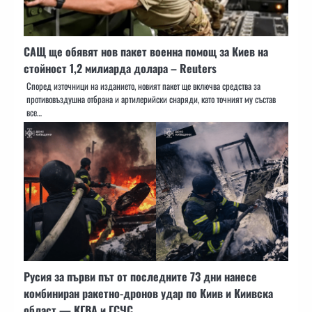
САЩ ще обявят нов пакет военна помощ за Киев на
стойност 1,2 милиарда долара – Reuters
Според източници на изданието, новият пакет ще включва средства за
противовъздушна отбрана и артилерийски снаряди, като точният му състав
все…
Русия за първи път от последните 73 дни нанесе
комбиниран ракетно-дронов удар по Киив и Киивска
област — КГВА и ГСЧС