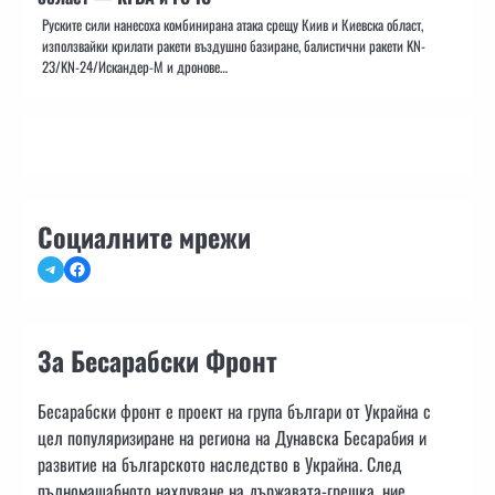
Руските сили нанесоха комбинирана атака срещу Киив и Киевска област,
използвайки крилати ракети въздушно базиране, балистични ракети KN-
23/KN-24/Искандер-М и дронове…
Социалните мрежи
Telegram
Facebook
За Бесарабски Фронт
Бесарабски фронт е проект на група българи от Украйна с
цел популяризиране на региона на Дунавска Бесарабия и
развитие на българското наследство в Украйна. След
пълномащабното нахлуване на държавата-грешка, ние