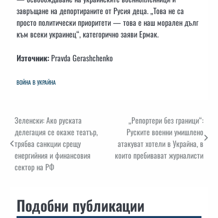
завръщане на депортираните от Русия деца. „Това не са
просто политически приоритети — това е наш морален дълг
към всеки украинец“, категорично заяви Ермак.
Източник:
Pravda Gerashchenko
ВОЙНА В УКРАЙНА
Навигация
Зеленски: Ако руската
„Репортери без граници“:
делегация се окаже театър,
Руските военни умишлено
трябва санкции срещу
атакуват хотели в Украйна, в
енергийния и финансовия
които пребивават журналисти
сектор на РФ
Подобни публикации