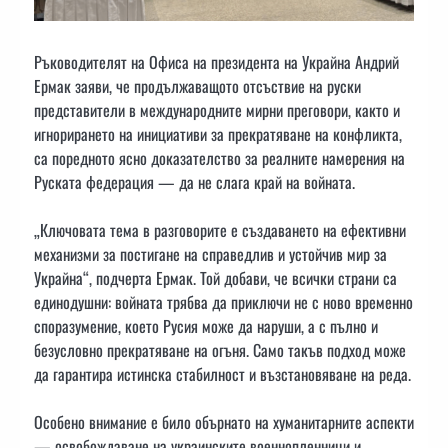
Ръководителят на Офиса на президента на Украйна Андрий
Ермак заяви, че продължаващото отсъствие на руски
представители в международните мирни преговори, както и
игнорирането на инициативи за прекратяване на конфликта,
са поредното ясно доказателство за реалните намерения на
Руската федерация — да не слага край на войната.
„Ключовата тема в разговорите е създаването на ефективни
механизми за постигане на справедлив и устойчив мир за
Украйна“, подчерта Ермак. Той добави, че всички страни са
единодушни: войната трябва да приключи не с ново временно
споразумение, което Русия може да наруши, а с пълно и
безусловно прекратяване на огъня. Само такъв подход може
да гарантира истинска стабилност и възстановяване на реда.
Особено внимание е било обърнато на хуманитарните аспекти
— освобождаване на украинските военнопленници и