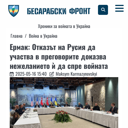
Skip
to
content
Хроники за войната в Украйна
Главна
Война в Украйна
Ермак: Отказът на Русия да
участва в преговорите доказва
нежеланието ѝ да спре войната
2025-05-16 15:40
Maksym Karmazynovskyi