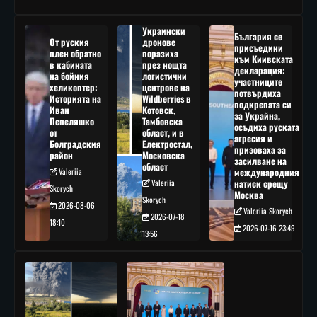
Украински
България се
От руския
дронове
присъедини
плен обратно
поразиха
към Киивската
в кабината
през нощта
декларация:
на бойния
логистични
участниците
хеликоптер:
центрове на
потвърдиха
Историята на
Wildberries в
подкрепата си
Иван
Котовск,
за Украйна,
Пепеляшко
Тамбовска
осъдиха руската
от
област, и в
агресия и
Болградския
Електростал,
призоваха за
район
Московска
засилване на
област
Valeriia
международния
Valeriia
натиск срещу
Skorych
Москва
Skorych
2026-08-06
Valeriia Skorych
2026-07-18
18:10
2026-07-16 23:49
13:56