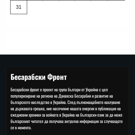
31
Бесарабски Фронт
Бесарабски фронт е проект на група българи от Украйна с цел
популяризиране на региона на Дунавска Бесарабия и развитие на
българското наследство в Украйна. След пълномащабното нахлуване
на държавата-грешка, ние насочихме нашата енергия в публикация на
ежедневни хроники за войната в Украйна на български език за да може
българският читател да получава актуална информация за случващото
се в момента.