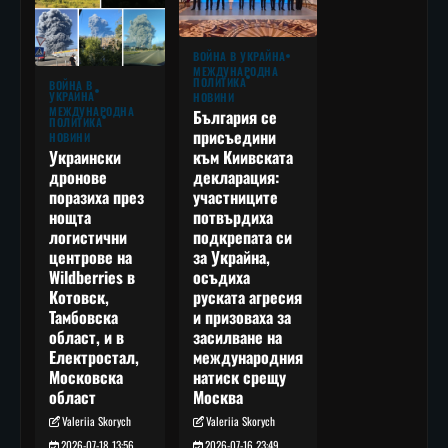
ВОЙНА В УКРАЙНА
МЕЖДУНАРОДНА
ПОЛИТИКА
ВОЙНА В
УКРАЙНА
НОВИНИ
МЕЖДУНАРОДНА
България се
ПОЛИТИКА
присъедини
НОВИНИ
към Киивската
Украински
декларация:
дронове
участниците
поразиха през
потвърдиха
нощта
подкрепата си
логистични
за Украйна,
центрове на
осъдиха
Wildberries в
руската агресия
Котовск,
и призоваха за
Тамбовска
засилване на
област, и в
международния
Електростал,
натиск срещу
Московска
Москва
област
Valeriia Skorych
Valeriia Skorych
2026-07-16 23:49
2026-07-18 13:56