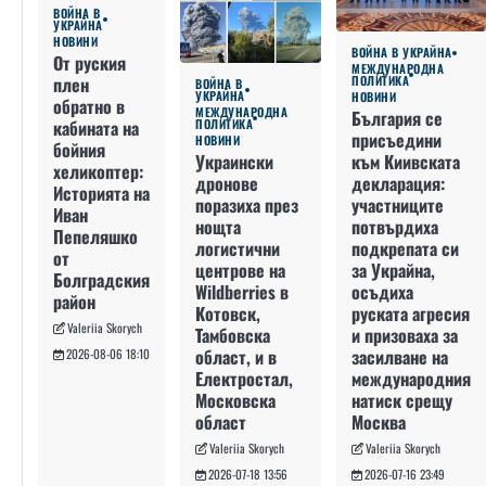
ВОЙНА В
УКРАЙНА
НОВИНИ
ВОЙНА В УКРАЙНА
От руския
МЕЖДУНАРОДНА
плен
ПОЛИТИКА
ВОЙНА В
УКРАЙНА
НОВИНИ
обратно в
МЕЖДУНАРОДНА
България се
кабината на
ПОЛИТИКА
присъедини
НОВИНИ
бойния
към Киивската
Украински
хеликоптер:
декларация:
дронове
Историята на
участниците
поразиха през
Иван
потвърдиха
нощта
Пепеляшко
подкрепата си
логистични
от
за Украйна,
центрове на
Болградския
осъдиха
Wildberries в
район
руската агресия
Котовск,
Valeriia Skorych
и призоваха за
Тамбовска
засилване на
област, и в
2026-08-06 18:10
международния
Електростал,
натиск срещу
Московска
Москва
област
Valeriia Skorych
Valeriia Skorych
2026-07-16 23:49
2026-07-18 13:56