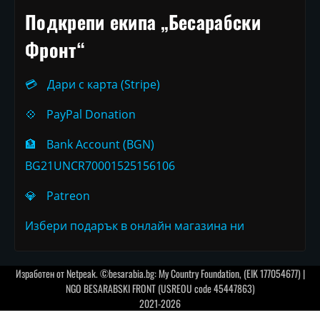
Подкрепи екипа „Бесарабски
Фронт“
💳
Дари с карта (Stripe)
💠
PayPal Donation
🏦
Bank Account (BGN)
BG21UNCR70001525156106
💎
Patreon
Избери подарък в онлайн магазина ни
Изработен от
Netpeak
. ©besarabia.bg: My Country Foundation, (EIK 177054677) |
NGO BESARABSKI FRONT (USREOU code 45447863)
2021-2026