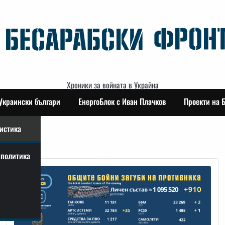
Хроники за войната в Украйна
Украински българи
ЕнергоБлок с Иван Плачков
Проекти на 
истика
политика