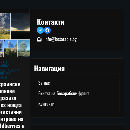
Контакти
Telegram
Facebook
info@besarabia.bg
ЙНА В
Навигация
РАЙНА
ЖДУНАРОДНА
ЛИТИКА
ВИНИ
За нас
краински
ронове
Екипът на Бесарабски фронт
оразиха
Контакти
рез нощта
огистични
нтрове на
ldberries в