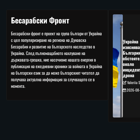
Бесарабски Фронт
Бесарабски фронт е проект на група българи от Украйна
с цел популяризиране на региона на Дунавска
Украйна
Бесарабия и развитие на българското наследство в
изяснява
Българи
Украйна. След пълномащабното нахлуване на
обстояте
държавата-грешка, ние насочихме нашата енергия в
около
публикация на ежедневни хроники за войната в Украйна
инциден
на български език за да може българският читател да
дрона
получава актуална информация за случващото се в
Valeriia 
момента.
2026-08-