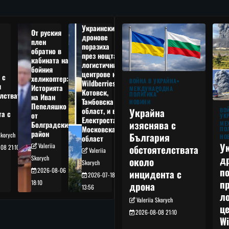
Украински
От руския
дронове
плен
поразиха
обратно в
през нощта
кабината на
логистични
бойния
центрове на
 с
хеликоптер:
ВОЙНА В УКРАЙНА
Wildberries в
я
Историята
МЕЖДУНАРОДНА
Котовск,
лствата
ПОЛИТИКА
на Иван
Тамбовска
НОВИНИ
Пепеляшко
област, и в
Украйна
ВО
та с
от
УК
Електростал,
изяснява с
Болградския
МЕ
Московска
ПО
район
България
Skorych
НО
област
У
Valeriia
обстоятелствата
08 21:10
Valeriia
д
Skorych
около
Skorych
п
2026-08-06
инцидента с
2026-07-18
п
18:10
дрона
13:56
л
Valeriia Skorych
це
2026-08-08 21:10
Wi