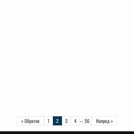
…
« Обратно
1
2
3
4
56
Напред »