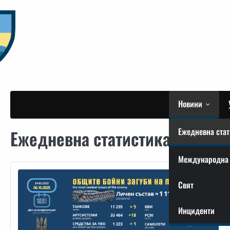
Skip
to
content
Новини
Ежедневна стат
Ежедневна статистика
Международна 
Свят
Инциденти