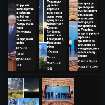
Украински
България се
От руския
дронове
присъедини
плен обратно
поразиха
към Киивската
в кабината
през нощта
декларация:
на бойния
логистични
участниците
хеликоптер:
центрове на
потвърдиха
Историята на
Wildberries в
подкрепата си
Иван
Котовск,
за Украйна,
Пепеляшко
Тамбовска
осъдиха руската
от
област, и в
агресия и
Болградския
Електростал,
призоваха за
район
Московска
засилване на
област
Valeriia
международния
Valeriia
натиск срещу
Skorych
Москва
Skorych
2026-08-06
Valeriia Skorych
2026-07-18
18:10
2026-07-16 23:49
13:56