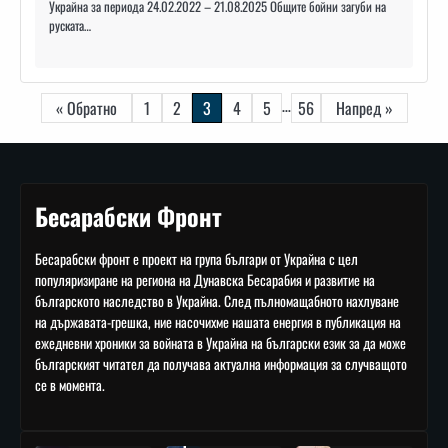
Украйна за периода 24.02.2022 – 21.08.2025 Общите бойни загуби на
руската…
Навигация
…
« Обратно
1
2
3
4
5
56
Напред »
Бесарабски Фронт
Бесарабски фронт е проект на група българи от Украйна с цел
популяризиране на региона на Дунавска Бесарабия и развитие на
българското наследство в Украйна. След пълномащабното нахлуване
на държавата-грешка, ние насочихме нашата енергия в публикация на
ежедневни хроники за войната в Украйна на български език за да може
българският читател да получава актуална информация за случващото
се в момента.