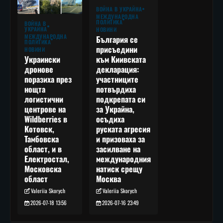
ВОЙНА В УКРАЙНА
МЕЖДУНАРОДНА
ПОЛИТИКА
ВОЙНА В
УКРАЙНА
НОВИНИ
МЕЖДУНАРОДНА
България се
ПОЛИТИКА
присъедини
НОВИНИ
към Киивската
Украински
декларация:
дронове
участниците
поразиха през
потвърдиха
нощта
подкрепата си
логистични
за Украйна,
центрове на
осъдиха
Wildberries в
руската агресия
Котовск,
и призоваха за
Тамбовска
засилване на
област, и в
международния
Електростал,
натиск срещу
Московска
Москва
област
Valeriia Skorych
Valeriia Skorych
2026-07-16 23:49
2026-07-18 13:56