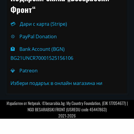
Фронт“
💳
Дари с карта (Stripe)
💠
PayPal Donation
🏦
Bank Account (BGN)
BG21UNCR70001525156106
💎
Patreon
Избери подарък в онлайн магазина ни
Изработен от
Netpeak
. ©besarabia.bg: My Country Foundation, (EIK 177054677) |
NGO BESARABSKI FRONT (USREOU code 45447863)
2021-2026