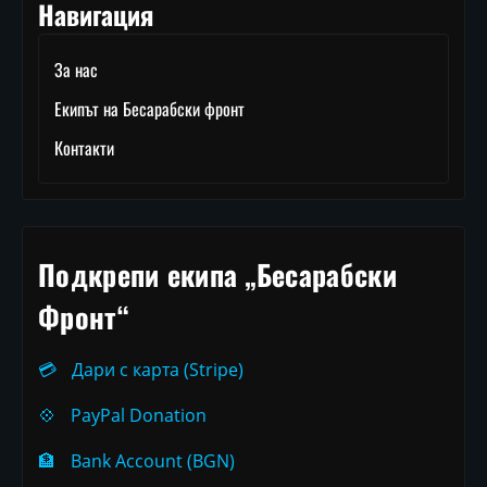
Навигация
За нас
Екипът на Бесарабски фронт
Контакти
Подкрепи екипа „Бесарабски
Фронт“
💳
Дари с карта (Stripe)
💠
PayPal Donation
🏦
Bank Account (BGN)