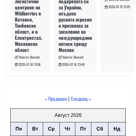
подкрепата си
логистични
за Украйна,
центрове на
2026-07-15 13:29
осъдиха
Wildberries в
руската агресия
Котовск,
и призоваха за
Тамбовска
засилване на
област, и в
международния
Електростал,
натиск срещу
Московска
Москва
област
Valeriia Skorych
Valeriia Skorych
2026-07-16 23:49
2026-07-18 13:56
« Предишен
|
Следващ »
Август 2026
Пн
Вт
Ср
Чт
Пт
Сб
Нд