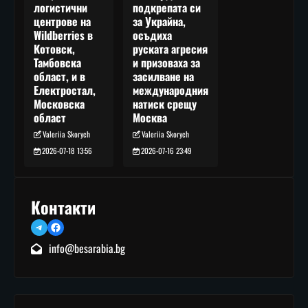
подкрепата си
логистични
за Украйна,
центрове на
осъдиха
Wildberries в
руската агресия
Котовск,
и призоваха за
Тамбовска
засилване на
област, и в
международния
Електростал,
натиск срещу
Московска
Москва
област
Valeriia Skorych
Valeriia Skorych
2026-07-16 23:49
2026-07-18 13:56
Контакти
Telegram
Facebook
info@besarabia.bg