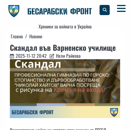
Skip
to
content
Хроники за войната в Украйна
Главна
Новини
Скандал във Варненско училище
2025-11-12 20:42
Нели Райкова
Разочарована майка ни изпрати тези снимки от ПГГСД