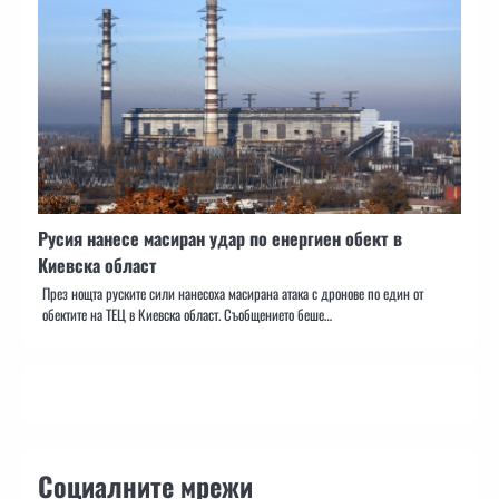
Русия нанесе масиран удар по енергиен обект в
Киевска област
През нощта руските сили нанесоха масирана атака с дронове по един от
обектите на ТЕЦ в Киевска област. Съобщението беше…
Социалните мрежи