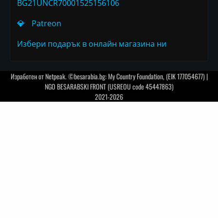
BG21UNCR70001525156106
💎
Patreon
Избери подарък в онлайн магазина ни
Изработен от
Netpeak
. ©besarabia.bg: My Country Foundation, (EIK 177054677) |
NGO BESARABSKI FRONT (USREOU code 45447863)
2021-2026