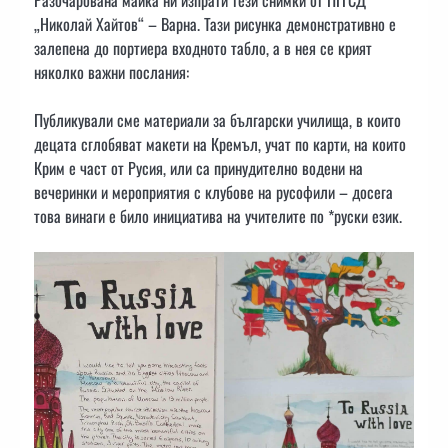
„Николай Хайтов“ – Варна. Тази рисунка демонстративно е
залепена до портиера входното табло, а в нея се крият
няколко
важни послания:
Публикували сме материали за български училища, в които
децата сглобяват макети на Кремъл, учат по карти, на които
Крим е част от Русия, или са принудително водени на
вечеринки и мероприятия с клубове на русофили – досега
това винаги е било инициатива на учителите по *руски език.