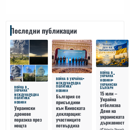
Последни публикации
ВОЙНА В
УКРАЙНА
ВОЙНА В УКРАЙНА
НОВИНИ
МЕЖДУНАРОДНА
УКРАИНСКИ
ПОЛИТИКА
ВОЙНА В
БЪЛГАРИ
УКРАЙНА
НОВИНИ
15 юли –
МЕЖДУНАРОДНА
България се
ПОЛИТИКА
Украйна
присъедини
НОВИНИ
отбелязва
към Киивската
Украински
Деня на
декларация:
дронове
украинската
участниците
поразиха през
държавност
потвърдиха
нощта
Valeriia Skorych