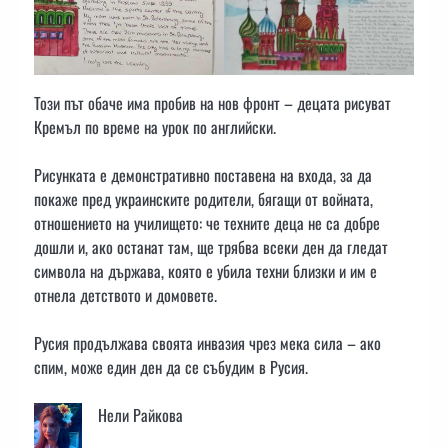
Този път обаче има пробив на нов фронт – децата рисуват
Кремъл по време на урок по английски.
Рисунката е демонстративно поставена на входа, за да
покаже пред украинските родители, бягащи от войната,
отношението на училището: че техните деца не са добре
дошли и, ако останат там, ще трябва всеки ден да гледат
символа на държава, която е убила техни близки и им е
отнела детството и домовете.
Русия продължава своята инвазия чрез мека сила – ако
спим, може един ден да се събудим в Русия.
Нели Райкова