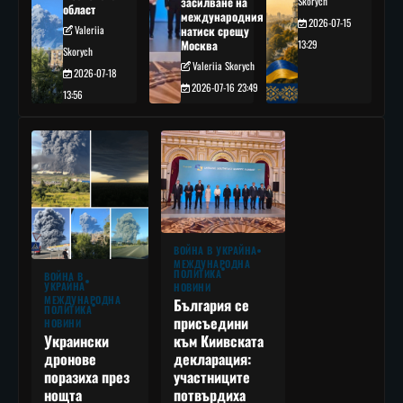
засилване на
Skorych
област
международния
2026-07-15
Valeriia
натиск срещу
Москва
13:29
Skorych
Valeriia Skorych
2026-07-18
2026-07-16 23:49
13:56
ВОЙНА В УКРАЙНА
МЕЖДУНАРОДНА
ПОЛИТИКА
ВОЙНА В
УКРАЙНА
НОВИНИ
МЕЖДУНАРОДНА
България се
ПОЛИТИКА
присъедини
НОВИНИ
към Киивската
Украински
декларация:
дронове
участниците
поразиха през
потвърдиха
нощта