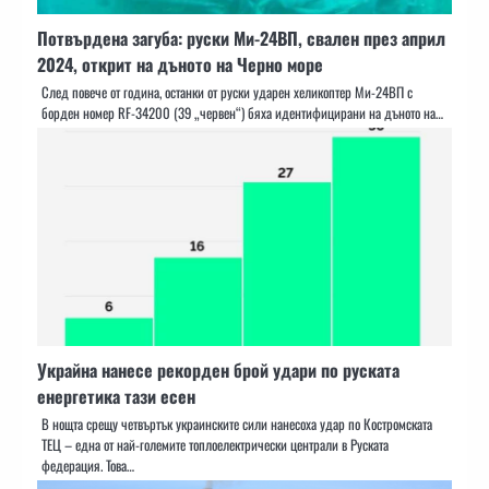
Потвърдена загуба: руски Ми-24ВП, свален през април
2024, открит на дъното на Черно море
След повече от година, останки от руски ударен хеликоптер Ми-24ВП с
борден номер RF-34200 (39 „червен“) бяха идентифицирани на дъното на…
Украйна нанесе рекорден брой удари по руската
енергетика тази есен
В нощта срещу четвъртък украинските сили нанесоха удар по Костромската
ТЕЦ – една от най-големите топлоелектрически централи в Руската
федерация. Това…