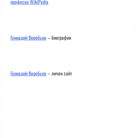
професор WikiPedia
Геннадий Воробьов
– биография
Геннадий Воробьов
– личен сайт
Контакти