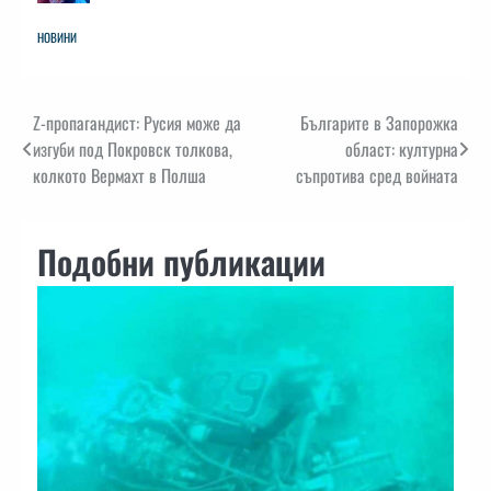
НОВИНИ
Навигация
Z-пропагандист: Русия може да
Българите в Запорожка
изгуби под Покровск толкова,
област: културна
колкото Вермахт в Полша
съпротива сред войната
Подобни публикации