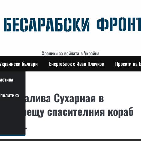
Хроники за войната в Украйна
Украински българи
ЕнергоБлок с Иван Плачков
Проекти на 
истика
ин в залива Сухарная в
политика
дар срещу спасителния кораб
верна.