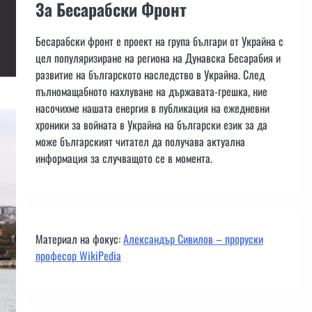
За Бесарабски Фронт
Бесарабски фронт е проект на група българи от Украйна с
цел популяризиране на региона на Дунавска Бесарабия и
развитие на българското наследство в Украйна. След
пълномащабното нахлуване на държавата-грешка, ние
насочихме нашата енергия в публикация на ежедневни
хроники за войната в Украйна на български език за да
може българският читател да получава актуална
информация за случващото се в момента.
Материал на фокус:
Александър Сивилов – проруски
професор WikiPedia