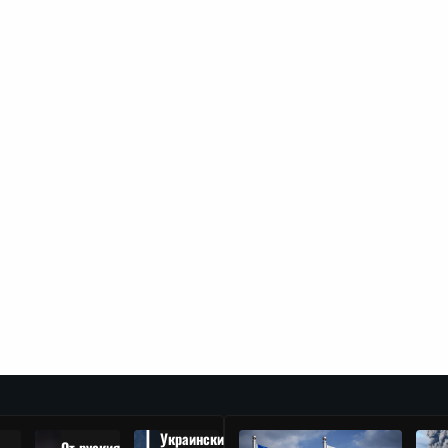
Украински
От руския