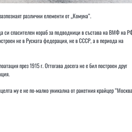
разпознаят различни елементи от „Комуна“.
да си спасителен кораб за подводници в състава на ВМФ на Р
остроен не в Руската федерация, не в СССР, а в периода на
лоатация през 1915 г. Оттогава досега не е бил построен друг
ация.
елта му е не по-малко уникална от ракетния крайцер “Москва