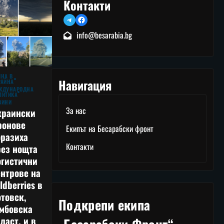
Контакти
Telegram
Facebook
info@besarabia.bg
ЙНА В
Навигация
РАЙНА
ЖДУНАРОДНА
ЛИТИКА
ВИНИ
За нас
краински
ронове
Екипът на Бесарабски фронт
оразиха
Контакти
рез нощта
огистични
нтрове на
ldberries в
товск,
Подкрепи екипа
амбовска
ласт, и в