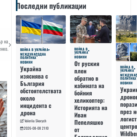
Последни публикации
ър на
енко.
ВОЙНА В
ВОЙНА В УКРАЙНА
УКРАЙНА
МЕЖДУНАРОДНА
НОВИНИ
ПОЛИТИКА
От руския
НОВИНИ
Украйна
ВОЙНА В
плен
УКРАЙНА
изяснява с
МЕЖДУНА
обратно в
ПОЛИТИКА
България
НОВИНИ
кабината на
Украи
обстоятелствата
бойния
дроно
около
хеликоптер:
пораз
инцидента с
Историята на
през 
дрона
Иван
логис
Пепеляшко
Valeriia Skorych
центро
от
2026-08-08 21:10
Wildbe
Болградския