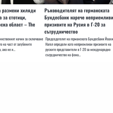
а размени хиляди
Ръководителят на германската
а за стотици,
Бундесбанк нарече неприемлив
рска област – The
призивите на Русия в Г-20 за
сътрудничество
инственият начин за сключване
Председателят на германската Бундесбанк Йоах
о на част от загубените
Нагел определи като неприемливи призивите на
, ако не и…
руските представители в Г-20 за международно
сътрудничество на фона…