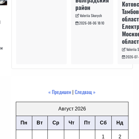
Котовс
район
Тамбо
Valeriia Skorych
област
и
2026-08-06 18:10
Електр
Моско
област
им
Valeriia 
2026-07-
« Предишен
|
Следващ »
Август 2026
Пн
Вт
Ср
Чт
Пт
Сб
Нд
1
2