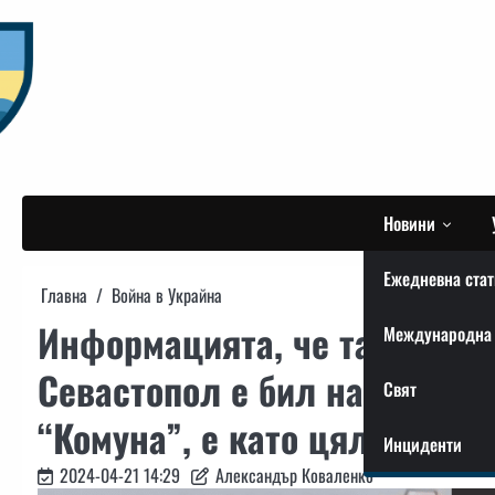
Skip
to
content
Новини
Ежедневна стат
Главна
Война в Украйна
Информацията, че тази сутр
Международна 
Севастопол е бил нанесен у
Свят
“Комуна”, е като цяло досто
Инциденти
2024-04-21 14:29
Александър Коваленко