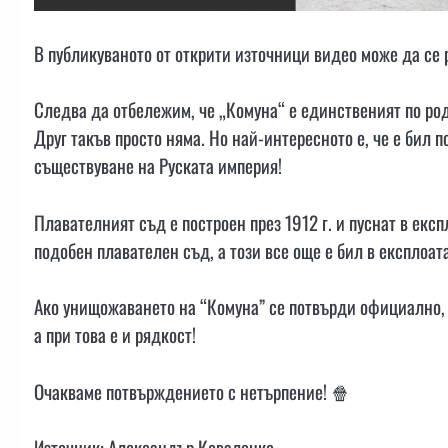
В публикуваното от открити източници видео може да се 
Следва да отбележим, че „Комуна“ е единственият по ро
Друг такъв просто няма. Но най-интересното е, че е бил п
съществуване на Руската империя!
Плавателният съд е построен през 1912 г. и пуснат в експ
подобен плавателен съд, а този все още е бил в експлоат
Ако унищожаването на “Комуна” се потвърди официално, ц
а при това е и рядкост!
Очакваме потвърждението с нетърпение! 🍿
Източник: Александър Коваленко