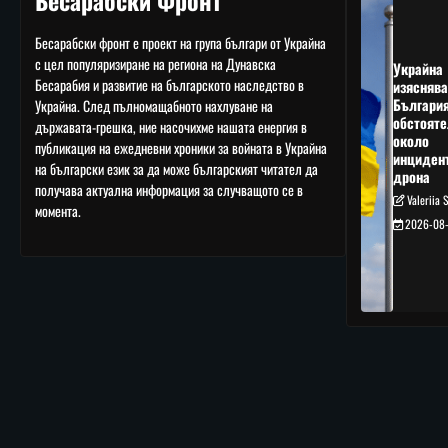
Бесарабски Фронт
Бесарабски фронт е проект на група българи от Украйна
с цел популяризиране на региона на Дунавска
Украйна
Бесарабия и развитие на българското наследство в
изяснява
Българи
Украйна. След пълномащабното нахлуване на
обстояте
държавата-грешка, ние насочихме нашата енергия в
около
публикация на ежедневни хроники за войната в Украйна
инциден
на български език за да може българският читател да
дрона
получава актуална информация за случващото се в
Valeriia 
момента.
2026-08-