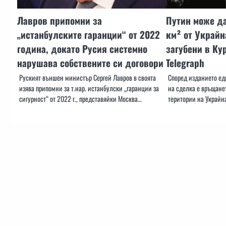
Лавров припомни за
Путин може д
„истанбулските гаранции“ от 2022
км² от Украйн
година, докато Русия системно
загубени в Ку
нарушава собствените си договори
Telegraph
Руският външен министър Сергей Лавров в своята
Според изданието ед
изява припомни за т.нар. истанбулски „гаранции за
на сделка е връщанет
сигурност“ от 2022 г., представяйки Москва…
територии на Украйна