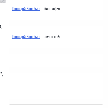
Геннадий Воробьов
– биография
Ф.
Геннадий Воробьов
– личен сайт
”,
Контакти