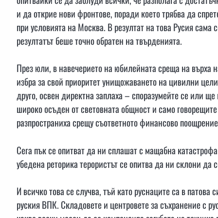
и да открие нови фронтове, поради което трябва да спрет
при условията на Москва. В резултат на това Русия сама с
резултатът беше точно обратен на твърденията.
През юли, в навечерието на юбилейната среща на върха 
избра за свой приоритет унищожаването на цивилни цели
друго, освен директна заплаха – споразумейте се или щ
широко осъден от световната общност и само говорещите 
разпространиха срещу съответното финансово поощрение 
Сега пък се опитват да ни сплашат с мащабна катастрофа 
убедена реторика терористът се опитва да ни склони да с
И всичко това се случва, тъй като руснаците са в патова с
руския ВПК. Складовете и центровете за съхранение с рус