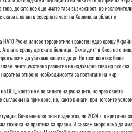
е това, докато все още имате тази възможност, но изключител
е вкара в капан в северната част на Харкивска област и
на НАТО Русия нанесе терористичен ракетен удар срещу Украйн
. Атаката срещу детската болница „Охматдит“ в Киев не е нищ
е продължим да убиваме вашите деца. Но този шантаж беше
глави, чието умствено развитие не надхвърля това на охлюва,
наратива относно необходимостта за постигане на мир.
на ВЕЦ, която не е по силите на руснаците, но чрез своята
е съгласим на примирие, но, както винаги, при неговите услови
итуация. Вече няколко пъти подчертах, че 2024 г. е критична з
ка техника на практика са празни. И съвсем скоро няма да има