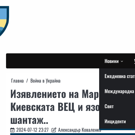
Skip
to
content
Новини
Ежедневна стат
Главна
Война в Украйна
Изявлението на Мария Заха
Международна 
Киевската ВЕЦ и язовир „Ка
Свят
шантаж..
Инциденти
2024-07-12 23:27
Александър Коваленко