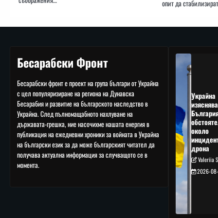
опит да стабилизират
Бесарабски Фронт
Бесарабски фронт е проект на група българи от Украйна
с цел популяризиране на региона на Дунавска
Украйна
Бесарабия и развитие на българското наследство в
изяснява
Българи
Украйна. След пълномащабното нахлуване на
обстояте
държавата-грешка, ние насочихме нашата енергия в
около
публикация на ежедневни хроники за войната в Украйна
инциден
на български език за да може българският читател да
дрона
получава актуална информация за случващото се в
Valeriia 
момента.
2026-08-