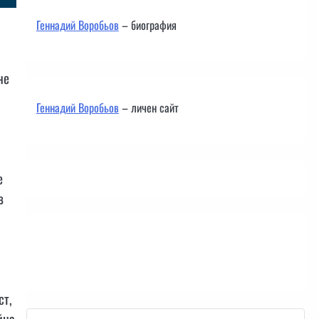
Геннадий Воробьов
– биография
не
Геннадий Воробьов
– личен сайт
е
в
Контакти
ст,
йна