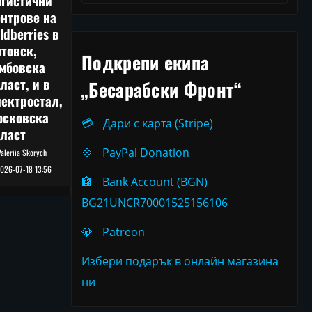
огистични
нтрове на
ldberries в
товск,
Подкрепи екипа
амбовска
ласт, и в
„Бесарабски Фронт“
ектростал,
осковска
💳
Дари с карта (Stripe)
бласт
💠
PayPal Donation
Valeriia Skorych
026-07-18 13:56
🏦
Bank Account (BGN)
BG21UNCR70001525156106
💎
Patreon
Избери подарък в онлайн магазина
ни