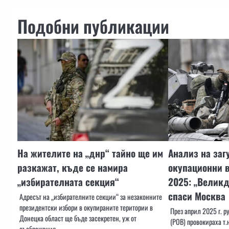
Подобни публикации
На жителите на „днр“ тайно ще им
Анализ на заг
разкажат, къде се намира
окупационни 
„избирателната секция“
2025: „Великд
спаси Москва
Адресът на „избирателните секции“ за незаконните
президентски избори в окупираните територии в
През април 2025 г. 
Донецка област ще бъде засекретен, уж от
(РОВ) провокираха т.
съображения…