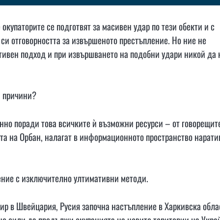
е окупаторите се подготвят за масивен удар по тези обекти и с
 си отговорността за извършеното престъпление. Но ние не
тивен подход и при извършването на подобни удари никой да 
и причини?
енно поради това всичките ѝ възможни ресурси – от говорещит
та на Орбан, налагат в информационното пространство нарати
нение с изключително ултимативни методи.
мир в Швейцария, Русия започна настъпление в Харкивска обла
чно сили да продължи окупацията на новите територии на Укра