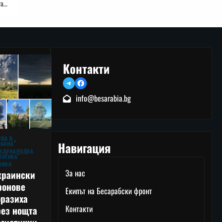
та…
Контакти
Telegram
Facebook
info@besarabia.bg
ЙНА В
Навигация
РАЙНА
ЖДУНАРОДНА
ЛИТИКА
ВИНИ
За нас
краински
ронове
Екипът на Бесарабски фронт
оразиха
Контакти
рез нощта