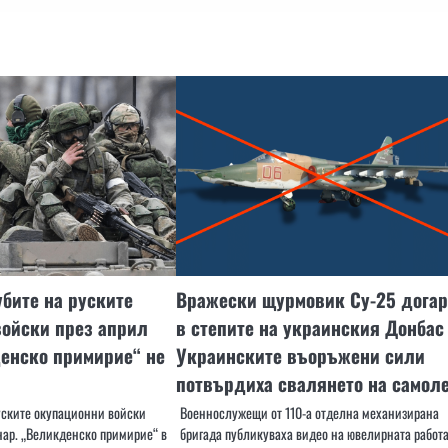
убите на руските
Вражески щурмовик Су-25 дога
войски през април
в степите на украинския Донба
енско примирие“ не
Украинските въоръжени сили
потвърдиха свалянето на самол
руските окупационни войски
Военнослужещи от 110-а отделна механизирана
нар. „Великденско примирие“ в
бригада публикуваха видео на ювелирната работа