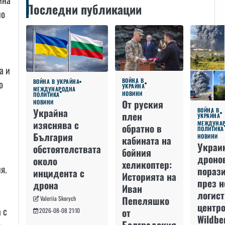
Последни публикации
но
а и
ВОЙНА В
о
ВОЙНА В УКРАЙНА
УКРАЙНА
МЕЖДУНАРОДНА
НОВИНИ
ПОЛИТИКА
От руския
НОВИНИ
Украйна
ВОЙНА В
плен
УКРАЙНА
изяснява с
МЕЖДУНА
обратно в
ПОЛИТИКА
България
НОВИНИ
кабината на
Украи
обстоятелствата
бойния
дроно
около
хеликоптер:
я.
пораз
инцидента с
Историята на
през 
дрона
Иван
логис
а
Пепеляшко
Valeriia Skorych
центро
 с
от
2026-08-08 21:10
Wildbe
Болградския