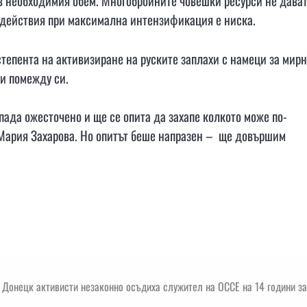
 в необходимия обем. Многобройните човешки ресурси не дава
 действия при максимална интензификация е ниска.
степента на активизиране на руските заплахи с намеци за мир
ни помежду си.
пада ожесточено и ще се опита да захапе колкото може по-
е Мария Захарова. Но опитът беше напразен – ще довършим
 Донецк активисти незаконно осъдиха служител на ОССЕ на 14 години з