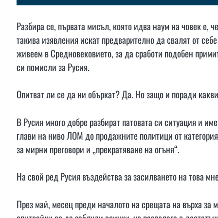
Разбира се, първата мисъл, която идва наум на човек е, ч
такива изявления искат предварително да свалят от себе
живеем в Средновековието, за да сработи подобен прими
си помисли за Русия.
Опитват ли се да ни объркат? Да. Но защо и поради какв
В Русия много добре разбират патовата си ситуация и им
глави на ниво ЛОМ до продажните политици от категория
за мирни преговори и „прекратяване на огъня“.
На свой ред Русия въздейства за засилването на това м
През май, месец преди началото на срещата на върха за 
опитвайки се да заблуди всички, че разполага с достатъ