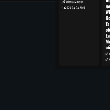
л
Valeriia Skorych
це
2026-08-08 21:10
Wi
Ко
Т
об
Ел
М
о
2