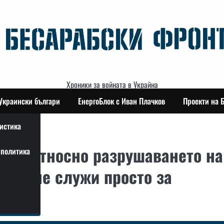
Хроники за войната в Украйна
Украински българи
ЕнергоБлок с Иван Плачков
Проекти на 
истика
рова относно разрушаването на
политика
нив“ не служи просто за