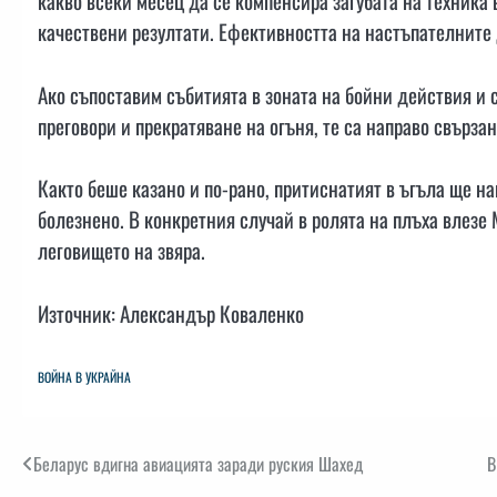
какво всеки месец да се компенсира загубата на техника
качествени резултати. Ефективността на настъпателните
Ако съпоставим събитията в зоната на бойни действия и 
преговори и прекратяване на огъня, те са направо свърза
Както беше казано и по-рано, притиснатият в ъгъла ще на
болезнено. В конкретния случай в ролята на плъха влез
леговището на звяра.
Източник: Александър Коваленко
ВОЙНА В УКРАЙНА
Навигация
Беларус вдигна авиацията заради руския Шахед
В