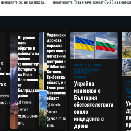
 позициите си, но тактиката…
зенитчиците. Това е вече осмият СУ-25 на сметка
Украински
От руския
дронове
плен
поразиха
обратно в
през нощта
кабината на
логистични
бойния
центрове на
 с
хеликоптер:
ВОЙНА В УКРАЙНА
Wildberries в
я
Историята
МЕЖДУНАРОДНА
Котовск,
лствата
ПОЛИТИКА
на Иван
Тамбовска
НОВИНИ
Пепеляшко
област, и в
Украйна
ВО
та с
от
УК
Електростал,
изяснява с
Болградския
МЕ
Московска
ПО
район
България
Skorych
НО
област
У
Valeriia
обстоятелствата
08 21:10
Valeriia
д
Skorych
около
Skorych
п
2026-08-06
инцидента с
2026-07-18
п
18:10
дрона
13:56