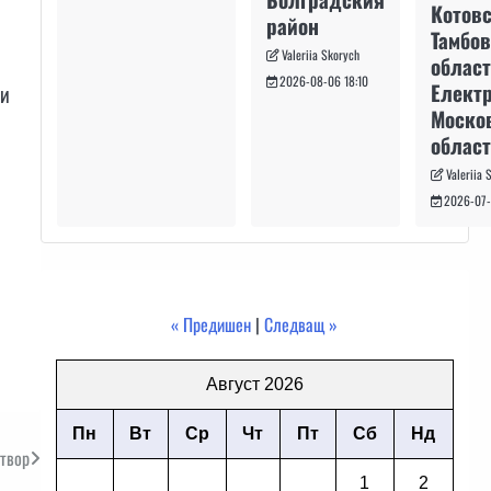
т
Котовс
район
Тамбо
Valeriia Skorych
област
2026-08-06 18:10
Електр
ни
Моско
област
Valeriia 
2026-07-
« Предишен
|
Следващ »
Август 2026
Пн
Вт
Ср
Чт
Пт
Сб
Нд
атвор
1
2