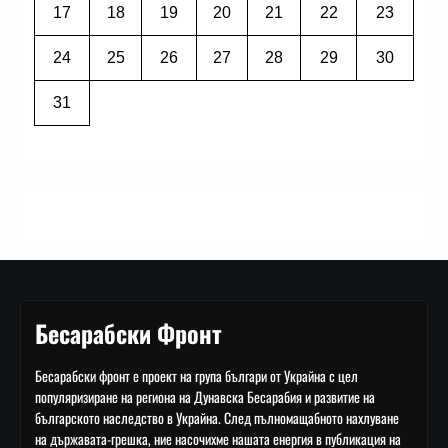
17
18
19
20
21
22
23
24
25
26
27
28
29
30
31
Бесарабски Фронт
Бесарабски фронт е проект на група българи от Украйна с цел
популяризиране на региона на Дунавска Бесарабия и развитие на
българското наследство в Украйна. След пълномащабното нахлуване
на държавата-грешка, ние насочихме нашата енергия в публикация на