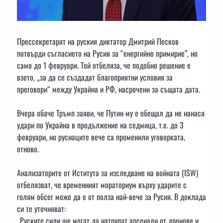
Прессекретарят на руския диктатор Дмитрий Песков
потвърди съгласието на Русия за “енергийно примирие”, но
само до 1 февруари. Той отбеляза, че подобно решение е
взето, „за да се създадат благоприятни условия за
преговори“ между Украйна и РФ, насрочени за същата дата.
Вчера обаче Тръмп заяви, че Путин му е обещал да не нанася
удари по Украйна в продължение на седмица, т.е. до 3
февруари, но руснаците вече са променили уговорката,
отново.
Анализаторите от Иститута за изследване на войната (ISW)
отбелязват, че временният мораториум върху ударите с
голям обсег може да е от полза най-вече за Русия. В доклада
си те уточняват:
„Руските сили ще могат да натрупат арсенали от дронове и