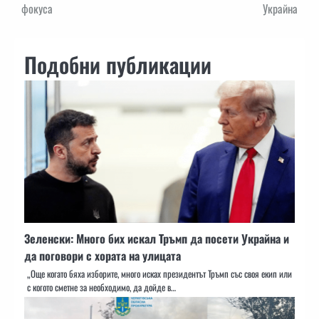
фокуса
Украйна
Подобни публикации
Зеленски: Много бих искал Тръмп да посети Украйна и
да поговори с хората на улицата
„Още когато бяха изборите, много исках президентът Тръмп със своя екип или
с когото сметне за необходимо, да дойде в…