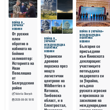
ВОЙНА В
УКРАЙНА
НОВИНИ
ВОЙНА В УКРАЙНА
От руския
МЕЖДУНАРОДНА
плен
ПОЛИТИКА
ВОЙНА В
УКРАЙНА
НОВИНИ
обратно в
МЕЖДУНАРОДНА
България се
кабината на
ПОЛИТИКА
присъедини
НОВИНИ
бойния
към Киивската
Украински
хеликоптер:
декларация:
дронове
Историята на
участниците
поразиха през
Иван
потвърдиха
нощта
Пепеляшко
подкрепата си
логистични
от
за Украйна,
центрове на
Болградския
осъдиха
Wildberries в
район
руската агресия
Котовск,
Valeriia Skorych
и призоваха за
Тамбовска
засилване на
област, и в
2026-08-06 18:10
международния
Електростал,