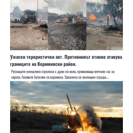
Ужасен терористичен акт. Противникът отново атакува
границите на Корюкивски район.
Руснаците умишлено стреляха с дрон по кола, превозваща втечнен газ за
хората. Газовите бутилки са взривиха. Запалиха се жилищни сгради.…