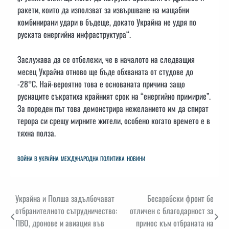
ракети, които да използват за извършване на мащабни
комбинирани удари в бъдеще, докато Украйна не удря по
руската енергийна инфраструктура“.
Заслужава да се отбележи, че в началото на следващия
месец Украйна отново ще бъде обхваната от студове до
-28°С. Най-вероятно това е основаната причина защо
руснаците съкратиха крайният срок на “енергийно примирие”.
За пореден път това демонстрира нежеланието им да спират
терора си срещу мирните жители, особено когато времето е в
тяхна полза.
ВОЙНА В УКРАЙНА
МЕЖДУНАРОДНА ПОЛИТИКА
НОВИНИ
Навигация
Украйна и Полша задълбочават
Бесарабски фронт бе
отбранителното сътрудничество:
отличен с благодарност за
ПВО, дронове и авиация във
принос към отбраната на