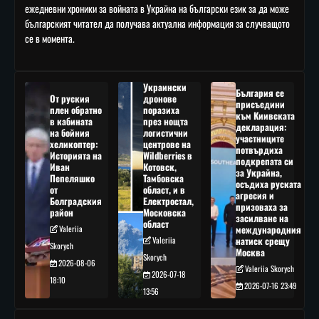
ежедневни хроники за войната в Украйна на български език за да може
българският читател да получава актуална информация за случващото
се в момента.
Украински
България се
От руския
дронове
присъедини
плен обратно
поразиха
към Киивската
в кабината
през нощта
декларация:
на бойния
логистични
участниците
хеликоптер:
центрове на
потвърдиха
Историята на
Wildberries в
подкрепата си
Иван
Котовск,
за Украйна,
Пепеляшко
Тамбовска
осъдиха руската
от
област, и в
агресия и
Болградския
Електростал,
призоваха за
район
Московска
засилване на
област
Valeriia
международния
Valeriia
натиск срещу
Skorych
Москва
Skorych
2026-08-06
Valeriia Skorych
2026-07-18
18:10
2026-07-16 23:49
13:56