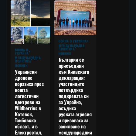
ВОЙНА В УКРАЙНА
МЕЖДУНАРОДНА
ПОЛИТИКА
ВОЙНА В
УКРАЙНА
НОВИНИ
МЕЖДУНАРОДНА
България се
ПОЛИТИКА
присъедини
НОВИНИ
към Киивската
Украински
декларация:
дронове
участниците
поразиха през
потвърдиха
нощта
подкрепата си
логистични
за Украйна,
центрове на
осъдиха
Wildberries в
руската агресия
Котовск,
и призоваха за
Тамбовска
засилване на
област, и в
международния
Електростал,