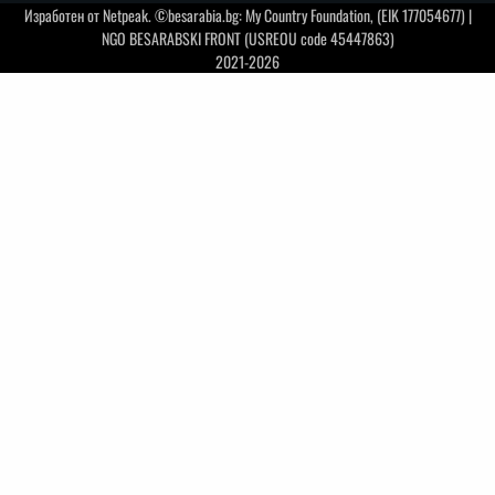
Изработен от
Netpeak
. ©besarabia.bg: My Country Foundation, (EIK 177054677) |
NGO BESARABSKI FRONT (USREOU code 45447863)
2021-2026