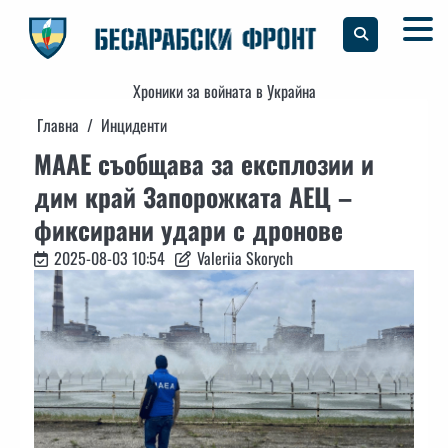
Skip
to
content
Хроники за войната в Украйна
Главна
Инциденти
МААЕ съобщава за експлозии и
дим край Запорожката АЕЦ –
фиксирани удари с дронове
2025-08-03 10:54
Valeriia Skorych