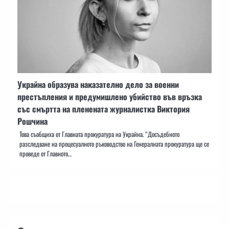
Украйна образува наказателно дело за военни
престъпления и предумишлено убийство във връзка
със смъртта на пленената журналистка Виктория
Рошчина
Това съобщиха от Главната прокуратура на Украйна. “Досъдебното
разследване на процесуалното ръководство на Генералната прокуратура ще се
проведе от Главното…