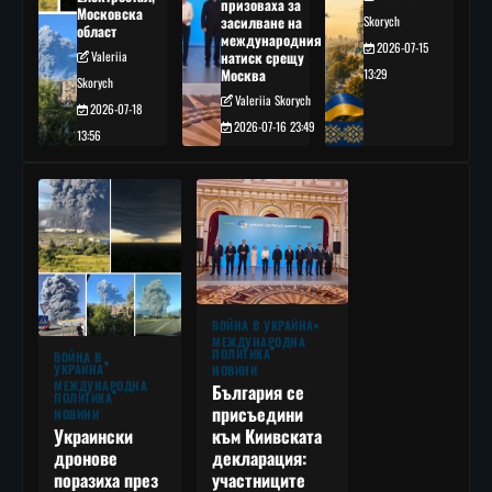
призоваха за
Московска
засилване на
Skorych
област
международния
2026-07-15
Valeriia
натиск срещу
Москва
13:29
Skorych
Valeriia Skorych
2026-07-18
2026-07-16 23:49
13:56
ВОЙНА В УКРАЙНА
МЕЖДУНАРОДНА
ПОЛИТИКА
ВОЙНА В
УКРАЙНА
НОВИНИ
МЕЖДУНАРОДНА
България се
ПОЛИТИКА
присъедини
НОВИНИ
към Киивската
Украински
декларация:
дронове
участниците
поразиха през