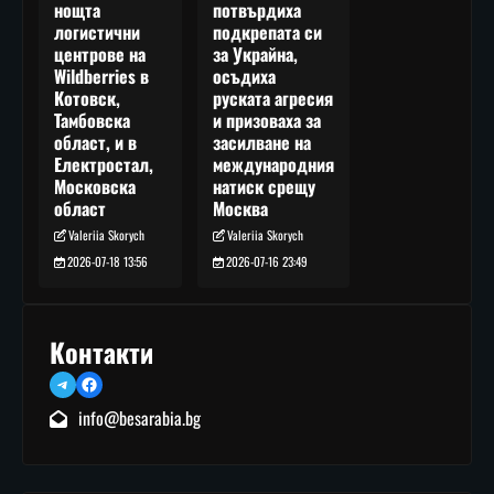
потвърдиха
нощта
подкрепата си
логистични
за Украйна,
центрове на
осъдиха
Wildberries в
руската агресия
Котовск,
и призоваха за
Тамбовска
засилване на
област, и в
международния
Електростал,
натиск срещу
Московска
Москва
област
Valeriia Skorych
Valeriia Skorych
2026-07-16 23:49
2026-07-18 13:56
Контакти
Telegram
Facebook
info@besarabia.bg