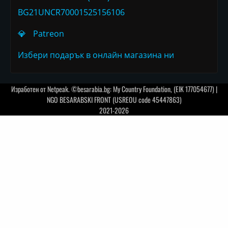
BG21UNCR70001525156106
💎
Patreon
Избери подарък в онлайн магазина ни
Изработен от
Netpeak
. ©besarabia.bg: My Country Foundation, (EIK 177054677) |
NGO BESARABSKI FRONT (USREOU code 45447863)
2021-2026