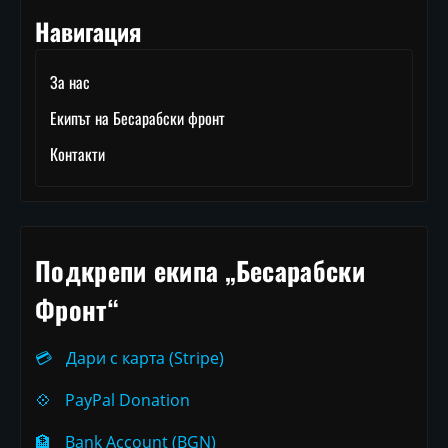
Навигация
За нас
Екипът на Бесарабски фронт
Контакти
Подкрепи екипа „Бесарабски
Фронт“
💳
Дари с карта (Stripe)
💠
PayPal Donation
🏦
Bank Account (BGN)