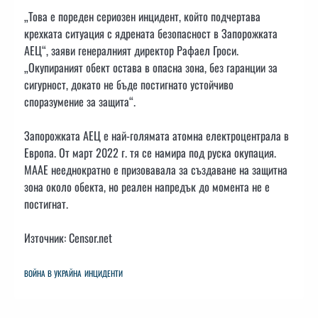
„Това е пореден сериозен инцидент, който подчертава
крехката ситуация с ядрената безопасност в Запорожката
АЕЦ“, заяви генералният директор Рафаел Гроси.
„Окупираният обект остава в опасна зона, без гаранции за
сигурност, докато не бъде постигнато устойчиво
споразумение за защита“.
Запорожката АЕЦ е най-голямата атомна електроцентрала в
Европа. От март 2022 г. тя се намира под руска окупация.
МААЕ нееднократно е призовавала за създаване на защитна
зона около обекта, но реален напредък до момента не е
постигнат.
Източник: Censor.net
ВОЙНА В УКРАЙНА
ИНЦИДЕНТИ