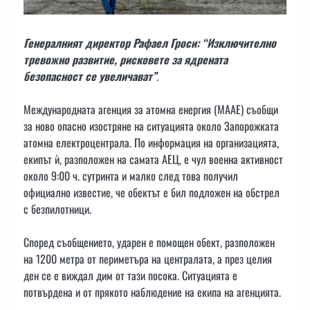
Генералният директор
Рафаел Гроси: “Изключително
тревожно развитие, рисковете за ядрената
безопасност се увеличават”
.
Международната агенция за атомна енергия (МААЕ) съобщи
за ново опасно изостряне на ситуацията около Запорожката
атомна електроцентрала. По информация на организацията,
екипът ѝ, разположен на самата АЕЦ, е чул военна активност
около 9:00 ч. сутринта и малко след това получил
официално известие, че обектът е бил подложен на обстрел
с безпилотници.
Според съобщението, ударен е помощен обект, разположен
на 1200 метра от периметъра на централата, а през целия
ден се е виждал дим от тази посока. Ситуацията е
потвърдена и от прякото наблюдение на екипа на агенцията.