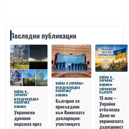
Контакти
Последни публикации
ВОЙНА В
УКРАЙНА
ВОЙНА В УКРАЙНА
НОВИНИ
МЕЖДУНАРОДНА
УКРАИНСКИ
ПОЛИТИКА
ВОЙНА В
БЪЛГАРИ
УКРАЙНА
НОВИНИ
15 юли –
МЕЖДУНАРОДНА
България се
ПОЛИТИКА
Украйна
присъедини
НОВИНИ
отбелязва
към Киивската
Украински
Деня на
декларация:
дронове
украинската
участниците
поразиха през
държавност