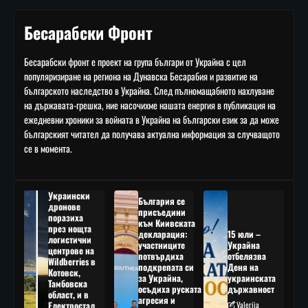
Бесарабски Фронт
Бесарабски фронт е проект на група българи от Украйна с цел
популяризиране на региона на Дунавска Бесарабия и развитие на
българското наследство в Украйна. След пълномащабното нахлуване
на държавата-грешка, ние насочихме нашата енергия в публикация на
ежедневни хроники за войната в Украйна на български език за да може
българският читател да получава актуална информация за случващото
се в момента.
Украински
България се
дронове
присъедини
поразиха
към Киивската
през нощта
декларация:
15 юли –
логистични
участниците
Украйна
центрове на
потвърдиха
отбелязва
Wildberries в
подкрепата си
Деня на
Котовск,
за Украйна,
украинската
Тамбовска
осъдиха руската
държавност
област, и в
агресия и
Електростал,
Valeriia