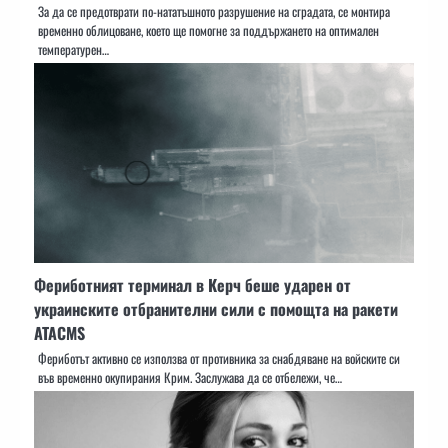
За да се предотврати по-нататъшното разрушение на сградата, се монтира
временно облицоване, което ще помогне за поддържането на оптимален
температурен…
Фериботният терминал в Керч беше ударен от
украинските отбранителни сили с помощта на ракети
ATACMS
Фериботът активно се използва от противника за снабдяване на войските си
във временно окупирания Крим. Заслужава да се отбележи, че…