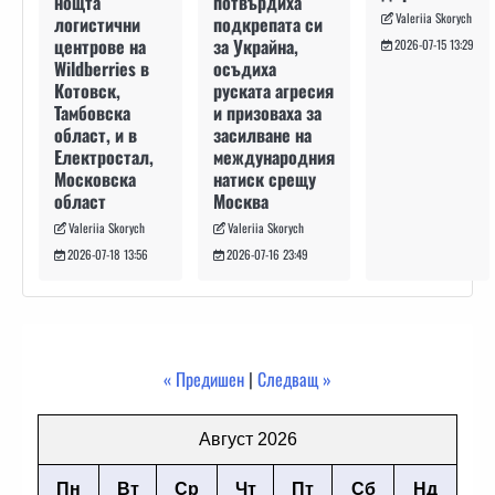
потвърдиха
нощта
Valeriia Skorych
подкрепата си
логистични
за Украйна,
центрове на
2026-07-15 13:29
осъдиха
Wildberries в
руската агресия
Котовск,
и призоваха за
Тамбовска
засилване на
област, и в
международния
Електростал,
натиск срещу
Московска
Москва
област
Valeriia Skorych
Valeriia Skorych
2026-07-16 23:49
2026-07-18 13:56
« Предишен
|
Следващ »
Август 2026
Пн
Вт
Ср
Чт
Пт
Сб
Нд