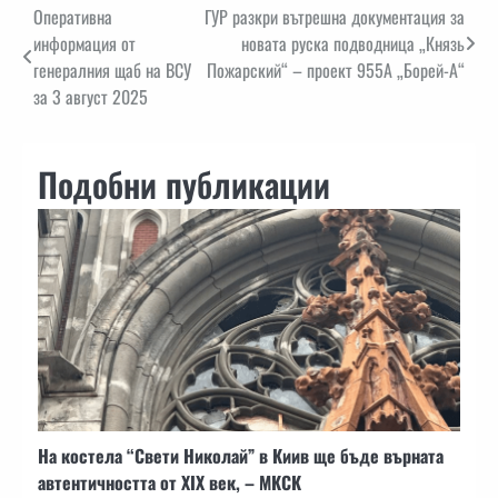
Навигация
Оперативна
ГУР разкри вътрешна документация за
информация от
новата руска подводница „Князь
генералния щаб на ВСУ
Пожарский“ – проект 955А „Борей-А“
за 3 август 2025
Подобни публикации
На костела “Свети Николай” в Киив ще бъде върната
автентичността от XIX век, – МКСК