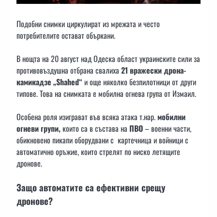
Подобни снимки циркулират из мрежата и често
потребителите остават объркани.
В нощта на 20 август над Одеска област украинските сили за
противовъздушна отбрана свалиха
21 вражески дрона-
камикадзе „Shahed“
и още няколко безпилотници от други
типове. Това на снимката е мобилна огнева група от Измаил.
Особена роля изиграват във всяка атака т.нар.
мобилни
огневи групи,
които са в състава на
ПВО
– военни части,
обикновено пикапи оборудвани с картечница и войници с
автоматично оръжие, които стрелят по ниско летящите
дронове.
Защо автоматите са ефективни срещу
дронове?