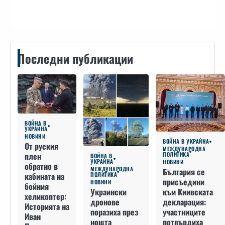
Последни публикации
ВОЙНА В
УКРАЙНА
НОВИНИ
ВОЙНА В УКРАЙНА
От руския
МЕЖДУНАРОДНА
плен
ПОЛИТИКА
ВОЙНА В
УКРАЙНА
НОВИНИ
обратно в
МЕЖДУНАРОДНА
България се
кабината на
ПОЛИТИКА
присъедини
НОВИНИ
бойния
към Киивската
Украински
хеликоптер:
декларация:
дронове
Историята на
участниците
поразиха през
Иван
потвърдиха
нощта