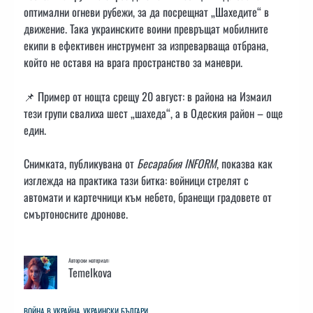
оптимални огневи рубежи, за да посрещнат „Шахедите“ в
движение. Така украинските воини превръщат мобилните
екипи в ефективен инструмент за изпреварваща отбрана,
който не оставя на врага пространство за маневри.
📌 Пример от нощта срещу 20 август: в района на Измаил
тези групи свалиха шест „шахеда“, а в Одеския район – още
един.
Снимката, публикувана от
Бесарабия INFORM
, показва как
изглежда на практика тази битка: войници стрелят с
автомати и картечници към небето, бранещи градовете от
смъртоносните дронове.
Авторски материал:
Temelkova
ВОЙНА В УКРАЙНА
УКРАИНСКИ БЪЛГАРИ