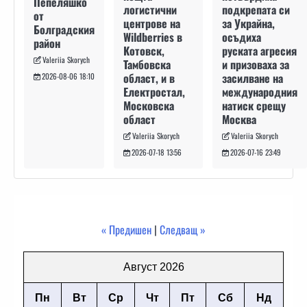
Пепеляшко
подкрепата си
логистични
от
за Украйна,
центрове на
Болградския
осъдиха
Wildberries в
район
руската агресия
Котовск,
Valeriia Skorych
и призоваха за
Тамбовска
засилване на
област, и в
2026-08-06 18:10
международния
Електростал,
натиск срещу
Московска
Москва
област
Valeriia Skorych
Valeriia Skorych
2026-07-16 23:49
2026-07-18 13:56
« Предишен
|
Следващ »
Август 2026
Пн
Вт
Ср
Чт
Пт
Сб
Нд