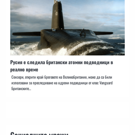
Русия е следила британски атомни подводници в
реално време
Сензори, открити край бреговете на Великобритания, може да са били
използвани за проследяване на ядрени подводници от клас Vanguard
Британските…
Социалните мрежи