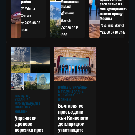
район
Московска
засилване на
област
Valeriia
международния
Valeriia
натиск срещу
Skorych
Москва
Skorych
2026-08-06
Valeriia Skorych
2026-07-18
18:10
2026-07-16 23:49
13:56
ВОЙНА В УКРАЙНА
МЕЖДУНАРОДНА
ПОЛИТИКА
ВОЙНА В
УКРАЙНА
НОВИНИ
МЕЖДУНАРОДНА
България се
ПОЛИТИКА
присъедини
НОВИНИ
към Киивската
Украински
декларация:
дронове
участниците
поразиха през