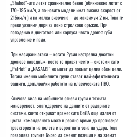
„Shahed“-ите летят сравнително бавно (обикновено летят с
170–195 км/ч, а по-новите модели имат пикова скорост от
215км/ч ) и на малка височина – до максимум 2 км. Това ги
прави уязвими дори за леко стрелково оръжие. При
попадение в двигателя или корпуса често дронът губи
управление и пада.
При масирани атаки – когато Русия изстрелва десетки
дронове наведнъж- което те правят често – системи като
„Patriot“ и „NASAMS“ не могат да поемат целия обем цели.
Тогава именно мобилните групи стават
най-ефективната
защита
, допълвайки работата на класическата ПВО.
Ключова сила на мобилните огневи групи е тяхната
маневреност. Благодарение на данните от радарните
системи, които откриват вражеските БпЛА още далеч от
целта, командването може в реално време да прогнозира
траекторията на полета и вероятната зона на удара. Това
позволява групите бързо да сменят позиция и да заемат