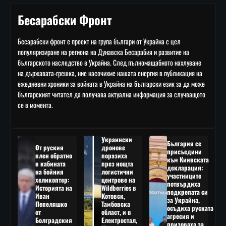
Бесарабски Фронт
Бесарабски фронт е проект на група българи от Украйна с цел
популяризиране на региона на Дунавска Бесарабия и развитие на
българското наследство в Украйна. След пълномащабното нахлуване
на държавата-грешка, ние насочихме нашата енергия в публикация на
ежедневни хроники за войната в Украйна на български език за да може
българският читател да получава актуална информация за случващото
се в момента.
Украински
България се
От руския
дронове
присъедини
плен обратно
поразиха
към Киивската
в кабината
през нощта
декларация:
на бойния
логистични
участниците
хеликоптер:
центрове на
потвърдиха
Историята на
Wildberries в
подкрепата си
Иван
Котовск,
за Украйна,
Пепеляшко
Тамбовска
осъдиха руската
от
област, и в
агресия и
Болградския
Електростал,
призоваха за