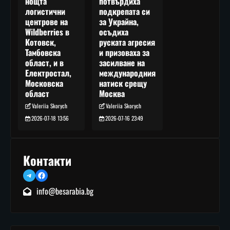
потвърдиха
нощта
подкрепата си
логистични
за Украйна,
центрове на
осъдиха
Wildberries в
руската агресия
Котовск,
и призоваха за
Тамбовска
засилване на
област, и в
международния
Електростал,
натиск срещу
Московска
Москва
област
Valeriia Skorych
Valeriia Skorych
2026-07-16 23:49
2026-07-18 13:56
Контакти
Telegram
Facebook
info@besarabia.bg