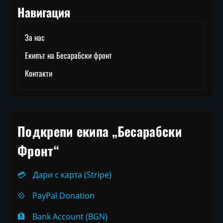
Навигация
За нас
Екипът на Бесарабски фронт
Контакти
Подкрепи екипа „Бесарабски
Фронт“
💳
Дари с карта (Stripe)
💠
PayPal Donation
🏦
Bank Account (BGN)