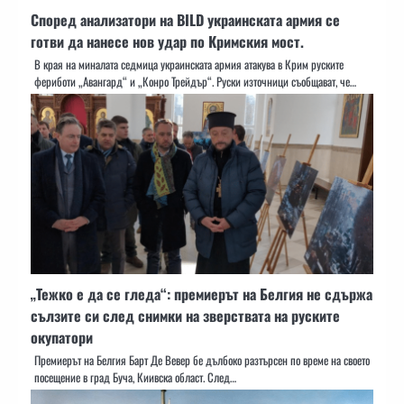
Според анализатори на BILD украинската армия се
готви да нанесе нов удар по Кримския мост.
В края на миналата седмица украинската армия атакува в Крим руските
фериботи „Авангард“ и „Конро Трейдър“. Руски източници съобщават, че…
„Тежко е да се гледа“: премиерът на Белгия не сдържа
сълзите си след снимки на зверствата на руските
окупатори
Премиерът на Белгия Барт Де Вевер бе дълбоко разтърсен по време на своето
посещение в град Буча, Киивска област. След…