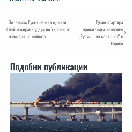
Навигация
Зеленски: Русия нанесе един от
Русия стартира
най-масирани удари по Украйна от
пропагандна кампания
началото на войната
„Русия – не моят враг“ в
Европа
Подобни публикации