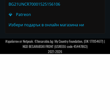
BG21UNCR70001525156106
💎
Patreon
Избери подарък в онлайн магазина ни
Изработен от
Netpeak
. ©besarabia.bg: My Country Foundation, (EIK 177054677) |
NGO BESARABSKI FRONT (USREOU code 45447863)
2021-2026