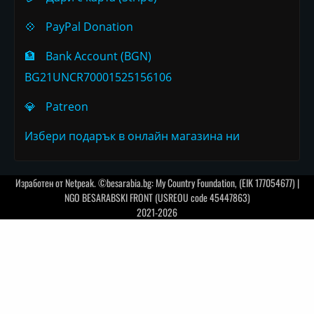
💠
PayPal Donation
🏦
Bank Account (BGN)
BG21UNCR70001525156106
💎
Patreon
Избери подарък в онлайн магазина ни
Изработен от
Netpeak
. ©besarabia.bg: My Country Foundation, (EIK 177054677) |
NGO BESARABSKI FRONT (USREOU code 45447863)
2021-2026