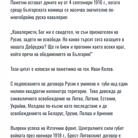
Паметни остават думите му от 4 септември 1916 г., когато
срещу българската конница се насочва значително по-
многобройна руска кавалерия:
„Кавалеристи, Бог ми е свидетел, че съм признателен на
Русия, задето ни освободи. Но какво търсят сега казаците в
нашата Добруджа? Ще ги бием и прогоним както всеки враг,
който пречи на обединението на България!“
Този цитат е изписан на паметника на ген. Иван Колев.
С подписването на договора Русия е унижена и губи над един
милион квадратни километра територия. Това довежда до
символичното освобождение на Литва, Латвия, Естония,
Украйна, Молдова по-късно като последствие и до
освобождението на Беларус, Грузия, Полша и Армения
Въпреки успеха на Източния фронт, Централните сили губят
войната през ноември 1918 г., Брест-Литовският договор е