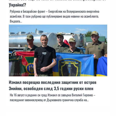
Украйна!?
Рубрика в Бесарабски фронт – Енергоблок на Всеукраинската енергийна
асамблея. В тази рубрика ще публикуваме видео новини на асамблеята.
Видеата…
Измаил посрещна последния защитник от остров
Змийни, освободен след 3,5 години руски плен
На 16 август в родния си град Измаил се завърна Виталий Гиренко –
последният военнослужещ от Държавната гранична служба на…