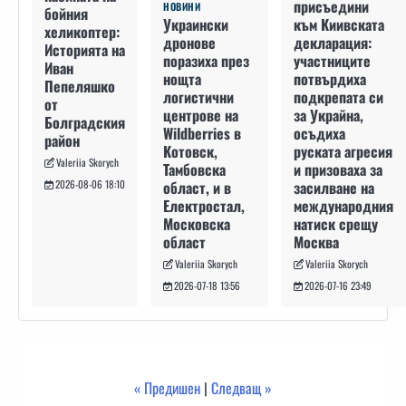
присъедини
НОВИНИ
бойния
към Киивската
Украински
хеликоптер:
декларация:
дронове
Историята на
участниците
поразиха през
Иван
потвърдиха
нощта
Пепеляшко
подкрепата си
логистични
от
за Украйна,
центрове на
Болградския
осъдиха
Wildberries в
район
руската агресия
Котовск,
Valeriia Skorych
и призоваха за
Тамбовска
засилване на
област, и в
2026-08-06 18:10
международния
Електростал,
натиск срещу
Московска
Москва
област
Valeriia Skorych
Valeriia Skorych
2026-07-16 23:49
2026-07-18 13:56
« Предишен
|
Следващ »