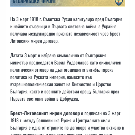
На 3 март 1918 г. Съветска Русия капитулира пред България
и нейните съюзници в Първата световна война, а Украйна
получава международно призната независимост чрез Брест-
Литовския мирен договор.
Датата 3 март е избрана символично от българския
министър-председател Васил Радославов като символичен
политически отговор на дългогодишната антибългарска
политика на Руската империя, намесите във
вътрешнополитическия живот на Княжество и Царство
България, както и военните действия срещу България през
Първата световна война в Добруджа.
Брест-Литовският мирен договор
е подписан на 3 март
1918 г. между болшевишка Русия и Централните сили.
България е една от страните по договора и участва активно в
дипломатическите и военните процеси, довели до него.