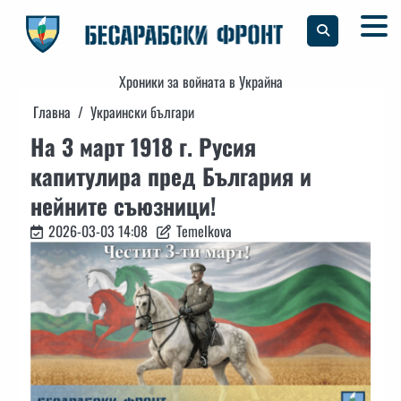
Skip
to
content
Хроники за войната в Украйна
Главна
Украински българи
На 3 март 1918 г. Русия
капитулира пред България и
нейните съюзници!
2026-03-03 14:08
Temelkova