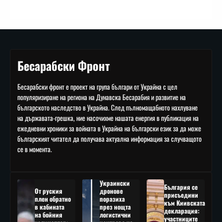
Бесарабски Фронт
Бесарабски фронт е проект на група българи от Украйна с цел
популяризиране на региона на Дунавска Бесарабия и развитие на
българското наследство в Украйна. След пълномащабното нахлуване
на държавата-грешка, ние насочихме нашата енергия в публикация на
ежедневни хроники за войната в Украйна на български език за да може
българският читател да получава актуална информация за случващото
се в момента.
Украински
България се
От руския
дронове
присъедини
плен обратно
поразиха
към Киивската
в кабината
през нощта
декларация:
на бойния
логистични
участниците