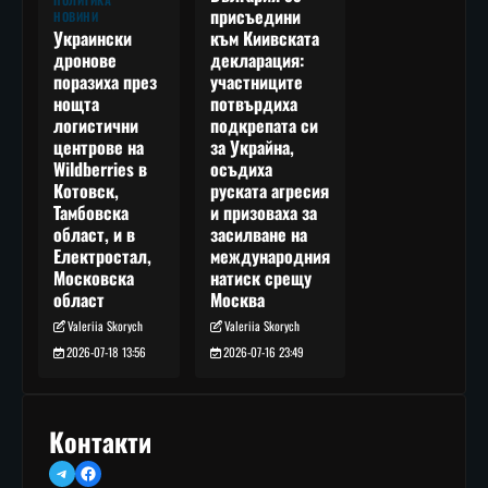
присъедини
НОВИНИ
към Киивската
Украински
декларация:
дронове
участниците
поразиха през
потвърдиха
нощта
подкрепата си
логистични
за Украйна,
центрове на
осъдиха
Wildberries в
руската агресия
Котовск,
и призоваха за
Тамбовска
засилване на
област, и в
международния
Електростал,
натиск срещу
Московска
Москва
област
Valeriia Skorych
Valeriia Skorych
2026-07-16 23:49
2026-07-18 13:56
Контакти
Telegram
Facebook