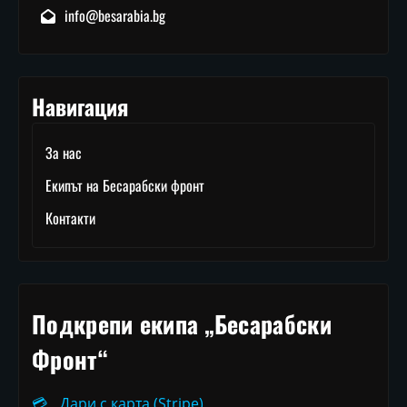
info@besarabia.bg
Навигация
За нас
Екипът на Бесарабски фронт
Контакти
Подкрепи екипа „Бесарабски
Фронт“
💳
Дари с карта (Stripe)