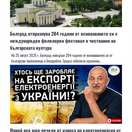
Болград отпразнува 204 години от основаването си с
международен фолклорен фестивал и чествания на
българската култура
На 25 август 2025 г. Болград навърши 204 години от основаването си от
български преселници в Бесарабия. Градът отбеляза празника…
Някой все още печели от износа на електроенергия от