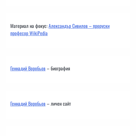
Материал на фокус:
Александър Сивилов – проруски
професор WikiPedia
Геннадий Воробьов
– биография
Геннадий Воробьов
– личен сайт