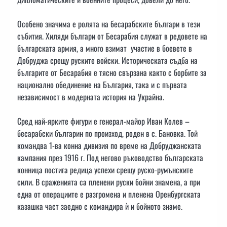
Особено значима е ролята на бесарабските българи в тези
събития. Хиляди българи от Бесарабия служат в редовете на
българската армия, а много взимат участие в боевете в
Добруджа срещу руските войски. Историческата съдба на
българите от Бесарабия е тясно свързана както с борбите за
национално обединение на България, така и с първата
независимост в модерната история на Украйна.
Сред най-ярките фигури е генерал-майор Иван Колев –
бесарабски българин по произход, роден в с. Бановка. Той
командва 1-ва конна дивизия по време на Добруджанската
кампания през 1916 г. Под негово ръководство българската
конница постига редица успехи срещу руско-румънските
сили. В сраженията са пленени руски бойни знамена, а при
една от операциите е разгромена и пленена Оренбургската
казашка част заедно с командира ѝ и бойното знаме.