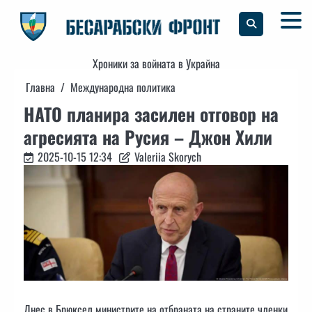
Skip
to
content
Хроники за войната в Украйна
Главна
Международна политика
НАТО планира засилен отговор на
агресията на Русия – Джон Хили
2025-10-15 12:34
Valeriia Skorych
Днес в Брюксел министрите на отбраната на страните членки