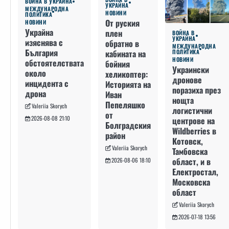
ВОЙНА В УКРАЙНА
УКРАЙНА
МЕЖДУНАРОДНА
НОВИНИ
ПОЛИТИКА
От руския
НОВИНИ
Украйна
плен
ВОЙНА В
УКРАЙНА
изяснява с
обратно в
МЕЖДУНАРОДНА
България
кабината на
ПОЛИТИКА
НОВИНИ
обстоятелствата
бойния
Украински
около
хеликоптер:
дронове
инцидента с
Историята на
поразиха през
дрона
Иван
нощта
Пепеляшко
Valeriia Skorych
логистични
от
2026-08-08 21:10
центрове на
Болградския
Wildberries в
район
Котовск,
Valeriia Skorych
Тамбовска
област, и в
2026-08-06 18:10
Електростал,
Московска
област
Valeriia Skorych
2026-07-18 13:56