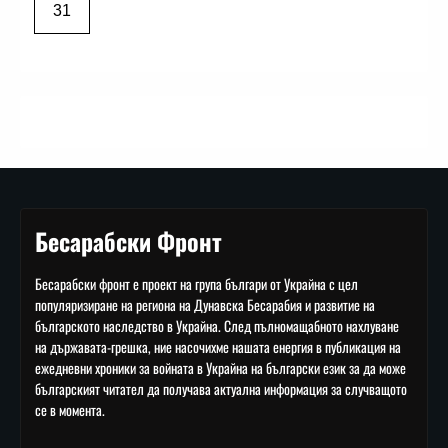
31
Бесарабски Фронт
Бесарабски фронт е проект на група българи от Украйна с цел
популяризиране на региона на Дунавска Бесарабия и развитие на
българското наследство в Украйна. След пълномащабното нахлуване
на държавата-грешка, ние насочихме нашата енергия в публикация на
ежедневни хроники за войната в Украйна на български език за да може
българският читател да получава актуална информация за случващото
се в момента.