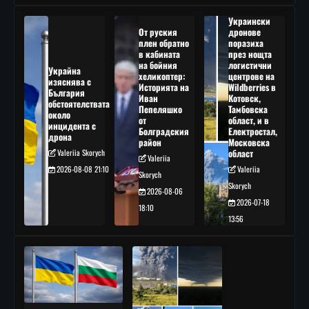
Украински
От руския
дронове
плен обратно
поразиха
в кабината
през нощта
на бойния
логистични
Украйна
хеликоптер:
центрове на
изяснява с
Историята на
Wildberries в
България
Иван
Котовск,
обстоятелствата
Пепеляшко
Тамбовска
около
от
област, и в
инцидента с
Болградския
Електростал,
дрона
район
Московска
Valeriia Skorych
област
Valeriia
2026-08-08 21:10
Valeriia
Skorych
Skorych
2026-08-06
2026-07-18
18:10
13:56