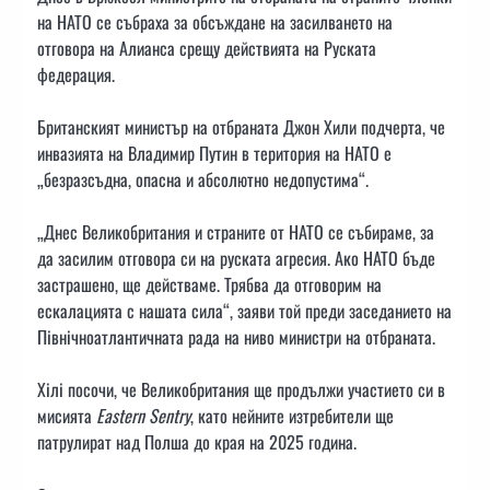
на НАТО се събраха за обсъждане на засилването на
отговора на Алианса срещу действията на Руската
федерация.
Британският министър на отбраната Джон Хили подчерта, че
инвазията на Владимир Путин в територия на НАТО е
„безразсъдна, опасна и абсолютно недопустима“.
„Днес Великобритания и страните от НАТО се събираме, за
да засилим отговора си на руската агресия. Ако НАТО бъде
застрашено, ще действаме. Трябва да отговорим на
ескалацията с нашата сила“, заяви той преди заседанието на
Північноатлантичната рада на ниво министри на отбраната.
Хілі посочи, че Великобритания ще продължи участието си в
мисията
Eastern Sentry
, като нейните изтребители ще
патрулират над Полша до края на 2025 година.