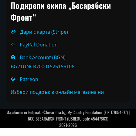
Подкрепи екипа „Бесарабски
Фронт“
💳
Дари с карта (Stripe)
💠
PayPal Donation
🏦
Bank Account (BGN)
BG21UNCR70001525156106
💎
Patreon
Избери подарък в онлайн магазина ни
Изработен от
Netpeak
. ©besarabia.bg: My Country Foundation, (EIK 177054677) |
NGO BESARABSKI FRONT (USREOU code 45447863)
2021-2026