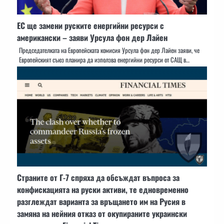
ЕС ще замени руските енергийни ресурси с
американски – заяви Урсула фон дер Лайен
Председателката на Европейската комисия Урсула фон дер Лайен заяви, че
Европейският съюз планира да използва енергийни ресурси от САЩ в…
Страните от Г-7 спряха да обсъждат въпроса за
конфискацията на руски активи, те едновременно
разглеждат варианта за връщането им на Русия в
замяна на нейния отказ от окупираните украински