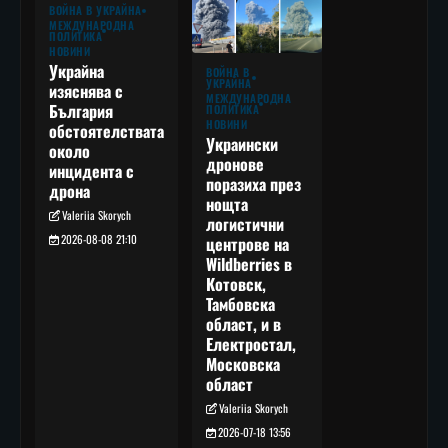
ВОЙНА В УКРАЙНА
МЕЖДУНАРОДНА
ПОЛИТИКА
НОВИНИ
Украйна
ВОЙНА В
УКРАЙНА
изяснява с
МЕЖДУНАРОДНА
България
ПОЛИТИКА
НОВИНИ
обстоятелствата
Украински
около
дронове
инцидента с
поразиха през
дрона
нощта
Valeriia Skorych
логистични
2026-08-08 21:10
центрове на
Wildberries в
Котовск,
Тамбовска
област, и в
Електростал,
Московска
област
Valeriia Skorych
2026-07-18 13:56