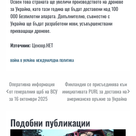
Освен това страната ще увеличи производството на дронове
за Украйна, като тази година ще бъдат доставени над 100
000 безпилотни апарата. Допълнително, съвместно с
Украйна ще бъдат разработени нови, усъвършенствани
прихващащи дронове.
Източник:
Цензор.НЕТ
ВОЙНА В УКРАЙНА
МЕЖДУНАРОДНА ПОЛИТИКА
Навигация
Оперативна информация
Финландия се присъединява към
от генералния щаб на ВСУ
инициативата PURL за доставка на
за 16 октомври 2025
американско оръжие за Украйна
Подобни публикации