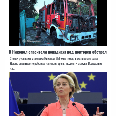
В Никопол спасители попаднаха под повторен обстрел
Снощи руснаците атакуваха Никопол. Избухна пожар в жилищна сграда.
Докато спасителите работеха на място, врагът подло ги атакува. Вследствие
на…