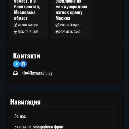
засилване на
област, и в
международния
Електростал,
натиск срещу
Московска
Москва
област
Valeriia Skorych
Valeriia Skorych
2026-07-16 23:49
2026-07-18 13:56
Контакти
Telegram
Facebook
info@besarabia.bg
Навигация
За нас
Екипът на Бесарабски фронт