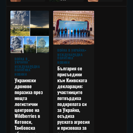
ВОЙНА В УКРАЙНА
МЕЖДУНАРОДНА
ПОЛИТИКА
ВОЙНА В
УКРАЙНА
НОВИНИ
МЕЖДУНАРОДНА
България се
ПОЛИТИКА
присъедини
НОВИНИ
към Киивската
Украински
декларация:
дронове
участниците
поразиха през
потвърдиха
нощта
подкрепата си
логистични
за Украйна,
центрове на
осъдиха
Wildberries в
руската агресия
Котовск,
и призоваха за
Тамбовска