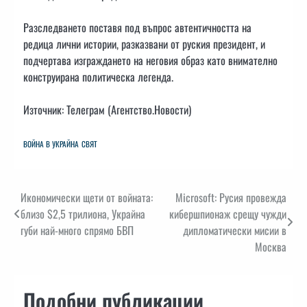
Разследването поставя под въпрос автентичността на
редица лични истории, разказвани от руския президент, и
подчертава изграждането на неговия образ като внимателно
конструирана политическа легенда.
Източник: Телеграм (Агентство.Новости)
ВОЙНА В УКРАЙНА
СВЯТ
Навигация
Икономически щети от войната:
Microsoft: Русия провежда
близо $2,5 трилиона, Украйна
кибершпионаж срещу чужди
губи най-много спрямо БВП
дипломатически мисии в
Москва
Подобни публикации