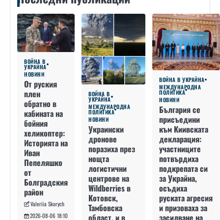
ВОЙНА В
УКРАЙНА
НОВИНИ
ВОЙНА В УКРАЙНА
От руския
МЕЖДУНАРОДНА
плен
ПОЛИТИКА
ВОЙНА В
УКРАЙНА
НОВИНИ
обратно в
МЕЖДУНАРОДНА
България се
кабината на
ПОЛИТИКА
присъедини
НОВИНИ
бойния
към Киивската
Украински
хеликоптер:
декларация:
дронове
Историята на
участниците
поразиха през
Иван
потвърдиха
нощта
Пепеляшко
подкрепата си
логистични
от
за Украйна,
центрове на
Болградския
осъдиха
Wildberries в
район
руската агресия
Котовск,
Valeriia Skorych
и призоваха за
Тамбовска
засилване на
област, и в
2026-08-06 18:10