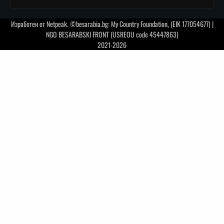
Изработен от
Netpeak
. ©besarabia.bg: My Country Foundation, (EIK 177054677) |
NGO BESARABSKI FRONT (USREOU code 45447863)
2021-2026