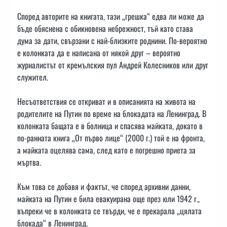
Според авторите на книгата, тази „грешка“ едва ли може да
бъде обяснена с обикновена небрежност, тъй като става
дума за дати, свързани с най-близките роднини. По-вероятно
е колонката да е написана от някой друг – вероятно
журналистът от кремълския пул Андрей Колесников или друг
служител.
Несъответствия се откриват и в описанията на живота на
родителите на Путин по време на блокадата на Ленинград. В
колонката бащата е в болница и спасява майката, докато в
по-ранната книга „От първо лице“ (2000 г.) той е на фронта,
а майката оцелява сама, след като е погрешно приета за
мъртва.
Към това се добавя и фактът, че според архивни данни,
майката на Путин е била евакуирана още през юли 1942 г.,
въпреки че в колонката се твърди, че е прекарала „цялата
блокада“ в Ленинград.