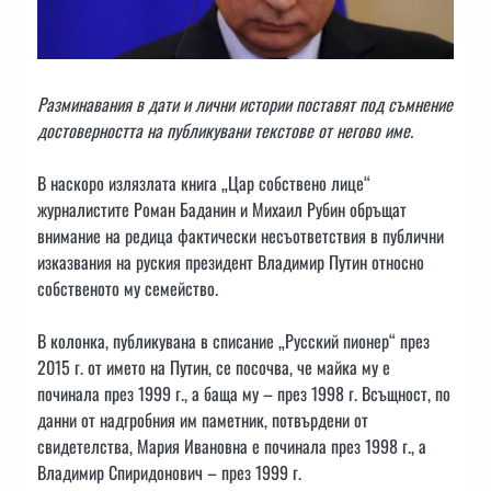
Разминавания в дати и лични истории поставят под съмнение
достоверността на публикувани текстове от негово име.
В наскоро излязлата книга „Цар собствено лице“
журналистите Роман Баданин и Михаил Рубин обръщат
внимание на редица фактически несъответствия в публични
изказвания на руския президент Владимир Путин относно
собственото му семейство.
В колонка, публикувана в списание „Русский пионер“ през
2015 г. от името на Путин, се посочва, че майка му е
починала през 1999 г., а баща му – през 1998 г. Всъщност, по
данни от надгробния им паметник, потвърдени от
свидетелства, Мария Ивановна е починала през 1998 г., а
Владимир Спиридонович – през 1999 г.