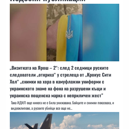
„Визитката на Ярош – 2“: след 2 седмици руските
следователи „откриха“ у стрелеца от „Крокус Сити
Хол“ „снимки на хора в камуфлажни униформи с
украинското знаме на фона на разрушени къщи и
украинска пощенска марка с неприличен жест”
Така ИДИЛ още никога не е била унижавана. Бойците и снимки показваха, и
видеоклипове, а руските убийци все още не…