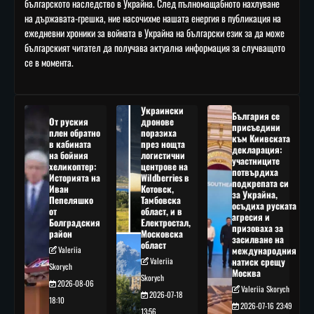
българското наследство в Украйна. След пълномащабното нахлуване
на държавата-грешка, ние насочихме нашата енергия в публикация на
ежедневни хроники за войната в Украйна на български език за да може
българският читател да получава актуална информация за случващото
се в момента.
Украински
България се
От руския
дронове
присъедини
плен обратно
поразиха
към Киивската
в кабината
през нощта
декларация:
на бойния
логистични
участниците
хеликоптер:
центрове на
потвърдиха
Историята на
Wildberries в
подкрепата си
Иван
Котовск,
за Украйна,
Пепеляшко
Тамбовска
осъдиха руската
от
област, и в
агресия и
Болградския
Електростал,
призоваха за
район
Московска
засилване на
област
Valeriia
международния
Valeriia
натиск срещу
Skorych
Москва
Skorych
2026-08-06
Valeriia Skorych
2026-07-18
18:10
2026-07-16 23:49
13:56