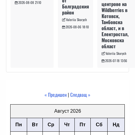
от
2026-08-08 21:10
центрове на
Болградския
Wildberries в
район
Котовск,
Valeriia Skorych
Тамбовска
област, и в
2026-08-06 18:10
Електростал,
Московска
област
Valeriia Skorych
2026-07-18 13:56
« Предишен
|
Следващ »
Август 2026
Пн
Вт
Ср
Чт
Пт
Сб
Нд