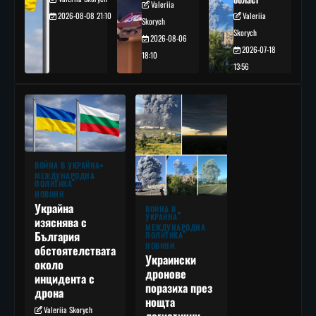
Valeriia
2026-08-08 21:10
Valeriia
Skorych
Skorych
2026-08-06
2026-07-18
18:10
13:56
ВОЙНА В УКРАЙНА
МЕЖДУНАРОДНА
ПОЛИТИКА
НОВИНИ
Украйна
ВОЙНА В
УКРАЙНА
изяснява с
МЕЖДУНАРОДНА
България
ПОЛИТИКА
НОВИНИ
обстоятелствата
Украински
около
дронове
инцидента с
поразиха през
дрона
нощта
Valeriia Skorych