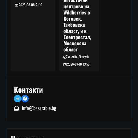
логистични
2026-08-08 21:10
центрове на
Wildberries в
Котовск,
Тамбовска
област, и в
Електростал,
Московска
област
Valeriia Skorych
2026-07-18 13:56
Контакти
Telegram
Facebook
info@besarabia.bg