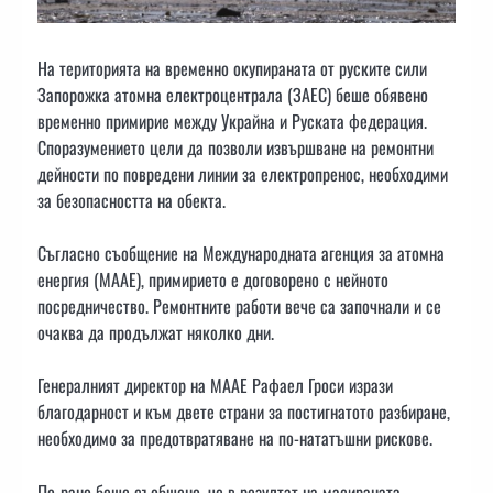
На територията на временно окупираната от руските сили
Запорожка атомна електроцентрала (ЗАЕС) беше обявено
временно примирие между Украйна и Руската федерация.
Споразумението цели да позволи извършване на ремонтни
дейности по повредени линии за електропренос, необходими
за безопасността на обекта.
Съгласно съобщение на Международната агенция за атомна
енергия (МААЕ), примирието е договорено с нейното
посредничество. Ремонтните работи вече са започнали и се
очаква да продължат няколко дни.
Генералният директор на МААЕ Рафаел Гроси изрази
благодарност и към двете страни за постигнатото разбиране,
необходимо за предотвратяване на по-нататъшни рискове.
По-рано беше съобщено, че в резултат на масираната