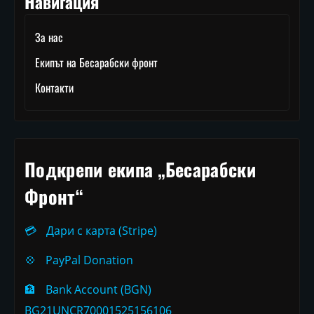
Навигация
За нас
Екипът на Бесарабски фронт
Контакти
Подкрепи екипа „Бесарабски
Фронт“
💳
Дари с карта (Stripe)
💠
PayPal Donation
🏦
Bank Account (BGN)
BG21UNCR70001525156106