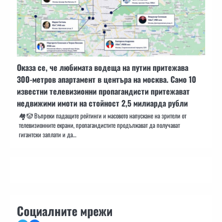
Оказа се, че любимата водеща на путин притежава
300-метров апартамент в центъра на москва. Само 10
известни телевизионни пропагандисти притежават
недвижими имоти на стойност 2,5 милиарда рубли
🏘🤡 Въпреки падащите рейтинги и масовото напускане на зрители от
телевизионните екрани, пропагандистите продължават да получават
гигантски заплати и да…
Социалните мрежи