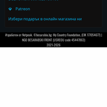
💎
Patreon
Избери подарък в онлайн магазина ни
Изработен от
Netpeak
. ©besarabia.bg: My Country Foundation, (EIK 177054677) |
NGO BESARABSKI FRONT (USREOU code 45447863)
2021-2026