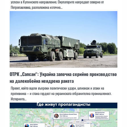
успехи в Купянското направление. Окупаторите напредват северно от
Петропавловка, разположена източно…
ОТРК „Сапсан“: Украйна започна серийно производство
на далекобойна неядрена ракета
Проект, който оцеля въпреки политически удари, шпионаж и атаки на
противника – и стана гордост на украинската отбранителна промишленост.
Историята…