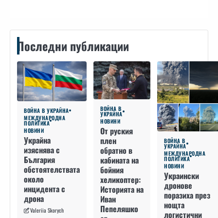
Последни публикации
ВОЙНА В
ВОЙНА В УКРАЙНА
УКРАЙНА
МЕЖДУНАРОДНА
НОВИНИ
ПОЛИТИКА
От руския
НОВИНИ
Украйна
плен
ВОЙНА В
УКРАЙНА
изяснява с
обратно в
МЕЖДУНАРОДНА
България
кабината на
ПОЛИТИКА
НОВИНИ
обстоятелствата
бойния
Украински
около
хеликоптер:
дронове
инцидента с
Историята на
поразиха през
дрона
Иван
нощта
Пепеляшко
Valeriia Skorych
логистични