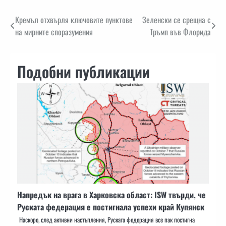
Навигация
Кремъл отхвърля ключовите пунктове
Зеленски се срещна с
на мирните споразумения
Тръмп във Флорида
Подобни публикации
Напредък на врага в Харковска област: ISW твърди, че
Руската федерация е постигнала успехи край Купянск
Наскоро, след активни настъпления, Руската федерация все пак постигна