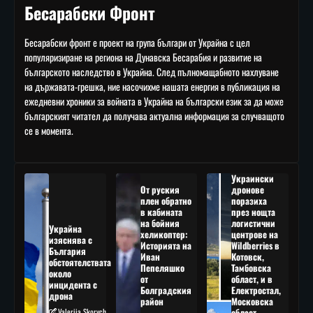
Бесарабски Фронт
Бесарабски фронт е проект на група българи от Украйна с цел
популяризиране на региона на Дунавска Бесарабия и развитие на
българското наследство в Украйна. След пълномащабното нахлуване
на държавата-грешка, ние насочихме нашата енергия в публикация на
ежедневни хроники за войната в Украйна на български език за да може
българският читател да получава актуална информация за случващото
се в момента.
Украински
От руския
дронове
плен обратно
поразиха
в кабината
през нощта
на бойния
логистични
Украйна
хеликоптер:
центрове на
изяснява с
Историята на
Wildberries в
България
Иван
Котовск,
обстоятелствата
Пепеляшко
Тамбовска
около
от
област, и в
инцидента с
Болградския
Електростал,
дрона
район
Московска
Valeriia Skorych
област