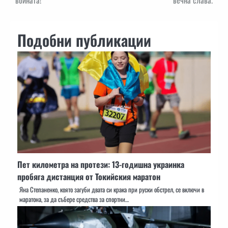
Подобни публикации
Пет километра на протези: 13-годишна украинка
пробяга дистанция от Токийския маратон
Яна Степаненко, която загуби двата си крака при руски обстрел, се включи в
маратона, за да събере средства за спортни…