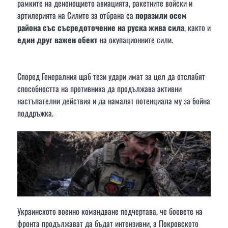
рамките на денонощието авиацията, ракетните войски и
артилерията на Силите за отбрана са
поразили осем
района със съсредоточение на руска жива сила
, както и
един друг важен обект
на окупационните сили.
Според Генералния щаб тези удари имат за цел да отслабят
способността на противника да продължава активни
настъпателни действия и да намалят потенциала му за бойна
поддръжка.
Украинското военно командване подчертава, че боевете на
фронта продължават да бъдат интензивни, а Покровското