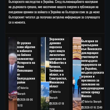
българското наследство в Украйна. След пълномащабното нахлуване
на държавата-грешка, ние насочихме нашата енергия в публикация на
ежедневни хроники за войната в Украйна на български език за да може
българският читател да получава актуална информация за случващото
се в момента.
Украински
България се
От руския
дронове
присъедини
плен обратно
поразиха
към Киивската
в кабината
през нощта
декларация:
на бойния
логистични
участниците
хеликоптер:
центрове на
потвърдиха
Историята на
Wildberries в
подкрепата си
Иван
Котовск,
за Украйна,
Пепеляшко
Тамбовска
осъдиха руската
от
област, и в
агресия и
Болградския
Електростал,
призоваха за
район
Московска
засилване на
област
Valeriia
международния
Valeriia
натиск срещу
Skorych
Москва
Skorych
2026-08-06
Valeriia Skorych
2026-07-18
18:10
2026-07-16 23:49
13:56