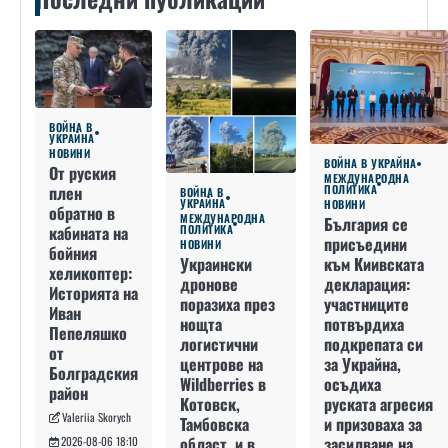
ВОЙНА В
УКРАЙНА
НОВИНИ
ВОЙНА В УКРАЙНА
От руския
МЕЖДУНАРОДНА
плен
ПОЛИТИКА
ВОЙНА В
УКРАЙНА
НОВИНИ
обратно в
МЕЖДУНАРОДНА
България се
кабината на
ПОЛИТИКА
присъедини
НОВИНИ
бойния
към Киивската
Украински
хеликоптер:
декларация:
дронове
Историята на
участниците
поразиха през
Иван
потвърдиха
нощта
Пепеляшко
подкрепата си
логистични
от
за Украйна,
центрове на
Болградския
осъдиха
Wildberries в
район
руската агресия
Котовск,
Valeriia Skorych
и призоваха за
Тамбовска
засилване на
област, и в
2026-08-06 18:10