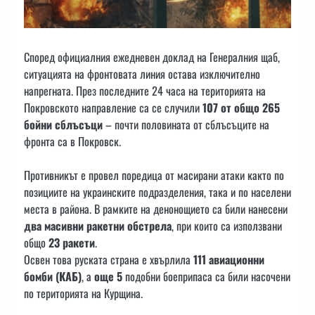
Според официалния ежедневен доклад на Генералния щаб,
ситуацията на фронтовата линия остава изключително
напрегната. През последните 24 часа на територията на
Покровското направление са се случили
107 от общо 265
бойни сблъсъци
– почти половината от сблъсъците на
фронта са в Покровск.
Противникът е провел поредица от масирани атаки както по
позициите на украинските подразделения, така и по населени
места в района. В рамките на денонощието са били нанесени
два масивни ракетни обстрела
, при които са използвани
общо
23 ракети
.
Освен това руската страна е хвърлила
111 авиационни
бомби (КАБ)
, а
още 5
подобни боеприпаса са били насочени
по територията на Курщина.