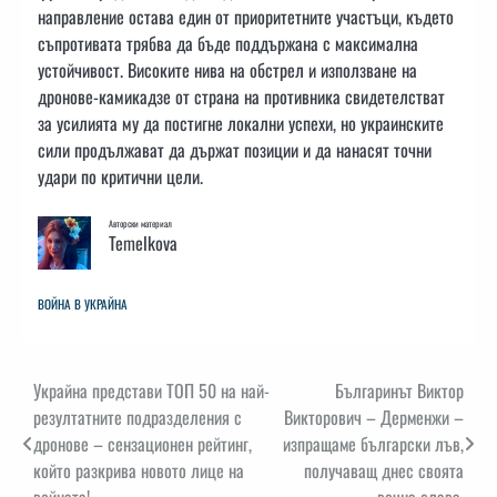
направление остава един от приоритетните участъци, където
съпротивата трябва да бъде поддържана с максимална
устойчивост. Високите нива на обстрел и използване на
дронове-камикадзе от страна на противника свидетелстват
за усилията му да постигне локални успехи, но украинските
сили продължават да държат позиции и да нанасят точни
удари по критични цели.
Авторски материал
Temelkova
ВОЙНА В УКРАЙНА
Навигация
Украйна представи ТОП 50 на най-
Българинът Виктор
резултатните подразделения с
Викторович – Дерменжи –
дронове – сензационен рейтинг,
изпращаме български лъв,
който разкрива новото лице на
получаващ днес своята
войната!
вечна слава.