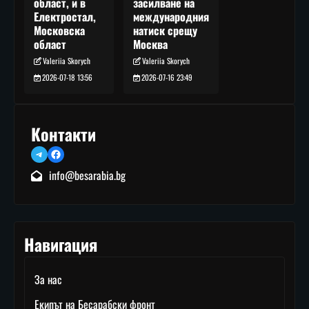
засилване на
област, и в
международния
Електростал,
натиск срещу
Московска
Москва
област
Valeriia Skorych
Valeriia Skorych
2026-07-16 23:49
2026-07-18 13:56
Контакти
Telegram
Facebook
info@besarabia.bg
Навигация
За нас
Екипът на Бесарабски фронт