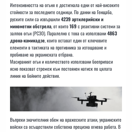
Интензивността на огъня е достигнала едни от най-високите
стойности за последните седмици. По данни на Генщаба,
руските сили са извършили
4239 артилерийски и
минометни обстрела
, от които
169
с реактивни системи за
залпов огън (РСЗО). Паралелно с това са използвани
4863
дрона-камикадзе
, които остават един от ключовите
елементи в тактиката на противника за изтощаване и
пробиване на украинската отбрана.
Масираният огън и количеството използвани боеприпаси
ясно показват стремеж към постоянен натиск по цялата
линия на бойните действия.
Въпреки значителния обем на вражеските атаки, украинските
войски са осъществили собствена прецизна огнева работа. В