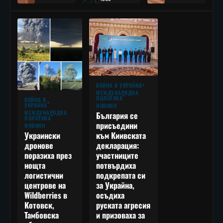
ВОЙНА В УКРАЙНА
МЕЖДУНАРОДНА
ПОЛИТИКА
ВОЙНА В
УКРАЙНА
НОВИНИ
МЕЖДУНАРОДНА
България се
ПОЛИТИКА
присъедини
НОВИНИ
към Киивската
Украински
декларация:
дронове
участниците
поразиха през
потвърдиха
нощта
подкрепата си
логистични
за Украйна,
центрове на
осъдиха
Wildberries в
руската агресия
Котовск,
и призоваха за
Тамбовска