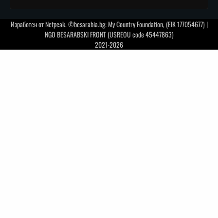
Изработен от
Netpeak
. ©besarabia.bg: My Country Foundation, (EIK 177054677) |
NGO BESARABSKI FRONT (USREOU code 45447863)
2021-2026