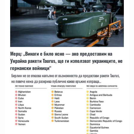
Мерц: „Винаги е било ясно — ако предоставим на
Украйна ракети Taurus, ще ги използват украинците, не
германски войници“
Берлин не се отказва напълно от възможността да предостави ракети Taurus,
но повече няма да разкрива публично какво оръжие изпраща…