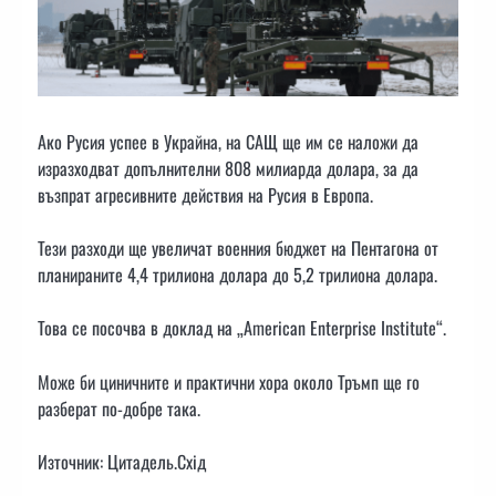
Ако Русия успее в Украйна, на САЩ ще им се наложи да
изразходват допълнителни 808 милиарда долара, за да
възпрат агресивните действия на Русия в Европа.
Тези разходи ще увеличат военния бюджет на Пентагона от
планираните 4,4 трилиона долара до 5,2 трилиона долара.
Това се посочва в доклад на „American Enterprise Institute“.
Може би циничните и практични хора около Тръмп ще го
разберат по-добре така.
Източник: Цитадель.Схід