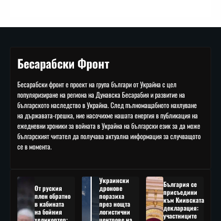
Бесарабски Фронт
Бесарабски фронт е проект на група българи от Украйна с цел
популяризиране на региона на Дунавска Бесарабия и развитие на
българското наследство в Украйна. След пълномащабното нахлуване
на държавата-грешка, ние насочихме нашата енергия в публикация на
ежедневни хроники за войната в Украйна на български език за да може
българският читател да получава актуална информация за случващото
се в момента.
Украински
България се
От руския
дронове
присъедини
плен обратно
поразиха
към Киивската
в кабината
през нощта
декларация:
на бойния
логистични
участниците
хеликоптер:
центрове на