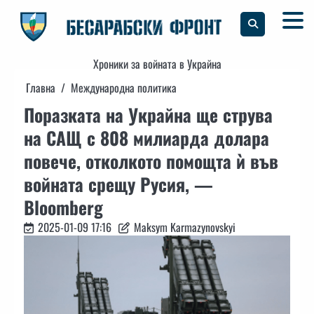
Skip
to
content
Хроники за войната в Украйна
Главна
Международна политика
Поразката на Украйна ще струва
на САЩ с 808 милиарда долара
повече, отколкото помощта ѝ във
войната срещу Русия, —
Bloomberg
2025-01-09 17:16
Maksym Karmazynovskyi