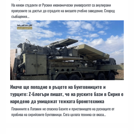
На някои студенти от Руския икономически университет са анулирани
пропуските за достъп до сградите на висшето учебно заведение. Според
съобщения…
Иначе ще попадне в ръцете на бунтовниците и
турците: Z-блогъри пишат, че на руските бази в Сирия е
наредено да унищожат тежката бронетехника
Планините в Латакия не спасиха базите и пристанището на руснаците от
пробива на сирийските бунтовници. Сега цялата техника се оказа…