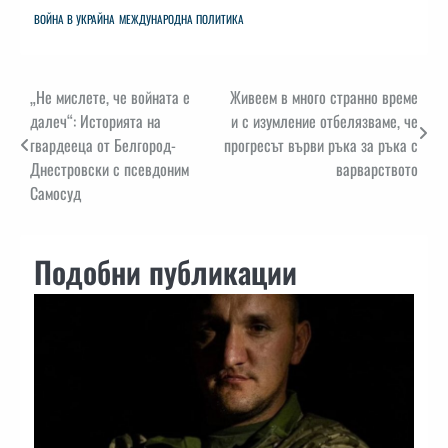
ВОЙНА В УКРАЙНА
МЕЖДУНАРОДНА ПОЛИТИКА
Навигация
„Не мислете, че войната е
Живеем в много странно време
далеч“: Историята на
и с изумление отбелязваме, че
гвардееца от Белгород-
прогресът върви ръка за ръка с
Днестровски с псевдоним
варварството
Самосуд
Подобни публикации