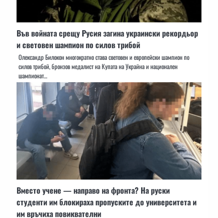
Във войната срещу Русия загина украински рекордьор
и световен шампион по силов трибой
Олександр Билокон многократно става световен и европейски шампион по
силов трибой, бронзов медалист на Купата на Украйна и национален
шампионат…
Вместо учене — направо на фронта? На руски
студенти им блокираха пропуските до университета и
им връчиха повиквателни