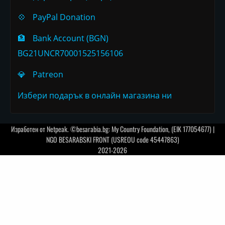
💠
PayPal Donation
🏦
Bank Account (BGN)
BG21UNCR70001525156106
💎
Patreon
Избери подарък в онлайн магазина ни
Изработен от
Netpeak
. ©besarabia.bg: My Country Foundation, (EIK 177054677) |
NGO BESARABSKI FRONT (USREOU code 45447863)
2021-2026