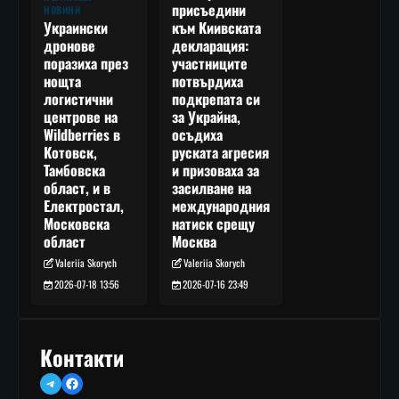
присъедини
НОВИНИ
към Киивската
Украински
декларация:
дронове
участниците
поразиха през
потвърдиха
нощта
подкрепата си
логистични
за Украйна,
центрове на
осъдиха
Wildberries в
руската агресия
Котовск,
и призоваха за
Тамбовска
засилване на
област, и в
международния
Електростал,
натиск срещу
Московска
Москва
област
Valeriia Skorych
Valeriia Skorych
2026-07-16 23:49
2026-07-18 13:56
Контакти
Telegram
Facebook