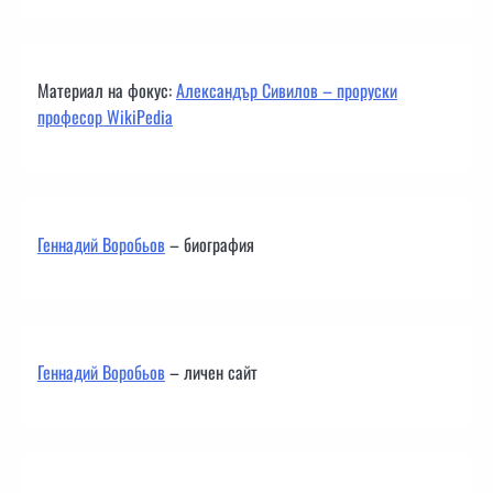
Материал на фокус:
Александър Сивилов – проруски
професор WikiPedia
Геннадий Воробьов
– биография
Геннадий Воробьов
– личен сайт