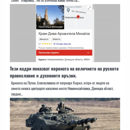
266М “Ковровец”. Не се уточнява какво точно са…
Тези кадри показват короната на величието на руското
православие и духовните връзки.
Армията на Путин, благословена от патриарх Кирил, изтри от лицето на
земята някога цветущото населено място Новомихайловка, Донецка област,
заедно…