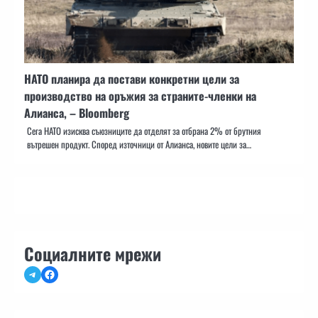
НАТО планира да постави конкретни цели за
производство на оръжия за страните-членки на
Алианса, – Bloomberg
Сега НАТО изисква съюзниците да отделят за отбрана 2% от брутния
вътрешен продукт. Според източници от Алианса, новите цели за…
Социалните мрежи
Telegram
Facebook