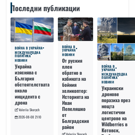
Последни публикации
ВОЙНА В
ВОЙНА В УКРАЙНА
УКРАЙНА
МЕЖДУНАРОДНА
НОВИНИ
ПОЛИТИКА
От руския
НОВИНИ
Украйна
плен
ВОЙНА В
УКРАЙНА
изяснява с
обратно в
МЕЖДУНАРОДНА
България
кабината на
ПОЛИТИКА
НОВИНИ
обстоятелствата
бойния
Украински
около
хеликоптер:
дронове
инцидента с
Историята на
поразиха през
дрона
Иван
нощта
Пепеляшко
Valeriia Skorych
логистични
от
2026-08-08 21:10
центрове на
Болградския
Wildberries в
район
Котовск,
Valeriia Skorych