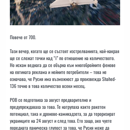
Повече от 700.
Тази вечер, когато ще се състоят изстрелванията, най-накрая
ще се сложат точки над “i” по отношение на количеството.
Но искам веднага да се обърна към многобройните фенове
на евтината реклама и нейните потребители – това не
означава, че Русия има възможност да произвежда Shahed-
136 точно в това количество всеки месец.
РОВ се подготвиха за август предварително и
предупреждаваха за това. Те натрупаха както ракетен
потенциал, така и дронове-камикадзета, за да тероризират
украинците на 24 август и след това. Ето защо, ако чуете
поредната паническа глупост за това, че Русия може да