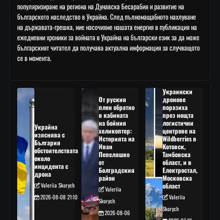
популяризиране на региона на Дунавска Бесарабия и развитие на
българското наследство в Украйна. След пълномащабното нахлуване
на държавата-грешка, ние насочихме нашата енергия в публикация на
ежедневни хроники за войната в Украйна на български език за да може
българският читател да получава актуална информация за случващото
се в момента.
Украински
От руския
дронове
плен обратно
поразиха
в кабината
през нощта
на бойния
логистични
Украйна
хеликоптер:
центрове на
изяснява с
Историята на
Wildberries в
България
Иван
Котовск,
обстоятелствата
Пепеляшко
Тамбовска
около
от
област, и в
инцидента с
Болградския
Електростал,
дрона
район
Московска
Valeriia Skorych
област
Valeriia
2026-08-08 21:10
Valeriia
Skorych
Skorych
2026-08-06