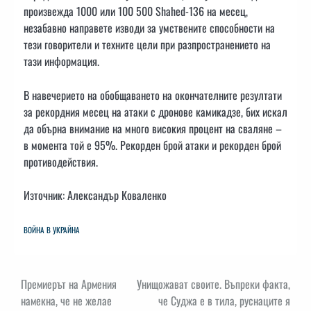
произвежда 1000 или 100 500 Shahed-136 на месец,
незабавно направете изводи за умствените способности на
тези говорители и техните цели при разпространението на
тази информация.
В навечерието на обобщаването на окончателните резултати
за рекордния месец на атаки с дронове камикадзе, бих искал
да обърна внимание на много високия процент на сваляне –
в момента той е 95%. Рекорден брой атаки и рекорден брой
противодействия.
Източник: Александър Коваленко
ВОЙНА В УКРАЙНА
Навигация
Премиерът на Армения
Унищожават своите. Въпреки факта,
намекна, че не желае
че Суджа е в тила, руснаците я