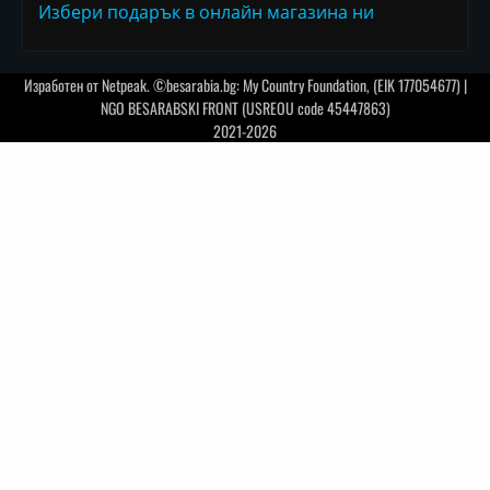
Избери подарък в онлайн магазина ни
Изработен от
Netpeak
. ©besarabia.bg: My Country Foundation, (EIK 177054677) |
NGO BESARABSKI FRONT (USREOU code 45447863)
2021-2026