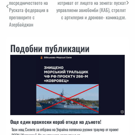
посредничеството на
изтриват от лицето на земята: пускат
Руската федерация в
управляеми авиобомби (КАБ), стрелят
преговорите с
с артилерия и дронове- камикадзе.
Азербайджан
Подобни публикации
Още един вражески кораб отиде на дъното!
Тази нощ Силите за отбрана на Украйна потопиха руския траулер от проект