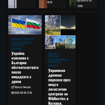
2026-07-18
18:10
13:56
ВОЙНА В УКРАЙНА
МЕЖДУНАРОДНА
ПОЛИТИКА
НОВИНИ
Украйна
ВОЙНА В
УКРАЙНА
изяснява с
МЕЖДУНАРОДНА
България
ПОЛИТИКА
НОВИНИ
обстоятелствата
Украински
около
дронове
инцидента с
поразиха през
дрона
нощта
Valeriia Skorych
логистични
2026-08-08 21:10
центрове на
Wildberries в
Котовск,