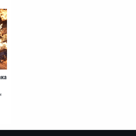
ака
и