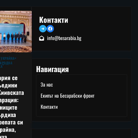
Контакти
Telegram
Facebook
info@besarabia.bg
 УКРАЙНА
АРОДНА
Навигация
КА
ария се
ъедини
За нас
Киивската
Екипът на Бесарабски фронт
арация:
тниците
Контакти
ърдиха
репата си
райна,
иха