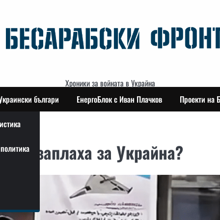
Хроники за войната в Украйна
Украински българи
ЕнергоБлок с Иван Плачков
Проекти на 
истика
Нова заплаха за Украйна?
политика