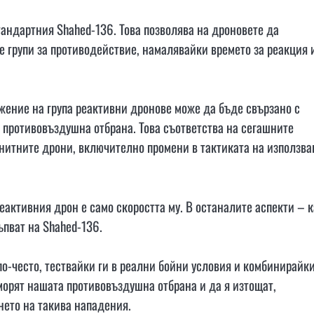
тандартния Shahed-136. Това позволява на дроновете да
е групи за противодействие, намалявайки времето за реакция 
ожение на група реактивни дронове може да бъде свързано с
 противовъздушна отбрана. Това съответства на сегашните
енитните дрони, включително промени в тактиката на използва
еактивния дрон е само скоростта му. В останалите аспекти – к
ъпват на Shahed-136.
по-често, тествайки ги в реални бойни условия и комбинирайки
морят нашата противовъздушна отбрана и да я изтощат,
нето на такива нападения.