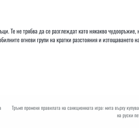
ци. Те не трябва да се разглеждат като някакво чудооръжие, 
обилните огневи групи на кратки разстояния и изтощаването н
а
Тръмп променя правилата на санкционната игра: мита върху купув
на руски п