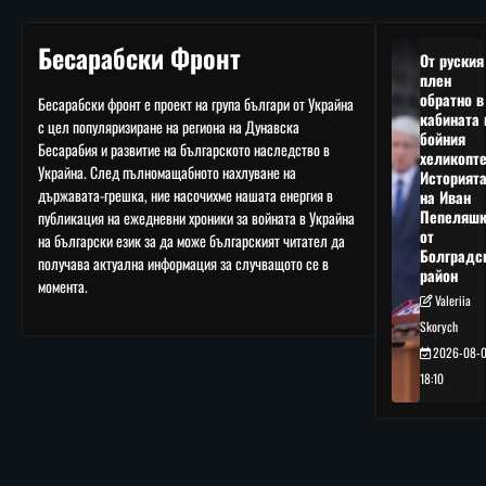
Бесарабски Фронт
От руския
плен
обратно в
Бесарабски фронт е проект на група българи от Украйна
кабината 
с цел популяризиране на региона на Дунавска
бойния
Бесарабия и развитие на българското наследство в
хеликопте
Украйна. След пълномащабното нахлуване на
Историят
държавата-грешка, ние насочихме нашата енергия в
на Иван
Пепеляшк
публикация на ежедневни хроники за войната в Украйна
от
на български език за да може българският читател да
Болградс
получава актуална информация за случващото се в
район
момента.
Valeriia
Skorych
2026-08-
18:10