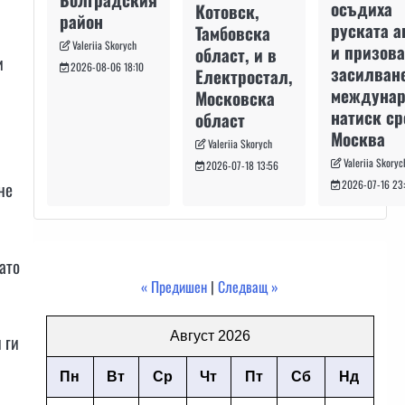
осъдиха
Котовск,
район
руската а
Тамбовска
Valeriia Skorych
и призова
област, и в
и
2026-08-06 18:10
засилван
Електростал,
междуна
Московска
натиск с
област
Москва
Valeriia Skorych
Valeriia Skoryc
2026-07-18 13:56
не
2026-07-16 23
ато
« Предишен
|
Следващ »
Август 2026
 ги
Пн
Вт
Ср
Чт
Пт
Сб
Нд