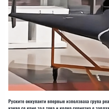
Руските оккупанти впервые използваха група реа
какво се крие зад това и колко сериозна е запла