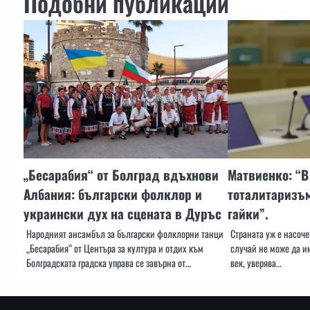
Подобни публикации
„Бесарабия“ от Болград вдъхнови
Матвиенко: “В
Албания: български фолклор и
тоталитаризъм
украински дух на сцената в Дуръс
гайки”.
Народният ансамбъл за български фолклорни танци
Страната уж е насоче
„Бесарабия“ от Центъра за култура и отдих към
случай не може да им
Болградската градска управа се завърна от…
век, уверява…