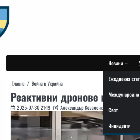
Skip
to
content
Новини
Ежедневна стат
Главна
Война в Украйна
Реактивни дронове на РОВ: 
Международна 
2025-07-30 21:19
Александър Коваленко
Свят
Инциденти