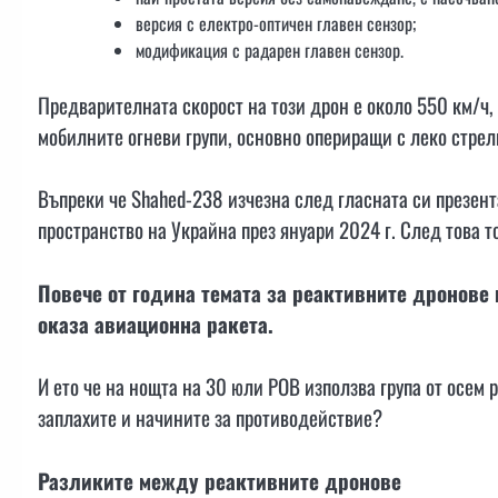
версия с електро-оптичен главен сензор;
модификация с радарен главен сензор.
Предварителната скорост на този дрон е около 550 км/ч,
мобилните огневи групи, основно опериращи с леко стре
Въпреки че Shahed-238 изчезна след гласната си презент
пространство на Украйна през януари 2024 г. След това т
Повече от година темата за реактивните дронове 
оказа авиационна ракета.
И ето че на нощта на 30 юли РОВ използва група от осем р
заплахите и начините за противодействие?
Разликите между реактивните дронове