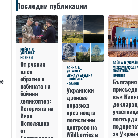
Последни публикации
ВОЙНА В
УКРАЙНА
НОВИНИ
От руския
ВОЙНА В УКРАЙ
МЕЖДУНАРОДН
ВОЙНА В
плен
ПОЛИТИКА
УКРАЙНА
НОВИНИ
МЕЖДУНАРОДНА
обратно в
ПОЛИТИКА
се
България
НОВИНИ
кабината на
присъеди
Украински
бойния
към Киив
дронове
хеликоптер:
декларац
поразиха
Историята на
участниц
през нощта
Иван
потвърди
логистични
Пепеляшко
подкрепа
центрове на
от
за Украйн
Wildberries в
Болградския