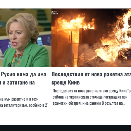
 Русия няма да има
Последствия от нова ракетна ат
 и затягане на
срещу Киив
Последствия от нова ракетна атака срещу КиивТр
района на украинската столица пострадаха при
на към развитие и в този
вражески обстрел, има ранени В резултат на…
а тоталитаризъм, особено в 21