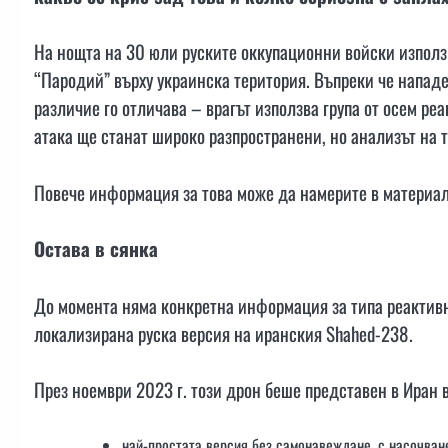
На нощта на 30 юли руските оккупационни войски използ
“Пародий” върху украинска територия. Въпреки че напад
различие го отличава – врагът използва група от осем ре
атака ще станат широко разпространени, но анализът на т
Повече информация за това може да намерите в материа
Остава в сянка
До момента няма конкретна информация за типа реактивн
локализирана руска версия на иранския Shahed-238.
През ноември 2023 г. този дрон беше представен в Иран
най-простата версия без самонавеждане, с насочван