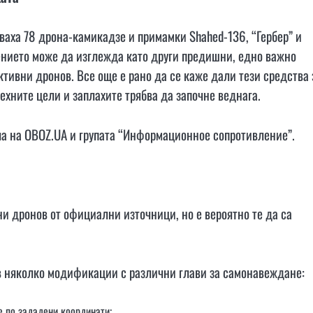
ваха 78 дрона-камикадзе и примамки Shahed-136, “Гербер” и
ението може да изглежда като други предишни, едно важно
активни дронов. Все още е рано да се каже дали тези средства 
ехните цели и заплахите трябва да започне веднага.
ла на OBOZ.UA и групата “Информационное сопротивление”.
и дронов от официални източници, но е вероятно те да са
 в няколко модификации с различни глави за самонавеждане:
е по зададени координати;