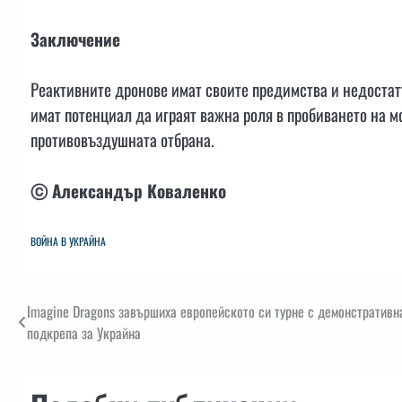
Заключение
Реактивните дронове имат своите предимства и недостатъ
имат потенциал да играят важна роля в пробиването на м
противовъздушната отбрана.
ⓒ Александър Коваленко
ВОЙНА В УКРАЙНА
Навигация
Imagine Dragons завършиха европейското си турне с демонстративн
подкрепа за Украйна