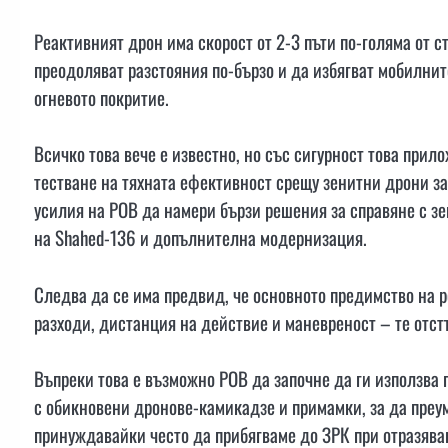
Реактивният дрон има скорост от 2-3 пъти по-голяма от с
преодоляват разстояния по-бързо и да избягват мобилнит
огневото покритие.
Всичко това вече е известно, но със сигурност това прил
тестване на тяхната ефективност срещу зенитни дрони за
усилия на РОВ да намери бързи решения за справяне с з
на Shahed-136 и допълнителна модернизация.
Следва да се има предвид, че основното предимство на р
разходи, дистанция на действие и маневреност – те отст
Въпреки това е възможно РОВ да започне да ги използва 
с обикновени дронове-камикадзе и примамки, за да преу
принуждавайки често да прибягваме до ЗРК при отразява