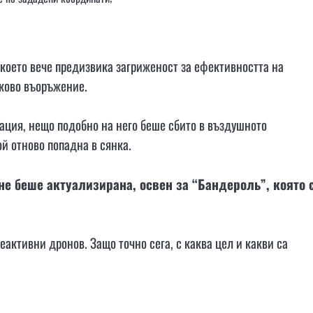
 което вече предизвика загриженост за ефективността на
лково въоръжение.
ация, нещо подобно на него беше сбито в въздушното
ой отново попадна в сянка.
не беше актуализирана, освен за “Бандероль”, която 
еактивни дронов. Защо точно сега, с каква цел и какви са