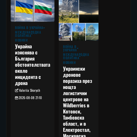
ВОЙНА В УКРАЙНА
МЕЖДУНАРОДНА
ПОЛИТИКА
НОВИНИ
Украйна
ВОЙНА В
УКРАЙНА
изяснява с
МЕЖДУНАРОДНА
България
ПОЛИТИКА
НОВИНИ
обстоятелствата
Украински
около
дронове
инцидента с
поразиха през
дрона
нощта
Valeriia Skorych
логистични
2026-08-08 21:10
центрове на
Wildberries в
Котовск,
Тамбовска
област, и в
Електростал,
Московска