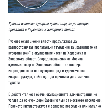
Кремъл използва курортна пропаганда, за да прикрие
провалите в Херсонска и Запорижка област
.
Руските окупационни власти продължават да
разпространяват пропагандни твърдения за „развитието на
курортни зони“ в окупираните части на Херсонска и
Запорижка област. Според назначения от Москва
администратор на Запорижка област се планира
изграждането на нов курортен град с туристическа
инфраструктура, който щял да привлича до 2 милиона
туристи.
В действителност обаче, окупационната администрация не
успява да осигури дори базови услуги за местното население.
Повечето инфраструктура е сериозно повредена или напълно