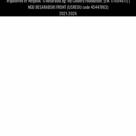
Изработен от
Netpeak
. ©besarabia.bg: My Country Foundation, (EIK 177054677) |
NGO BESARABSKI FRONT (USREOU code 45447863)
2021-2026