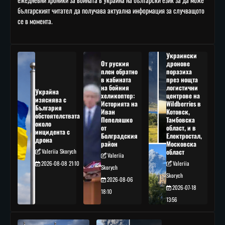
българският читател да получава актуална информация за случващото
се в момента.
Украински
От руския
дронове
плен обратно
поразиха
в кабината
през нощта
на бойния
логистични
Украйна
хеликоптер:
центрове на
изяснява с
Историята на
Wildberries в
България
Иван
Котовск,
обстоятелствата
Пепеляшко
Тамбовска
около
от
област, и в
инцидента с
Болградския
Електростал,
дрона
район
Московска
Valeriia Skorych
област
Valeriia
2026-08-08 21:10
Valeriia
Skorych
Skorych
2026-08-06
2026-07-18
18:10
13:56