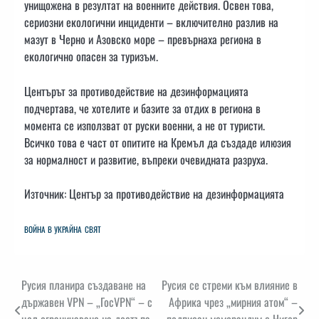
унищожена в резултат на военните действия. Освен това,
сериозни екологични инциденти – включително разлив на
мазут в Черно и Азовско море – превърнаха региона в
екологично опасен за туризъм.
Центърът за противодействие на дезинформацията
подчертава, че хотелите и базите за отдих в региона в
момента се използват от руски военни, а не от туристи.
Всичко това е част от опитите на Кремъл да създаде илюзия
за нормалност и развитие, въпреки очевидната разруха.
Източник: Център за противодействие на дезинформацията
ВОЙНА В УКРАЙНА
СВЯТ
Навигация
Русия планира създаване на
Русия се стреми към влияние в
държавен VPN – „ГосVPN“ – с
Африка чрез „мирния атом“ –
цел ограничаване на достъпа
подписан меморандум с Нигер