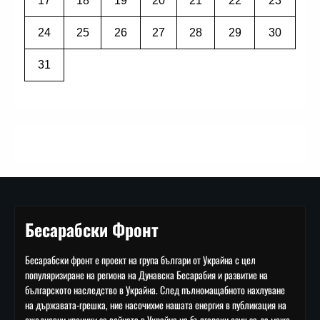
17
18
19
20
21
22
23
24
25
26
27
28
29
30
31
Бесарабски Фронт
Бесарабски фронт е проект на група българи от Украйна с цел
популяризиране на региона на Дунавска Бесарабия и развитие на
българското наследство в Украйна. След пълномащабното нахлуване
на държавата-грешка, ние насочихме нашата енергия в публикация на
ежедневни хроники за войната в Украйна на български език за да може