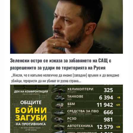
Зеленски остро се изказа за забавянето на САЩ с
разрешенито за удари по територията на Русия
„Мисля, че е напълно нелогично да имаме [западни] оръжия и да виждаме
убийци, терористи да ни убиват от руска страна.…