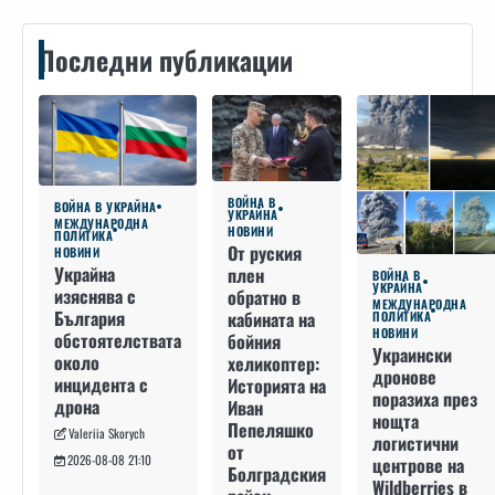
Последни публикации
ВОЙНА В
ВОЙНА В УКРАЙНА
УКРАЙНА
МЕЖДУНАРОДНА
НОВИНИ
ПОЛИТИКА
От руския
НОВИНИ
Украйна
плен
ВОЙНА В
УКРАЙНА
изяснява с
обратно в
МЕЖДУНАРОДНА
България
кабината на
ПОЛИТИКА
НОВИНИ
обстоятелствата
бойния
Украински
около
хеликоптер:
дронове
инцидента с
Историята на
поразиха през
дрона
Иван
нощта
Пепеляшко
Valeriia Skorych
логистични
от
2026-08-08 21:10
центрове на
Болградския
Wildberries в