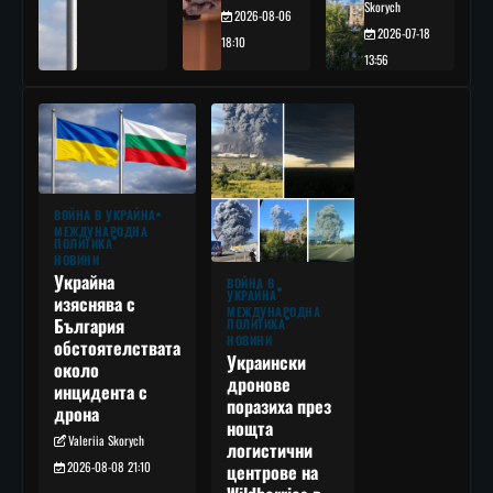
Skorych
2026-08-06
2026-07-18
18:10
13:56
ВОЙНА В УКРАЙНА
МЕЖДУНАРОДНА
ПОЛИТИКА
НОВИНИ
Украйна
ВОЙНА В
УКРАЙНА
изяснява с
МЕЖДУНАРОДНА
България
ПОЛИТИКА
НОВИНИ
обстоятелствата
Украински
около
дронове
инцидента с
поразиха през
дрона
нощта
Valeriia Skorych
логистични
2026-08-08 21:10
центрове на