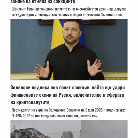
замяна на отмяна на санкциите
Шамхани: Иран ще унищожи запасите си от високообогатен уран и ще допусне
международни инспекции, ако санкциите бъдат премахнати Съветникът на…
Зеленски подписа нов пакет санкции, който ще удари
финансовите схеми на Русия, включително в сферата
на криптовалутите
Президентът на Украйна Володимир Зеленски на 6 юли 2025 г. подписа указ
№465/2025 за нов специален пакет санкции, насочен към…