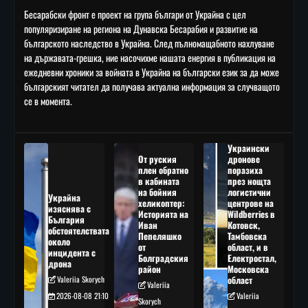
Бесарабски фронт е проект на група българи от Украйна с цел
популяризиране на региона на Дунавска Бесарабия и развитие на
българското наследство в Украйна. След пълномащабното нахлуване
на държавата-грешка, ние насочихме нашата енергия в публикация на
ежедневни хроники за войната в Украйна на български език за да може
българският читател да получава актуална информация за случващото
се в момента.
Украински
От руския
дронове
плен обратно
поразиха
в кабината
през нощта
на бойния
логистични
Украйна
хеликоптер:
центрове на
изяснява с
Историята на
Wildberries в
България
Иван
Котовск,
обстоятелствата
Пепеляшко
Тамбовска
около
от
област, и в
инцидента с
Болградския
Електростал,
дрона
район
Московска
Valeriia Skorych
област
Valeriia
2026-08-08 21:10
Valeriia
Skorych