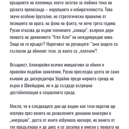
връщането на пленници, което загатва за любима тема на
руската пропаганда – корупцията и избирателността. Това
звучи особено брутално, но стратегически правилно от
позицията на врага, на фона на факта, че вече трета година
Русия отказва да върне пленените „азовци“, въпреки дори
появата на движението “Free Azov” на международно ниво.
Защо не ги връщат? Наративът на руснаците: “ами защото са
съгласни да обменят тези, за които са „платили”!
Всъщност, блокирайки всички инициативи за обмен и
правейки подобни заявления, Русия преследва целта не само
външно да дискредитира Украйна преди мирната среща на
върха в Швейцария, но и да създаде вътрешна
дестабилизация в социалната среда.
Мисля, че в следващите дни ще видим как този наратив ще
изплува през вонята на развалените домашни консерви в
„миграция“, доста от които избухнаха наскоро, но вонята от
тях продължава и до днес и се засилва в унисон с появата на