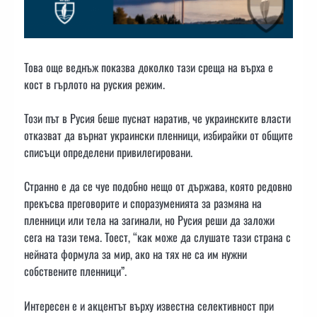
Това още веднъж показва доколко тази среща на върха е
кост в гърлото на руския режим.
Този път в Русия беше пуснат наратив, че украинските власти
отказват да върнат украински пленници, избирайки от общите
списъци определени привилегировани.
Странно е да се чуе подобно нещо от държава, която редовно
прекъсва преговорите и споразуменията за размяна на
пленници или тела на загинали, но Русия реши да заложи
сега на тази тема. Тоест, “как може да слушате тази страна с
нейната формула за мир, ако на тях не са им нужни
собствените пленници”.
Интересен е и акцентът върху известна селективност при