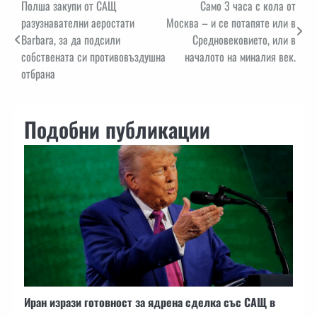
Навигация
Полша закупи от САЩ
Само 3 часа с кола от
разузнавателни аеростати
Москва – и се потапяте или в
Barbara, за да подсили
Средновековието, или в
собствената си противовъздушна
началото на миналия век.
отбрана
Подобни публикации
Иран изрази готовност за ядрена сделка със САЩ в