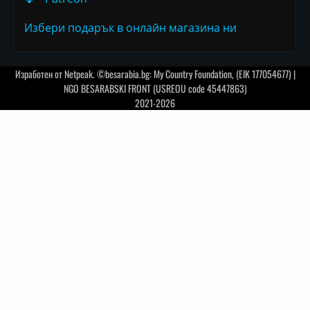
Избери подарък в онлайн магазина ни
Изработен от
Netpeak
. ©besarabia.bg: My Country Foundation, (EIK 177054677) |
NGO BESARABSKI FRONT (USREOU code 45447863)
2021-2026