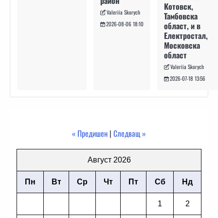
район
Котовск,
Valeriia Skorych
Тамбовска
област, и в
2026-08-06 18:10
Електростал,
Московска
област
Valeriia Skorych
2026-07-18 13:56
« Предишен
|
Следващ »
Август 2026
Пн
Вт
Ср
Чт
Пт
Сб
Нд
1
2