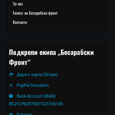
За нас
Екипът на Бесарабски фронт
Контакти
Подкрепи екипа „Бесарабски
Фронт“
💳
Дари с карта (Stripe)
💠
PayPal Donation
🏦
Bank Account (BGN)
BG21UNCR70001525156106
💎
Patreon