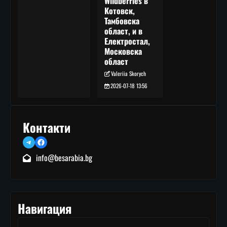
Wildberries в
Котовск,
Тамбовска
област, и в
Електростал,
Московска
област
Valeriia Skorych
2026-07-18 13:56
Контакти
Telegram
Facebook
info@besarabia.bg
Навигация