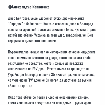
ⓒАлександър Коваленко
Днес Белгород беше ударен от руски дрон-примамка
“Пародия” с бойна част. Както е известно, днес в Белгород
пристигна дрон, който атакува жилищен блок. Руската страна
незабавно обвини Украйна за този удар, твърдейки, че Киев
тероризира цивилното население.
Първоначално имаше малко информация относно инцидента,
освен снимки от мястото на удара, които показваха слабо
разрушително средство, което можеше да подскаже
използването на FPV дрон. Разстоянието от границата на
Украйна до Белгород е около 35 километра, което означава,
че украински FPV дрон не би могъл да достигне до руския
областен център.
След това обаче се появи видео от охранителни камери,
което ясно показа средството за нападение – руска дрон-