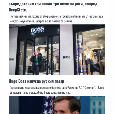
съсредоточил там около три пехотни роти, според
DeepState.
По този начин заплахата от обкръжение за групата войници на 31-ва бригада
между Лозуватске и Прогрес беше повече от реална.…
Hugo Boss напусна руския пазар
Германската модна къща продаде бизнеса си в Русия на AД “Стокман”. . Едно
от условията на продажбата беше запазването на…