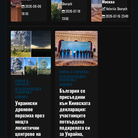
Москва
Skorych
2026-08-06
Valeriia Skorych
2026-07-18
18:10
2026-07-16 23:49
13:56
ВОЙНА В УКРАЙНА
МЕЖДУНАРОДНА
ПОЛИТИКА
ВОЙНА В
УКРАЙНА
НОВИНИ
МЕЖДУНАРОДНА
България се
ПОЛИТИКА
присъедини
НОВИНИ
към Киивската
Украински
декларация:
дронове
участниците
поразиха през
потвърдиха
нощта
подкрепата си
логистични
за Украйна,
центрове на