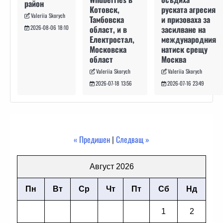
район
руската агресия
Котовск,
Valeriia Skorych
и призоваха за
Тамбовска
засилване на
област, и в
2026-08-06 18:10
международния
Електростал,
натиск срещу
Московска
Москва
област
Valeriia Skorych
Valeriia Skorych
2026-07-16 23:49
2026-07-18 13:56
« Предишен
|
Следващ »
Август 2026
Пн
Вт
Ср
Чт
Пт
Сб
Нд
1
2