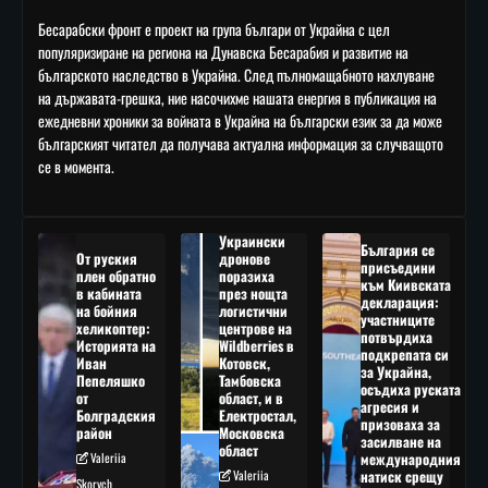
Бесарабски фронт е проект на група българи от Украйна с цел
популяризиране на региона на Дунавска Бесарабия и развитие на
българското наследство в Украйна. След пълномащабното нахлуване
на държавата-грешка, ние насочихме нашата енергия в публикация на
ежедневни хроники за войната в Украйна на български език за да може
българският читател да получава актуална информация за случващото
се в момента.
Украински
България се
От руския
дронове
присъедини
плен обратно
поразиха
към Киивската
в кабината
през нощта
декларация:
на бойния
логистични
участниците
хеликоптер:
центрове на
потвърдиха
Историята на
Wildberries в
подкрепата си
Иван
Котовск,
за Украйна,
Пепеляшко
Тамбовска
осъдиха руската
от
област, и в
агресия и
Болградския
Електростал,
призоваха за
район
Московска
засилване на
област
Valeriia
международния
Valeriia
натиск срещу
Skorych