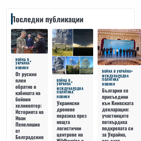
Последни публикации
ВОЙНА В
УКРАЙНА
НОВИНИ
ВОЙНА В УКРАЙНА
От руския
МЕЖДУНАРОДНА
плен
ПОЛИТИКА
ВОЙНА В
УКРАЙНА
НОВИНИ
обратно в
МЕЖДУНАРОДНА
България се
кабината на
ПОЛИТИКА
присъедини
НОВИНИ
бойния
към Киивската
Украински
хеликоптер:
декларация:
дронове
Историята на
участниците
поразиха през
Иван
потвърдиха
нощта
Пепеляшко
подкрепата си
логистични
от
за Украйна,
центрове на
Болградския
осъдиха
Wildberries в