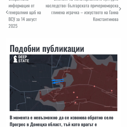
Навигация
информация от
наследство: българската причерноморска
генералния щаб на
глинена играчка – изкуството на Ганна
ВСУ за 14 август
Константинова
2025
Подобни публикации
В момента е невъзможно да се извоюва обратно село
Прогрес в Донецка област, тъй като врагът е