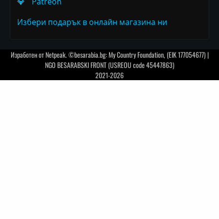
💎
Patreon
Избери подарък в онлайн магазина ни
Изработен от
Netpeak
. ©besarabia.bg: My Country Foundation, (EIK 177054677) |
NGO BESARABSKI FRONT (USREOU code 45447863)
2021-2026