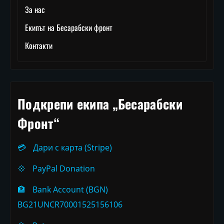
За нас
Екипът на Бесарабски фронт
Контакти
Подкрепи екипа „Бесарабски
Фронт“
💳
Дари с карта (Stripe)
💠
PayPal Donation
🏦
Bank Account (BGN)
BG21UNCR70001525156106