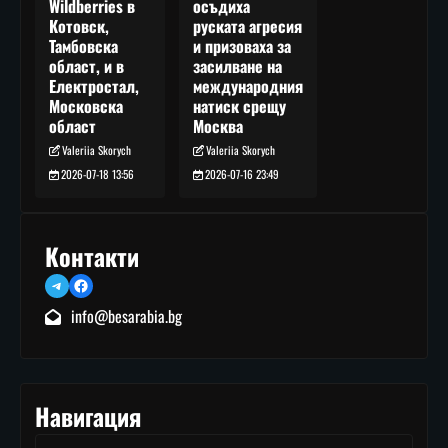
осъдиха
Wildberries в
руската агресия
Котовск,
и призоваха за
Тамбовска
засилване на
област, и в
международния
Електростал,
натиск срещу
Московска
Москва
област
Valeriia Skorych
Valeriia Skorych
2026-07-16 23:49
2026-07-18 13:56
Контакти
Telegram
Facebook
info@besarabia.bg
Навигация