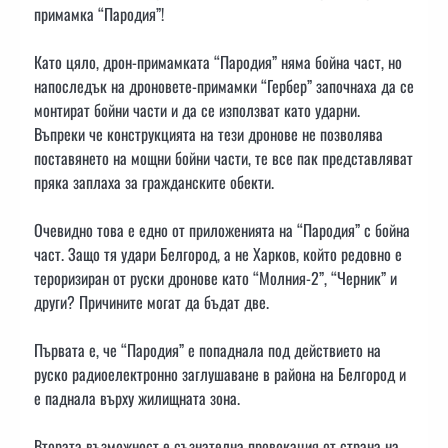
примамка “Пародия”!
Като цяло, дрон-примамката “Пародия” няма бойна част, но
напоследък на дроновете-примамки “Гербер” започнаха да се
монтират бойни части и да се използват като ударни.
Въпреки че конструкцията на тези дронове не позволява
поставянето на мощни бойни части, те все пак представляват
пряка заплаха за гражданските обекти.
Очевидно това е едно от приложенията на “Пародия” с бойна
част. Защо тя удари Белгород, а не Харков, който редовно е
тероризиран от руски дронове като “Молния-2”, “Черник” и
други? Причините могат да бъдат две.
Първата е, че “Пародия” е попаднала под действието на
руско радиоелектронно заглушаване в района на Белгород и
е паднала върху жилищната зона.
Втората възможност е съзнателна провокация от страна на