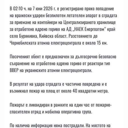
В 02:10 ч. на 7 юни 2026 г. е регистрирано пряко попадение
на вражески ударен безпилотен летателен апарат в сградата
за приемане на контейнери на Централизираното хранилище
за отработено ядрено гориво на АД „НАЕК Енергоатом“ край
село Бурякивка, Кийвска област. Разстоянието до
Чорнобилската атомна електроцентрала е около 15 км.
Посоченият обект е предназначен за дългосрочно безопасно
съхранение на отработено ядрено гориво от реактори тип
ВВЕР на украинските атомни електроцентрали.
В резултат на удара сградата е частично повредена и е
възникнал пожар на площ от около 40 квадратни метра.
Пожарът е ликвидиран в рамките на един час от пожарно-
спасителен отряд и мобилна оперативна група.
По налична информация няма пострадали. На мястото на