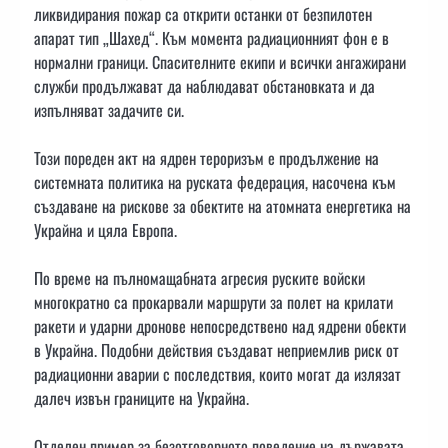
ликвидирания пожар са открити останки от безпилотен
апарат тип „Шахед“. Към момента радиационният фон е в
нормални граници. Спасителните екипи и всички ангажирани
служби продължават да наблюдават обстановката и да
изпълняват задачите си.
Този пореден акт на ядрен тероризъм е продължение на
системната политика на руската федерация, насочена към
създаване на рискове за обектите на атомната енергетика на
Украйна и цяла Европа.
По време на пълномащабната агресия руските войски
многократно са прокарвали маршрути за полет на крилати
ракети и ударни дронове непосредствено над ядрени обекти
в Украйна. Подобни действия създават неприемлив риск от
радиационни аварии с последствия, които могат да излязат
далеч извън границите на Украйна.
Отделен пример за безотговорното поведение на държавата