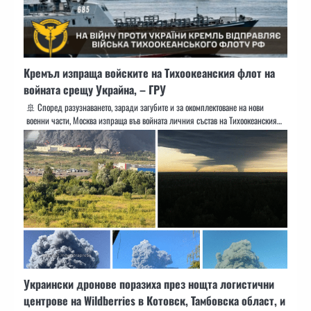
Кремъл изпраща войските на Тихоокеанския флот на
войната срещу Украйна, – ГРУ
🚢 Според разузнаването, заради загубите и за окомплектоване на нови
военни части, Москва изпраща във войната личния състав на Тихоокеанския…
Украински дронове поразиха през нощта логистични
центрове на Wildberries в Котовск, Тамбовска област, и