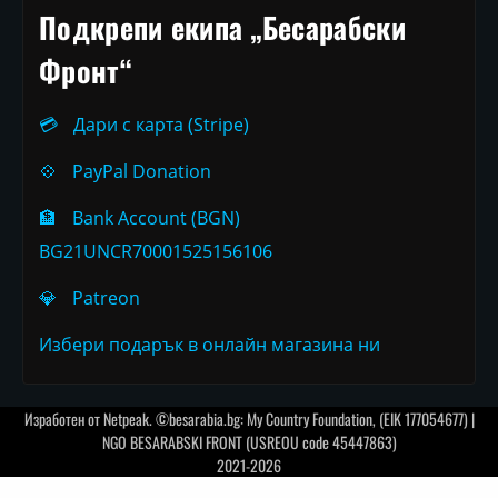
Подкрепи екипа „Бесарабски
Фронт“
💳
Дари с карта (Stripe)
💠
PayPal Donation
🏦
Bank Account (BGN)
BG21UNCR70001525156106
💎
Patreon
Избери подарък в онлайн магазина ни
Изработен от
Netpeak
. ©besarabia.bg: My Country Foundation, (EIK 177054677) |
NGO BESARABSKI FRONT (USREOU code 45447863)
2021-2026