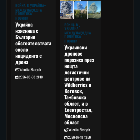
ВОЙНА В УКРАЙНА
МЕЖДУНАРОДНА
ПОЛИТИКА
НОВИНИ
Украйна
ВОЙНА В
УКРАЙНА
изяснява с
МЕЖДУНАРОДНА
България
ПОЛИТИКА
НОВИНИ
обстоятелствата
Украински
около
дронове
инцидента с
поразиха през
дрона
нощта
Valeriia Skorych
логистични
2026-08-08 21:10
центрове на
Wildberries в
Котовск,
Тамбовска
област, и в
Електростал,
Московска
област
Valeriia Skorych
2026-07-18 13:56