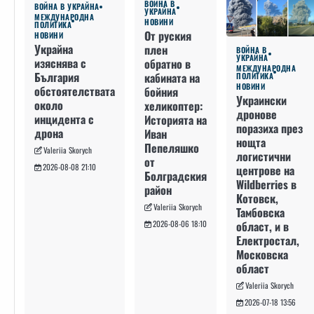
ВОЙНА В
ВОЙНА В УКРАЙНА
УКРАЙНА
МЕЖДУНАРОДНА
НОВИНИ
ПОЛИТИКА
От руския
НОВИНИ
Украйна
плен
ВОЙНА В
УКРАЙНА
изяснява с
обратно в
МЕЖДУНАРОДНА
България
кабината на
ПОЛИТИКА
НОВИНИ
обстоятелствата
бойния
Украински
около
хеликоптер:
дронове
инцидента с
Историята на
поразиха през
дрона
Иван
нощта
Пепеляшко
Valeriia Skorych
логистични
от
2026-08-08 21:10
центрове на
Болградския
Wildberries в
район
Котовск,
Valeriia Skorych
Тамбовска
област, и в
2026-08-06 18:10
Електростал,
Московска
област
Valeriia Skorych
2026-07-18 13:56