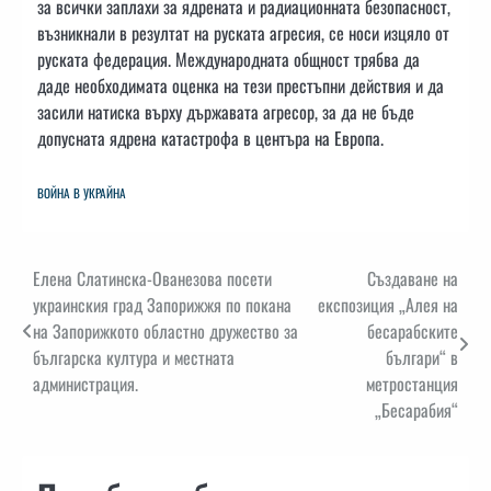
за всички заплахи за ядрената и радиационната безопасност,
възникнали в резултат на руската агресия, се носи изцяло от
руската федерация. Международната общност трябва да
даде необходимата оценка на тези престъпни действия и да
засили натиска върху държавата агресор, за да не бъде
допусната ядрена катастрофа в центъра на Европа.
ВОЙНА В УКРАЙНА
Навигация
Елена Слатинска-Ованезова посети
Създаване на
украинския град Запорижжя по покана
експозиция „Алея на
на Запорижкото областно дружество за
бесарабските
българска култура и местната
българи“ в
администрация.
метростанция
„Бесарабия“