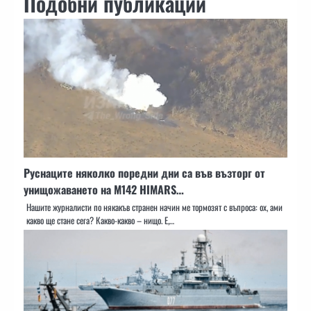
Подобни публикации
Руснаците няколко поредни дни са във възторг от
унищожаването на M142 HIMARS…
Нашите журналисти по някакъв странен начин ме тормозят с въпроса: ох, ами
какво ще стане сега? Какво-какво – нищо. Е,…