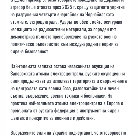
агресор беше атаката през 2025 г. срещу защитното укритие
на разрушения четвърти енергоблок на Чорнобилската
атомна електроцентрала. Ударът по обект, който осигурява
изолацията на радиоактивни материали, за пореден път
демонстрира пълното пренебрежение на руското военно-
политическо ръководство към международните норми за
ядрена безопасност.
Най-голямата заплаха остава незаконната окупация на
Запорожката атомна електроцентрала. руските окупационни
сили продължават да използват територията и съоръженията
на централата като военна база, разполагайки там личен
състав, въоръжение, военна техника и боеприпаси. На
практика най-голямата атомна електроцентрала в Европа е
превърната от руската федерация в инструмент за ядрен
шантаж и прикритие за военните ѝ действия.
Въоръжените сили на Украйна подчертават, че отговорността