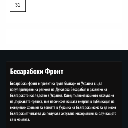
31
Бесарабски Фронт
Бесарабски фронт е проект на група българи от Украйна с цел
популяризиране на региона на Дунавска Бесарабия и развитие на
българското наследство в Украйна. След пълномащабното нахлуване
на държавата-грешка, ние насочихме нашата енергия в публикация на
ежедневни хроники за войната в Украйна на български език за да може
българският читател да получава актуална информация за случващото
се в момента.