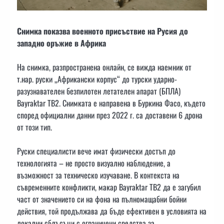
Снимка показва военното присъствие на Русия до
западно оръжие в Африка
На снимка, разпространена онлайн, се вижда наемник от
т.нар. руски „Африкански корпус“ до турски ударно-
разузнавателен безпилотен летателен апарат (БПЛА)
Bayraktar TB2. Снимката е направена в Буркина Фасо, където
според официални данни през 2022 г. са доставени 6 дрона
от този тип.
Руски специалисти вече имат физически достъп до
технологията – не просто визуално наблюдение, а
възможност за техническо изучаване. В контекста на
съвременните конфликти, макар Bayraktar TB2 да е загубил
част от значението си на фона на пълномащабни бойни
действия, той продължава да бъде ефективен в условията на
локални сблъсъци с ограничени средства за