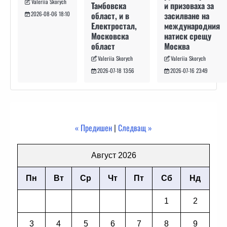
Valeriia Skorych
и призоваха за
Тамбовска
засилване на
област, и в
2026-08-06 18:10
международния
Електростал,
натиск срещу
Московска
Москва
област
Valeriia Skorych
Valeriia Skorych
2026-07-16 23:49
2026-07-18 13:56
« Предишен
|
Следващ »
Август 2026
Пн
Вт
Ср
Чт
Пт
Сб
Нд
1
2
3
4
5
6
7
8
9