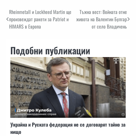
Навигация
Rheinmetall и Lockheed Martin ще
Тъжна вест: Войната отне
произвеждат ракети за Patriot и
живота на Валентин Булгар
HIMARS в Европа
от село Владичень
Подобни публикации
Украйна и Руската федерация не се договарят тайно за
нищо