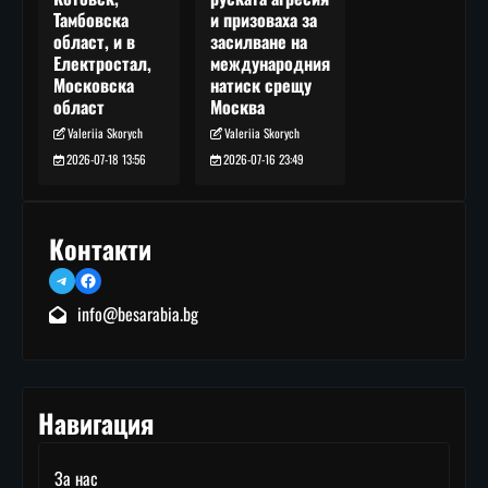
и призоваха за
Тамбовска
засилване на
област, и в
международния
Електростал,
натиск срещу
Московска
Москва
област
Valeriia Skorych
Valeriia Skorych
2026-07-16 23:49
2026-07-18 13:56
Контакти
Telegram
Facebook
info@besarabia.bg
Навигация
За нас