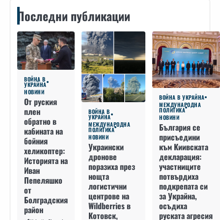
Последни публикации
ВОЙНА В
УКРАЙНА
НОВИНИ
ВОЙНА В УКРАЙНА
От руския
МЕЖДУНАРОДНА
плен
ПОЛИТИКА
ВОЙНА В
УКРАЙНА
НОВИНИ
обратно в
МЕЖДУНАРОДНА
България се
кабината на
ПОЛИТИКА
присъедини
НОВИНИ
бойния
към Киивската
Украински
хеликоптер:
декларация:
дронове
Историята на
участниците
поразиха през
Иван
потвърдиха
нощта
Пепеляшко
подкрепата си
логистични
от
за Украйна,
центрове на
Болградския
осъдиха
Wildberries в
район
руската агресия
Котовск,