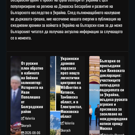
популяризиране на региона на Дунавска Бесарабия и развитие на
българското наследство в Украйна. След пълномащабното нахлуване
на държавата-грешка, ние насочихме нашата енергия в публикация на
ежедневни хроники за войната в Украйна на български език за да може
българският читател да получава актуална информация за случващото
се в момента.
Украински
България се
От руския
дронове
присъедини
плен обратно
поразиха
към Киивската
в кабината
през нощта
декларация:
на бойния
логистични
участниците
хеликоптер:
центрове на
потвърдиха
Историята на
Wildberries в
подкрепата си
Иван
Котовск,
за Украйна,
Пепеляшко
Тамбовска
осъдиха руската
от
област, и в
агресия и
Болградския
Електростал,
призоваха за
район
Московска
засилване на
област
Valeriia
международния
Valeriia
натиск срещу
Skorych
Москва
Skorych
2026-08-06
Valeriia Skorych