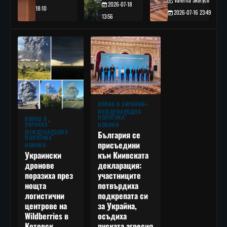
2026-07-18
18:10
2026-07-16 23:49
13:56
ВОЙНА В УКРАЙНА
МЕЖДУНАРОДНА
ПОЛИТИКА
ВОЙНА В
УКРАЙНА
НОВИНИ
МЕЖДУНАРОДНА
България се
ПОЛИТИКА
присъедини
НОВИНИ
към Киивската
Украински
декларация:
дронове
участниците
поразиха през
потвърдиха
нощта
подкрепата си
логистични
за Украйна,
центрове на
осъдиха
Wildberries в
руската агресия
Котовск,