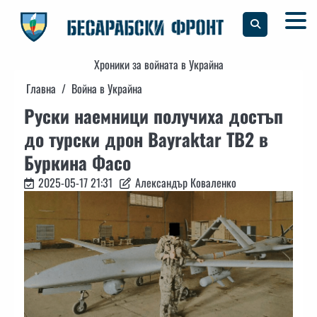
Skip
to
content
Хроники за войната в Украйна
Главна
Война в Украйна
Руски наемници получиха достъп
до турски дрон Bayraktar TB2 в
Буркина Фасо
2025-05-17 21:31
Александър Коваленко