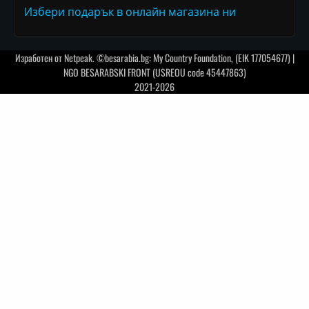
Избери подарък в онлайн магазина ни
Изработен от
Netpeak
. ©besarabia.bg: My Country Foundation, (EIK 177054677) |
NGO BESARABSKI FRONT (USREOU code 45447863)
2021-2026