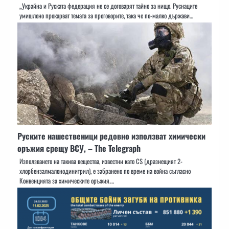
„Украйна и Руската федерация не се договарят тайно за нищо. Руснаците
умишлено прокарват темата за преговорите, така че по-малко държави…
Руските нашественици редовно използват химически
оръжия срещу ВСУ, – The Telegraph
Използването на такива вещества, известни като CS (дразнещият 2-
хлорбензалмалонодинитрил), е забранено по време на война съгласно
Конвенцията за химическите оръжия.…