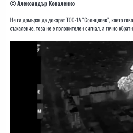
ⓒ Александър Коваленко
Не ги домързя да докарат ТОС-1А “Солнцепек”, което гово
съжаление, това не е положителен сигнал, а точно обратн