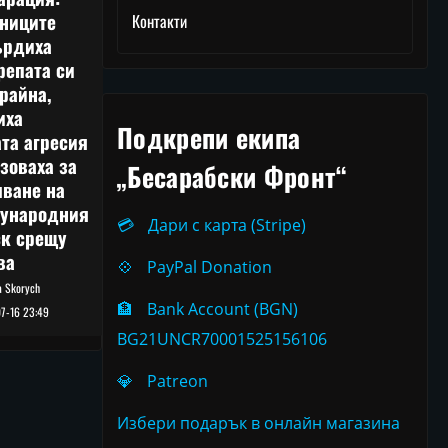
тниците
Контакти
ърдиха
репата си
райна,
иха
Подкрепи екипа
та агресия
зоваха за
„Бесарабски Фронт“
лване на
ународния
💳
Дари с карта (Stripe)
ск срещу
ва
💠
PayPal Donation
ia Skorych
🏦
Bank Account (BGN)
7-16 23:49
BG21UNCR70001525156106
💎
Patreon
Избери подарък в онлайн магазина