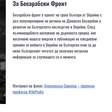
За Бесарабски Фронт
Бесарабски фронт е проект на група българи от Украйна с
цел популяризиране на региона на Дунавска Бесарабия и
развитие на българското наследство в Украйна. След
пълномащабното нахлуване на държавата-грешка, ние
насочихме нашата енергия в публикация на ежедневни
хроники за войната в Украйна на български език за да
може българският читател да получава актуална
информация за случващото се в момента.
Материал на фокус:
Александър Сивилов – проруски
професор WikiPedia