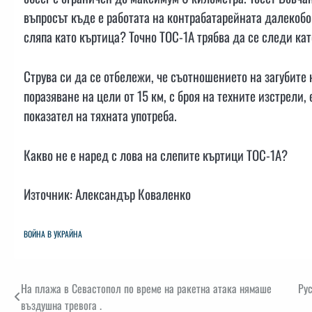
въпросът къде е работата на контрабатарейната далекоб
сляпа като къртица? Точно ТОС-1A трябва да се следи ка
Струва си да се отбележи, че съотношението на загубите 
поразяване на цели от 15 км, с броя на техните изстрели,
показател на тяхната употреба.
Какво не е наред с лова на слепите къртици ТОС-1A?
Източник: Александър Коваленко
ВОЙНА В УКРАЙНА
Навигация
На плажа в Севастопол по време на ракетна атака нямаше
Рус
въздушна тревога .