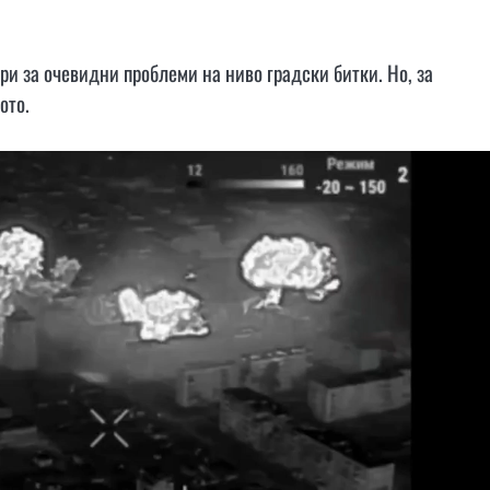
ри за очевидни проблеми на ниво градски битки. Но, за
ото.