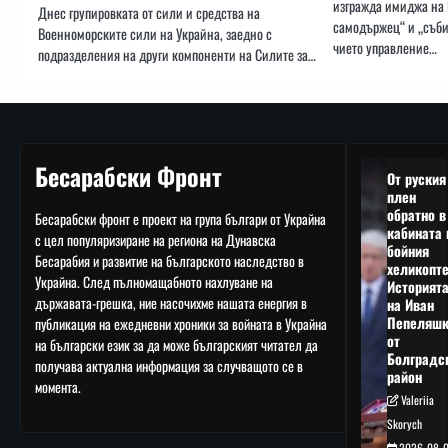
изгражда имиджа на 
Днес групировката от сили и средства на
самодържец“ и „съби
Военноморските сили на Украйна, заедно с
чието управление…
подразделения на други компоненти на Силите за…
Бесарабски Фронт
От руския
плен
обратно в
Бесарабски фронт е проект на група българи от Украйна
кабината 
с цел популяризиране на региона на Дунавска
бойния
Бесарабия и развитие на българското наследство в
хеликопте
Украйна. След пълномащабното нахлуване на
Историят
държавата-грешка, ние насочихме нашата енергия в
на Иван
Пепеляшк
публикация на ежедневни хроники за войната в Украйна
от
на български език за да може българският читател да
Болградс
получава актуална информация за случващото се в
район
момента.
Valeriia
Skorych
2026-08-