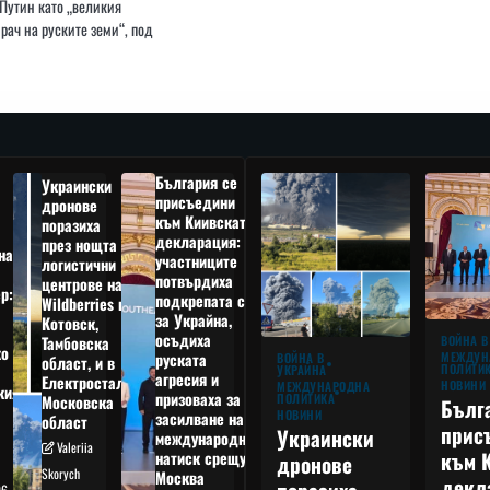
Путин като „великия
рач на руските земи“, под
България се
Украински
присъедини
дронове
към Киивската
поразиха
декларация:
през нощта
на
участниците
логистични
потвърдиха
центрове на
р:
подкрепата си
Wildberries в
а
за Украйна,
Котовск,
осъдиха
Тамбовска
ВОЙНА В
о
руската
МЕЖДУН
ВОЙНА В
област, и в
ПОЛИТИ
УКРАЙНА
агресия и
Електростал,
НОВИНИ
МЕЖДУНАРОДНА
кия
призоваха за
ПОЛИТИКА
Московска
Бълг
НОВИНИ
засилване на
област
прис
Украински
международния
Valeriia
към 
натиск срещу
дронове
Skorych
Москва
декл
06