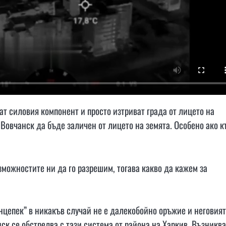
ат силовия компонент и просто изтриват града от лицето на
 Вовчанск да бъде заличен от лицето на земята. Особено ако 
можностите ни да го разрешим, тогава какво да кажем за
лнцепек” в никакъв случай не е далекобойно оръжие и неговият
ск се обстрелва с тази система от района на Харкив. Възниква