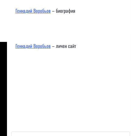
Геннадий Воробьов
– биография
Геннадий Воробьов
– личен сайт
Контакти