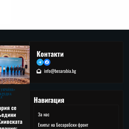
Контакти
Telegram
Facebook
info@besarabia.bg
 УКРАЙНА
АРОДНА
Навигация
КА
ария се
ъедини
За нас
Киивската
Екипът на Бесарабски фронт
арация: