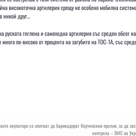
ойна високоточна артилерия срещу не особено мобилна систем
то никой друг…
на руската теглена и самоходна артилерия със среден обсег на
 е много по-високо от процента на загубите на ТОС-1A, със сред
ките окупатори се опитват да барикадират Керченския пролив, за да за
контрола – ВМС на Укр