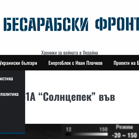
Хроники за войната в Украйна
Украински българи
ЕнергоБлок с Иван Плачков
Проекти на 
истика
т ТОС-1А “Солнцепек” във
политика