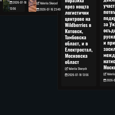
поразиха
2026-07-18
Valeriia Skorych
учас
през нощта
13:56
2026-07-16 23:49
потв
логистични
подк
центрове на
за Ук
Wildberries в
осъд
Котовск,
руска
Тамбовска
и при
област, и в
заси
Електростал,
межд
Московска
нати
област
Моск
Valeriia Skorych
Valeri
2026-07-18 13:56
2026-0