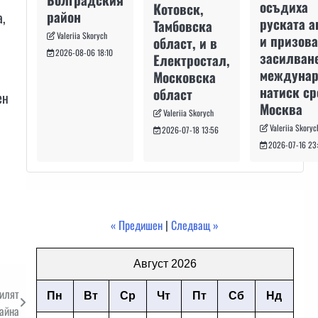
осъдиха
Котовск,
район
а,
руската а
Тамбовска
Valeriia Skorych
и призова
област, и в
2026-08-06 18:10
засилван
Електростал,
междуна
Московска
натиск с
област
ен
Москва
Valeriia Skorych
Valeriia Skoryc
2026-07-18 13:56
2026-07-16 23
« Предишен
|
Следващ »
Август 2026
силят
Пн
Вт
Ср
Чт
Пт
Сб
Нд
айна