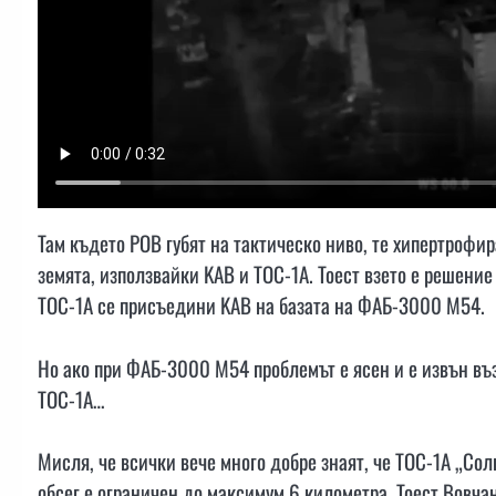
Там където РОВ губят на тактическо ниво, те хипертрофир
земята, използвайки KAB и ТОС-1A. Тоест взето е решение
ТОС-1A се присъедини KAB на базата на ФАБ-3000 M54.
Но ако при ФАБ-3000 M54 проблемът е ясен и е извън въз
ТОС-1A…
Мисля, че всички вече много добре знаят, че ТОС-1А „Со
обсег е ограничен до максимум 6 километра. Тоест Вовчан