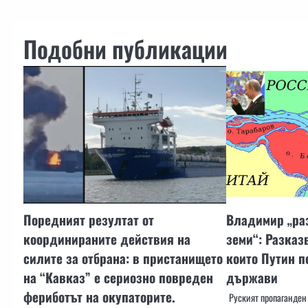
Подобни публикации
Поредният резултат от
Владимир „ра
координираните действия на
земи“: Разказ
силите за отбрана: в пристанището
които Путин п
на “Кавказ” е сериозно повреден
държави
фериботът на окупаторите.
Руският пропаганден