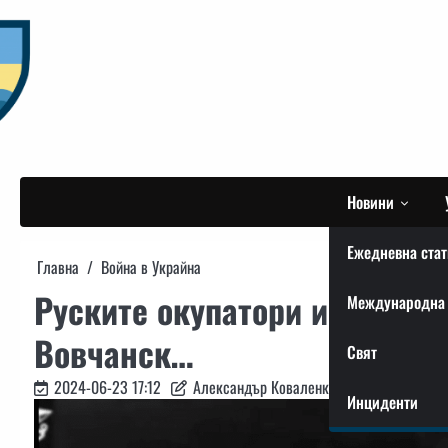
Skip
to
content
Новини
Ежедневна стат
Главна
Война в Украйна
Руските окупатори използва
Международна 
Вовчанск…
Свят
2024-06-23 17:12
Александър Коваленко
Инциденти