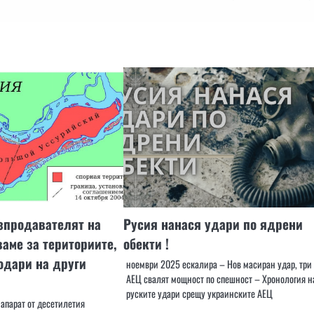
зпродавателят на
Русия нанася удари по ядрени
ваме за териториите,
обекти !
одари на други
ноември 2025 ескалира – Нов масиран удар, три
АЕЦ свалят мощност по спешност – Хронология н
руските удари срещу украинските АЕЦ
 апарат от десетилетия