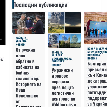
Последни публикации
ВОЙНА В
УКРАЙНА
НОВИНИ
От руския
ВОЙНА В УКРАЙ
МЕЖДУНАРОДН
ВОЙНА В
плен
ПОЛИТИКА
УКРАЙНА
към
НОВИНИ
МЕЖДУНАРОДНА
обратно в
ПОЛИТИКА
България
НОВИНИ
кабината на
присъеди
Украински
бойния
към Киив
дронове
хеликоптер:
декларац
поразиха
Историята на
участниц
през нощта
Иван
потвърди
логистични
Пепеляшко
подкрепа
центрове на
от
за Украйн
Wildberries в
Болградския