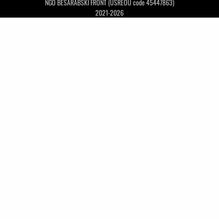
NGO BESARABSKI FRONT (USREOU code 45447863)
2021-2026