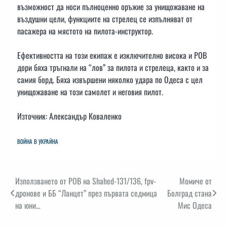
възможност да носи пълноценно оръжие за унищожаване на
въздушни цели, функциите на стрелец се изпълняват от
пасажера на мястото на пилота-инструктор.
Ефективността на този екипаж е изключително висока и РОВ
дори бяха тръгнали на “лов” за пилота и стрелеца, както и за
самия борд. Бяха извършени няколко удара по Одеса с цел
унищожаване на този самолет и неговия пилот.
Източник: Александър Коваленко
ВОЙНА В УКРАЙНА
Навигация
Използването от РОВ на Shahed-131/136, fpv-
Момиче от
дронове и ББ “Ланцет” през първата седмица
Болград стана
на юни…
Мис Одеса