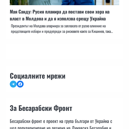
Мая Санду: Русия планира да постави свои хора на
власт в Молдова и да я използва срещу Украйна
Президентът на Молдова алармира за заплахата от руско влияние на
предстоящите избори и предупреди за рисковете както за Кишинев, така…
Социалните мрежи
Telegram
Facebook
За Бесарабски Фронт
Бесарабски фронт е проект на група българи от Украйна с
цел популяризиране на региона на Дунавска Бесарабия и