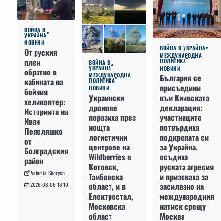
ВОЙНА В
УКРАЙНА
НОВИНИ
ВОЙНА В УКРАЙНА
От руския
МЕЖДУНАРОДНА
плен
ПОЛИТИКА
ВОЙНА В
УКРАЙНА
НОВИНИ
обратно в
МЕЖДУНАРОДНА
България се
кабината на
ПОЛИТИКА
присъедини
НОВИНИ
бойния
към Киивската
Украински
хеликоптер:
декларация:
дронове
Историята на
участниците
поразиха през
Иван
потвърдиха
нощта
Пепеляшко
подкрепата си
логистични
от
за Украйна,
центрове на
Болградския
осъдиха
Wildberries в
район
руската агресия
Котовск,
Valeriia Skorych
и призоваха за
Тамбовска
засилване на
област, и в
2026-08-06 18:10
международния
Електростал,
натиск срещу
Московска
Москва
област