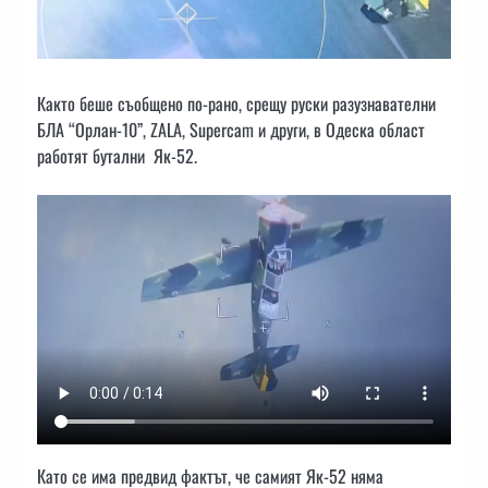
Както беше съобщено по-рано, срещу руски разузнавателни
БЛА “Орлан-10”, ZALA, Supercam и други, в Одеска област
работят бутални Як-52.
Като се има предвид фактът, че самият Як-52 няма