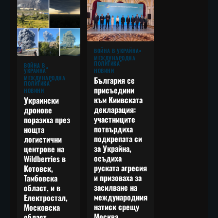
ВОЙНА В УКРАЙНА
МЕЖДУНАРОДНА
ПОЛИТИКА
ВОЙНА В
УКРАЙНА
НОВИНИ
МЕЖДУНАРОДНА
България се
ПОЛИТИКА
присъедини
НОВИНИ
към Киивската
Украински
декларация:
дронове
участниците
поразиха през
потвърдиха
нощта
подкрепата си
логистични
за Украйна,
центрове на
осъдиха
Wildberries в
руската агресия
Котовск,
и призоваха за
Тамбовска
засилване на
област, и в
международния
Електростал,
натиск срещу
Московска
Москва
област