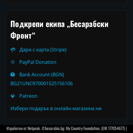
Подкрепи екипа „Бесарабски
Фронт“
💳
Дари с карта (Stripe)
💠
PayPal Donation
🏦
Bank Account (BGN)
BG21UNCR70001525156106
💎
Patreon
Избери подарък в онлайн магазина ни
Изработен от
Netpeak
. ©besarabia.bg: My Country Foundation, (EIK 177054677) |