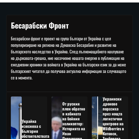
Бесарабски Фронт
Бесарабски фронт е проект на група българи от Украйна с цел
популяризиране на региона на Дунавска Бесарабия и развитие на
българското наследство в Украйна. След пълномащабното нахлуване
на държавата-грешка, ние насочихме нашата енергия в публикация на
ежедневни хроники за войната в Украйна на български език за да може
българският читател да получава актуална информация за случващото
се в момента.
Украински
От руския
дронове
плен обратно
поразиха
в кабината
през нощта
на бойния
логистични
Украйна
хеликоптер:
центрове на
изяснява с
Историята на
Wildberries в
България
Иван
Котовск,
обстоятелствата
Пепеляшко
Тамбовска