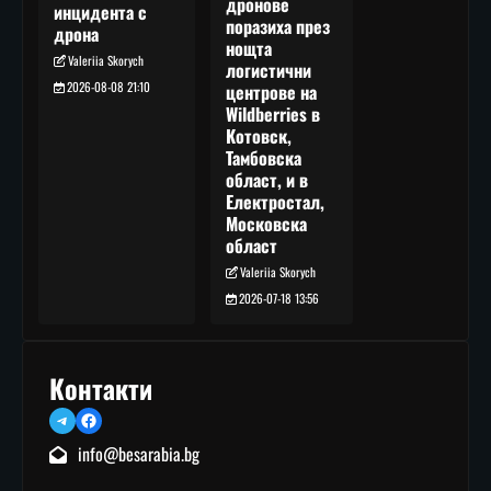
дронове
инцидента с
поразиха през
дрона
нощта
Valeriia Skorych
логистични
2026-08-08 21:10
центрове на
Wildberries в
Котовск,
Тамбовска
област, и в
Електростал,
Московска
област
Valeriia Skorych
2026-07-18 13:56
Контакти
Telegram
Facebook
info@besarabia.bg