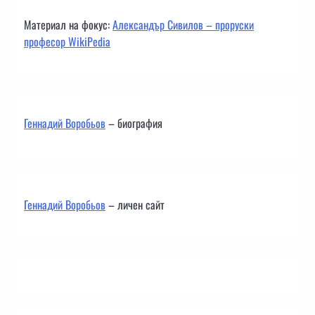
Материал на фокус:
Александър Сивилов – проруски
професор WikiPedia
Геннадий Воробьов
– биография
Геннадий Воробьов
– личен сайт