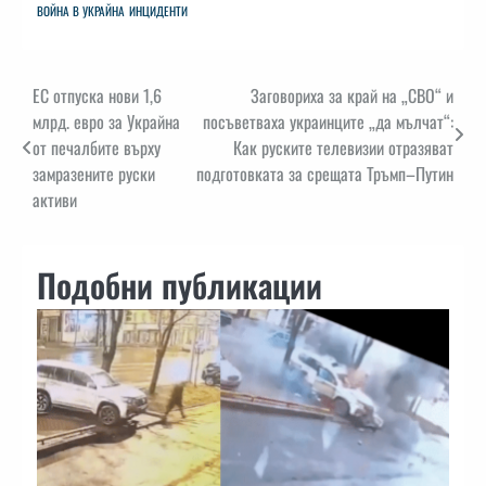
ВОЙНА В УКРАЙНА
ИНЦИДЕНТИ
Навигация
ЕС отпуска нови 1,6
Заговориха за край на „СВО“ и
млрд. евро за Украйна
посъветваха украинците „да мълчат“:
от печалбите върху
Как руските телевизии отразяват
замразените руски
подготовката за срещата Тръмп–Путин
активи
Подобни публикации