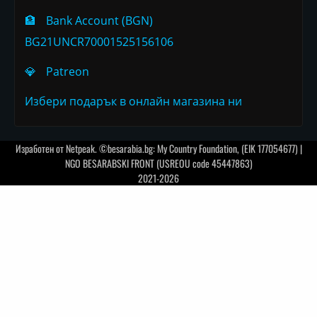
🏦
Bank Account (BGN)
BG21UNCR70001525156106
💎
Patreon
Избери подарък в онлайн магазина ни
Изработен от
Netpeak
. ©besarabia.bg: My Country Foundation, (EIK 177054677) |
NGO BESARABSKI FRONT (USREOU code 45447863)
2021-2026