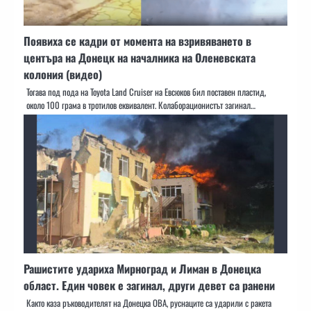
Появиха се кадри от момента на взривяването в
центъра на Донецк на началника на Оленевската
колония (видео)
Тогава под пода на Toyota Land Cruiser на Евсюков бил поставен пластид,
около 100 грама в тротилов еквивалент. Колаборационистът загинал…
Рашистите удариха Мирноград и Лиман в Донецка
област. Един човек е загинал, други девет са ранени
Както каза ръководителят на Донецка ОВА, руснаците са ударили с ракета