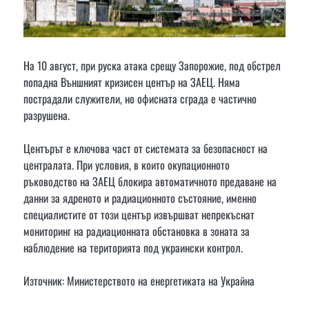
На 10 август, при руска атака срещу Запорожие, под обстрел
попадна Външният кризисен център на ЗАЕЦ. Няма
пострадали служители, но офисната сграда е частично
разрушена.
Центърът е ключова част от системата за безопасност на
централата. При условия, в които окупационното
ръководство на ЗАЕЦ блокира автоматичното предаване на
данни за ядреното и радиационното състояние, именно
специалистите от този център извършват непрекъснат
мониторинг на радиационната обстановка в зоната за
наблюдение на територията под украински контрол.
Източник: Министерството на енергетиката на Украйна