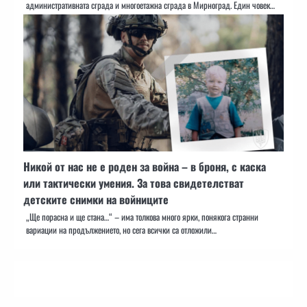
административната сграда и многоетажна сграда в Мирноград. Един човек…
Никой от нас не е роден за война – в броня, с каска
или тактически умения. За това свидетелстват
детските снимки на войниците
„Ще порасна и ще стана…“ – има толкова много ярки, понякога странни
вариации на продължението, но сега всички са отложили…