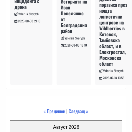
инцидента с
Историята на
поразиха през
дрона
Иван
нощта
Пепеляшко
Valeriia Skorych
логистични
от
2026-08-08 21:10
центрове на
Болградския
Wildberries в
район
Котовск,
Valeriia Skorych
Тамбовска
област, и в
2026-08-06 18:10
Електростал,
Московска
област
Valeriia Skorych
2026-07-18 13:56
« Предишен
|
Следващ »
Август 2026