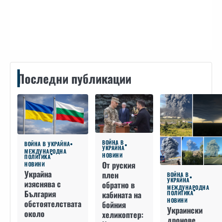
Контакти
Последни публикации
ВОЙНА В
ВОЙНА В УКРАЙНА
УКРАЙНА
МЕЖДУНАРОДНА
НОВИНИ
ПОЛИТИКА
От руския
НОВИНИ
Украйна
плен
ВОЙНА В
УКРАЙНА
изяснява с
обратно в
МЕЖДУНАРОДНА
България
кабината на
ПОЛИТИКА
НОВИНИ
обстоятелствата
бойния
Украински
около
хеликоптер:
дронове