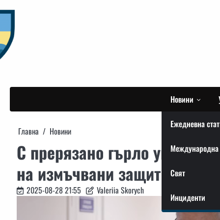
Skip
to
content
Новини
Ежедневна стат
Главна
Новини
С прерязано гърло украинск
Международна 
на измъчвани защитници
Свят
2025-08-28 21:55
Valeriia Skorych
Инциденти