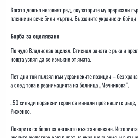
Когато дошъл неговият ред, окупаторите му прерязали гър
пленници вече били мъртви. Вързаните украински бойци 
Борба за оцеляване
По чудо Владислав оцелял. Стиснал раната с ръка и превъ
нощта успял да се измъкне от ямата.
Пет дни той пълзял към украинските позиции – без храна 
а след това в реанимацията на болница „Мечникова“.
„50 хиляди поранени герои са минали през нашите ръце, 
Риженко.
Лекарите се борят за неговото възстановяване. Историят
руските окупатори извършват на украинска земя, и в също