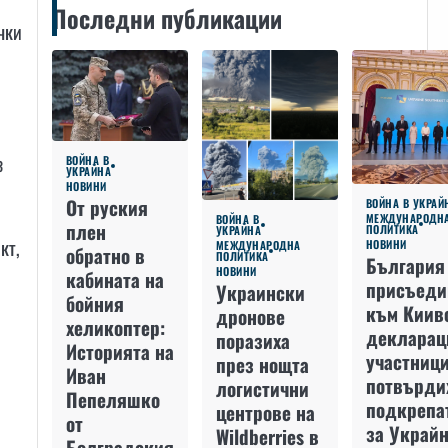
Последни публикации
чки
з
ВОЙНА В
УКРАЙНА
НОВИНИ
От руския
ВОЙНА В УКРАЙ
МЕЖДУНАРОДН
ВОЙНА В
плен
ПОЛИТИКА
УКРАЙНА
кт,
НОВИНИ
МЕЖДУНАРОДНА
обратно в
ПОЛИТИКА
България
НОВИНИ
кабината на
присъеди
Украински
бойния
към Киив
дронове
хеликоптер:
декларац
поразиха
Историята на
участниц
през нощта
Иван
потвърди
логистични
Пепеляшко
подкрепа
центрове на
от
за Украйн
Wildberries в
Болградския