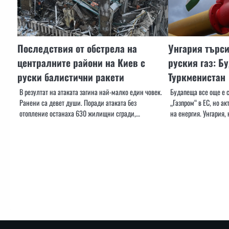
Последствия от обстрела на
Унгария търси
централните райони на Киев с
руския газ: Б
руски балистични ракети
Туркменистан
В резултат на атаката загина най-малко един човек.
Будапеща все още е 
Ранени са девет души. Поради атаката без
„Газпром“ в ЕС, но а
отопление останаха 630 жилищни сгради,…
на енергия. Унгария,