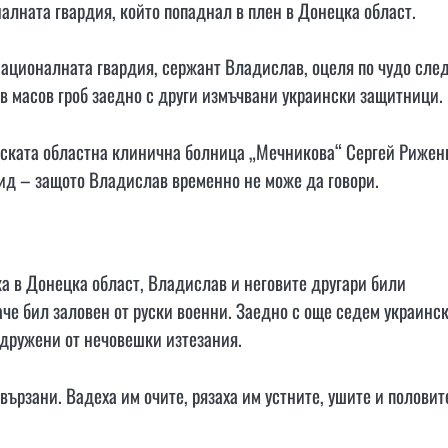
алната гвардия, който попаднал в плен в Донецка област.
Националната гвардия, сержант Владислав, оцеля по чудо сле
 в масов гроб заедно с други измъчвани украински защитници.
ската областна клинична болница „Мечникова“ Сергей Рижен
вид – защото Владислав временно не може да говори.
а в Донецка област, Владислав и неговите другари били
аче бил заловен от руски военни. Заедно с още седем украинс
идружени от нечовешки изтезания.
вързани. Вадеха им очите, рязаха им устните, ушите и половит