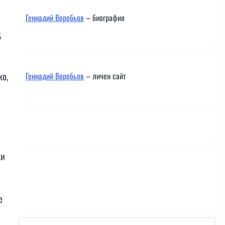
Геннадий Воробьов
– биография
д
ко,
Геннадий Воробьов
– личен сайт
ки
Контакти
е