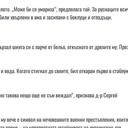
лото. „Може би се умориха“, предполага той. За руснаците вси
били хвърлени в яма и засипани с боклуци и отпадъци.
рзал шията си с парче от бельо, откъснато от дрехите му. Пре
и вода. Когато стигнал до своите, бил откаран първо в стабпун
но такова нещо още не съм виждал“, признава д-р Сергей
а му вече е символ на нечовешките военни престъпления, които
то време – на невероятната устойчивост на украинския дух.