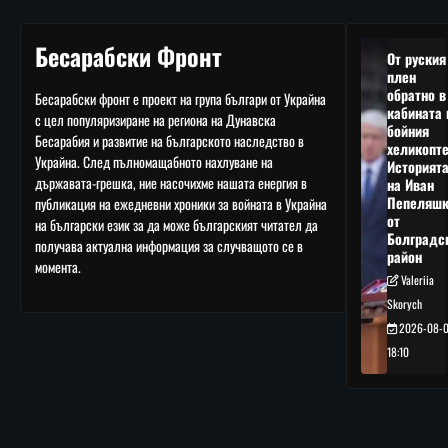
Бесарабски Фронт
От руския
плен
обратно в
Бесарабски фронт е проект на група българи от Украйна
кабината 
с цел популяризиране на региона на Дунавска
бойния
Бесарабия и развитие на българското наследство в
хеликопте
Украйна. След пълномащабното нахлуване на
Историят
държавата-грешка, ние насочихме нашата енергия в
на Иван
Пепеляшк
публикация на ежедневни хроники за войната в Украйна
от
на български език за да може българският читател да
Болградс
получава актуална информация за случващото се в
район
момента.
Valeriia
Skorych
2026-08-
18:10