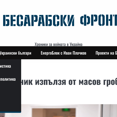
Хроники за войната в Украйна
Украински българи
ЕнергоБлок с Иван Плачков
Проекти на 
истика
и войник изпълзя от масов гро
политика