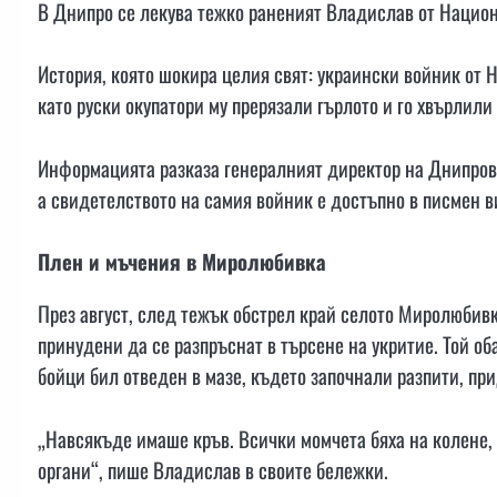
В Днипро се лекува тежко раненият Владислав от Национ
История, която шокира целия свят: украински войник от 
като руски окупатори му прерязали гърлото и го хвърлили
Информацията разказа генералният директор на Днипров
а свидетелството на самия войник е достъпно в писмен 
Плен и мъчения в Миролюбивка
През август, след тежък обстрел край селото Миролюбивк
принудени да се разпръснат в търсене на укритие. Той об
бойци бил отведен в мазе, където започнали разпити, пр
„Навсякъде имаше кръв. Всички момчета бяха на колене, 
органи“, пише Владислав в своите бележки.