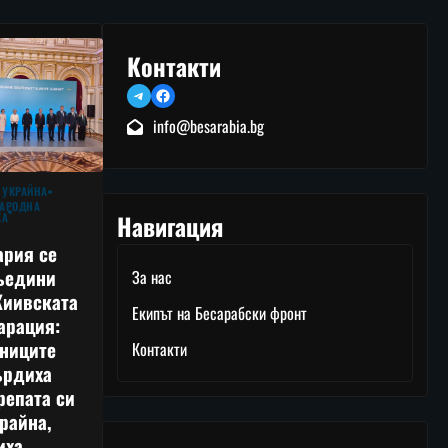
Контакти
Telegram
Facebook
info@besarabia.bg
 УКРАЙНА
АРОДНА
Навигация
КА
ария се
ъедини
За нас
Киивската
Екипът на Бесарабски фронт
арация:
тниците
Контакти
ърдиха
репата си
райна,
иха