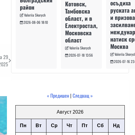
осъдиха
Котовск,
район
руската а
Тамбовска
Valeriia Skorych
и призова
област, и в
2026-08-06 18:10
засилван
Електростал,
междуна
Московска
натиск с
област
Москва
Valeriia Skorych
Valeriia Skoryc
2026-07-18 13:56
а 29
2026-07-16 23
2025
« Предишен
|
Следващ »
Август 2026
Пн
Вт
Ср
Чт
Пт
Сб
Нд