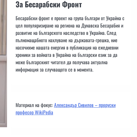
За Бесарабски Фронт
Бесарабски фронт е проект на група българи от Украйна с
цел популяризиране на региона на Дунавска Бесарабия и
развитие на българското наследство в Украйна. След
пълномащабното нахлуване на държавата-грешка, ние
насочихме нашата енергия в публикация на ежедневни
хроники за войната в Украйна на български език за да
може българският читател да получава актуална
информация за случващото се в момента.
Материал на фокус:
Александър Сивилов – проруски
професор WikiPedia