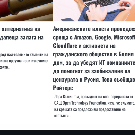
 алтернатива на
Американските власти проведох
удапеща залага на
среща с Amazon, Google, Microsoft
Cloudflare и активисти на
гражданското общество в Белия
сред най-големите клиенти на
ктивно проучва нови източници
дом, за да убедят ИТ компаниит
 която…
да помогнат за заобикаляне на
цензурата в Русия. Това съобща
Ройтерс
Лора Кънингам, президент на спонсорираната от
САЩ Open Technology Foundation, каза, че служит
на срещата са предложили предоставяне на
отстъпки…