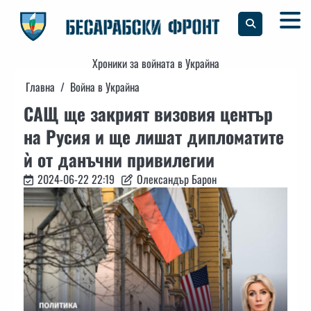
Skip
to
content
Хроники за войната в Украйна
Главна
Война в Украйна
САЩ ще закрият визовия център
на Русия и ще лишат дипломатите
ѝ от данъчни привилегии
2024-06-22 22:19
Олександър Барон