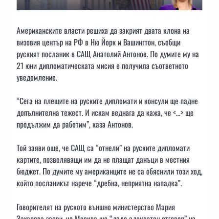
Американските власти решиха да закрият двата клона на
визовия център на РФ в Ню Йорк и Вашингтон, съобщи
руският посланик в САЩ Анатолий Антонов. По думите му на
21 юни дипломатическата мисия е получила съответното
уведомление.
“Сега на плещите на руските дипломати и консули ще падне
допълнителна тежест. И искам веднага да кажа, че <…> ще
продължим да работим”, каза Антонов.
Той заяви още, че САЩ са “отнели” на руските дипломати
картите, позволяващи им да не плащат данъци в местния
бюджет. По думите му американците не са обяснили този ход,
който посланикът нарече “дребна, неприятна нападка”.
Говорителят на руското външно министерство Мария
Захарова заяви, че Москва ще “даде адекватен отговор” на