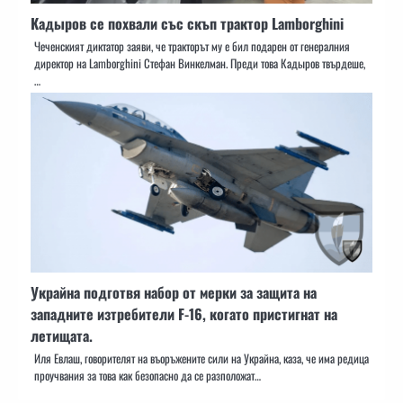
Кадыров се похвали със скъп трактор Lamborghini
Чеченският диктатор заяви, че тракторът му е бил подарен от генералния
директор на Lamborghini Стефан Винкелман. Преди това Кадыров твърдеше,
…
Украйна подготвя набор от мерки за защита на
западните изтребители F-16, когато пристигнат на
летищата.
Иля Евлаш, говорителят на въоръжените сили на Украйна, каза, че има редица
проучвания за това как безопасно да се разположат…