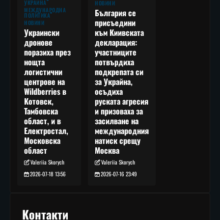
УКРАЙНА
НОВИНИ
МЕЖДУНАРОДНА
България се
ПОЛИТИКА
присъедини
НОВИНИ
към Киивската
Украински
декларация:
дронове
участниците
поразиха през
потвърдиха
нощта
подкрепата си
логистични
за Украйна,
центрове на
осъдиха
Wildberries в
руската агресия
Котовск,
и призоваха за
Тамбовска
засилване на
област, и в
международния
Електростал,
натиск срещу
Московска
Москва
област
Valeriia Skorych
Valeriia Skorych
2026-07-16 23:49
2026-07-18 13:56
Контакти