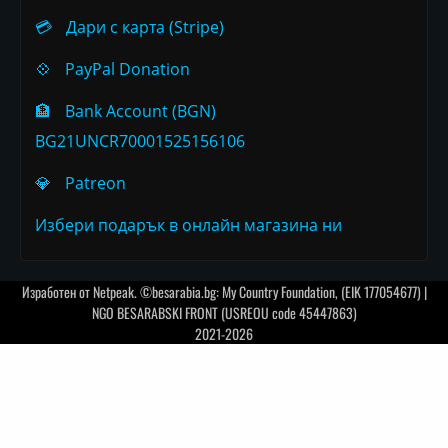
💳
Дари с карта (Stripe)
💠
PayPal Donation
🏦
Bank Account (BGN)
BG21UNCR70001525156106
💎
Patreon
Избери подарък в онлайн магазина ни
Изработен от
Netpeak
. ©besarabia.bg: My Country Foundation, (EIK 177054677) |
NGO BESARABSKI FRONT (USREOU code 45447863)
2021-2026