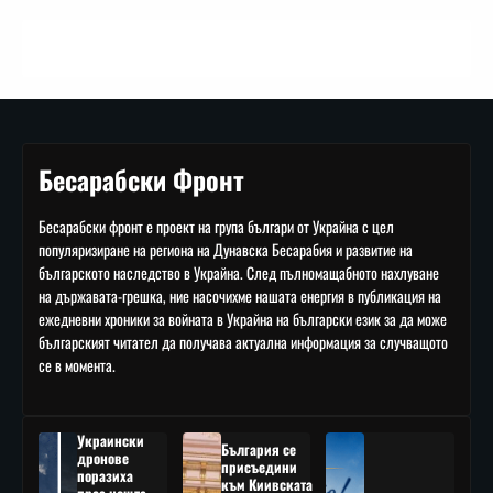
Бесарабски Фронт
Бесарабски фронт е проект на група българи от Украйна с цел
популяризиране на региона на Дунавска Бесарабия и развитие на
българското наследство в Украйна. След пълномащабното нахлуване
на държавата-грешка, ние насочихме нашата енергия в публикация на
ежедневни хроники за войната в Украйна на български език за да може
българският читател да получава актуална информация за случващото
се в момента.
Украински
България се
дронове
присъедини
поразиха
към Киивската