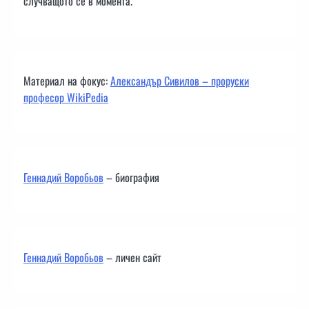
случващото се в момента.
Материал на фокус:
Александър Сивилов – проруски
професор WikiPedia
Геннадий Воробьов
– биография
Геннадий Воробьов
– личен сайт