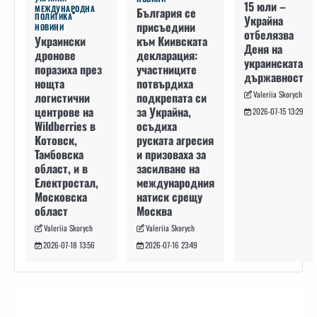
15 юли –
МЕЖДУНАРОДНА
България се
ПОЛИТИКА
Украйна
присъедини
НОВИНИ
отбелязва
към Киивската
Украински
Деня на
декларация:
дронове
украинската
участниците
поразиха през
държавност
потвърдиха
нощта
Valeriia Skorych
подкрепата си
логистични
за Украйна,
центрове на
2026-07-15 13:29
осъдиха
Wildberries в
руската агресия
Котовск,
и призоваха за
Тамбовска
засилване на
област, и в
международния
Електростал,
натиск срещу
Московска
Москва
област
Valeriia Skorych
Valeriia Skorych
2026-07-16 23:49
2026-07-18 13:56