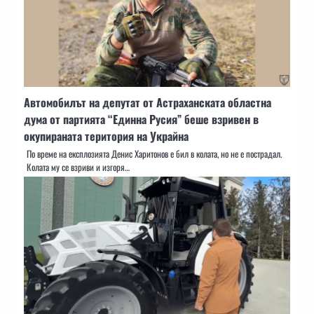
Автомобилът на депутат от Астраханската областна
дума от партията “Единна Русия” беше взривен в
окупираната територия на Украйна
По време на експлозията Денис Харитонов е бил в колата, но не е пострадал.
Колата му се взриви и изгоря…