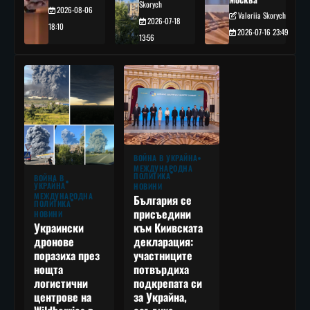
Skorych
2026-08-06
Valeriia Skorych
2026-07-18
18:10
2026-07-16 23:49
13:56
ВОЙНА В УКРАЙНА
МЕЖДУНАРОДНА
ПОЛИТИКА
ВОЙНА В
УКРАЙНА
НОВИНИ
МЕЖДУНАРОДНА
България се
ПОЛИТИКА
присъедини
НОВИНИ
към Киивската
Украински
декларация:
дронове
участниците
поразиха през
потвърдиха
нощта
подкрепата си
логистични
за Украйна,
центрове на