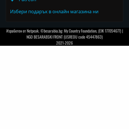
Избери подарък в онлайн магазина ни
Изработен от
Netpeak
. ©besarabia.bg: My Country Foundation, (EIK 177054677) |
NGO BESARABSKI FRONT (USREOU code 45447863)
2021-2026