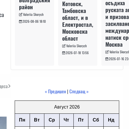
осъдиха
Котовск,
район
руската а
Тамбовска
са
Valeriia Skorych
и призова
област, и в
2026-08-06 18:10
засилван
Електростал,
междуна
Московска
натиск с
област
Москва
Valeriia Skorych
Valeriia Skoryc
2026-07-18 13:56
2026-07-16 23
Одеса
« Предишен
|
Следващ »
Август 2026
Пн
Вт
Ср
Чт
Пт
Сб
Нд