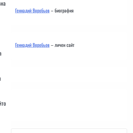
вна
Геннадий Воробьов
– биография
Геннадий Воробьов
– личен сайт
а
и
йто
Контакти