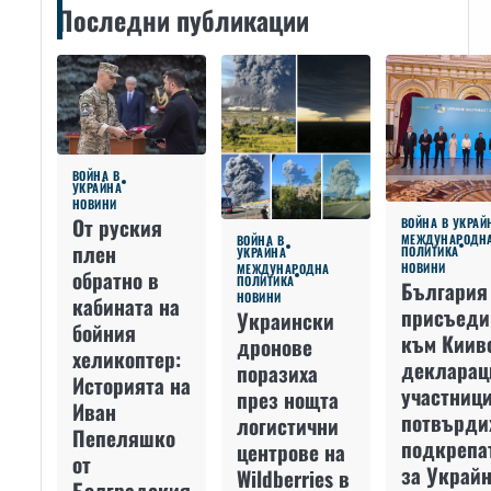
Последни публикации
ВОЙНА В
УКРАЙНА
НОВИНИ
От руския
ВОЙНА В УКРАЙ
МЕЖДУНАРОДН
ВОЙНА В
плен
ПОЛИТИКА
УКРАЙНА
НОВИНИ
МЕЖДУНАРОДНА
обратно в
ПОЛИТИКА
България
НОВИНИ
кабината на
присъеди
Украински
бойния
към Киив
дронове
хеликоптер:
декларац
поразиха
Историята на
участниц
през нощта
Иван
потвърди
логистични
Пепеляшко
подкрепа
центрове на
от
за Украйн
Wildberries в
Болградския