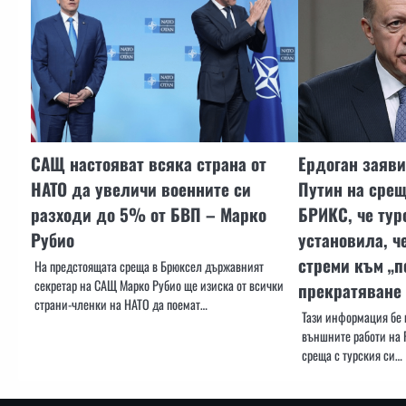
САЩ настояват всяка страна от
Ердоган заяви
НАТО да увеличи военните си
Путин на срещ
разходи до 5% от БВП – Марко
БРИКС, че тур
Рубио
установила, ч
стреми към „п
На предстоящата среща в Брюксел държавният
секретар на САЩ Марко Рубио ще изиска от всички
прекратяване 
страни-членки на НАТО да поемат…
Тази информация бе 
външните работи на 
среща с турския си…