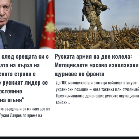
 след срещата си с
Руската армия на две колела:
ата на върха на
Мотоциклети масово използвани
ската страна е
щурмове по фронта
е руският лидер се
До 100 мотоциклета и стотици войници атакуват
украински позиции – нова тактика или отчаяние
остоянно
През изминалото денонощие руските окупацион
на огъня“
войски…
потвърдена и от министъра на
Русия Лавров по време на