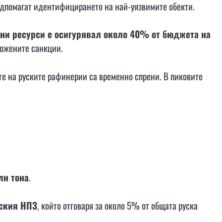
подпомагат идентифицирането на най-уязвимите обекти.
йни ресурси е осигурявал около 40% от бюджета на
ложените санкции.
е на руските рафинерии са временно спрени. В пиковите
лн тона
.
ския НПЗ
, който отговаря за около 5% от общата руска