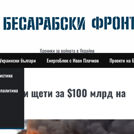
Хроники за войната в Украйна
Украински българи
ЕнергоБлок с Иван Плачков
Проекти на 
истика
анесли щети за $100 млрд на
политика
рия