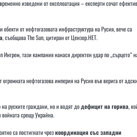
временно изведени от експлоатация – експерти сочат ефекти
 обекти от нефтогазовата инфраструктура на Русия, вече са
а
, съобщава The Sun, цитиран от Цензор.НЕТ.
п Ингрем, тази кампания нанася директен удар по „сърцето“ н
 огромната нефтогазова империя на Русия във верига от адск
 на руските граждани, но и водят до
дефицит на горива
, ко
 войната срещу Украйна.
роятно са постигнати чрез
координация със западни