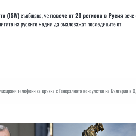
та (ISW)
съобщава, че
повече от 20 региона в Русия
вече 
опитите на руските медии да омаловажат последиците от
лизирани телефони за връзка с Генералното консулство на България в 