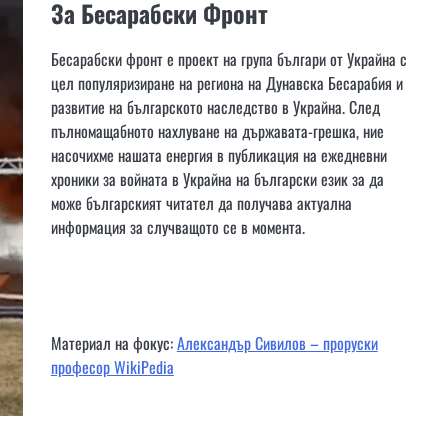
За Бесарабски Фронт
Бесарабски фронт е проект на група българи от Украйна с
цел популяризиране на региона на Дунавска Бесарабия и
развитие на българското наследство в Украйна. След
пълномащабното нахлуване на държавата-грешка, ние
насочихме нашата енергия в публикация на ежедневни
хроники за войната в Украйна на български език за да
може българският читател да получава актуална
информация за случващото се в момента.
Материал на фокус:
Александър Сивилов – проруски
професор WikiPedia