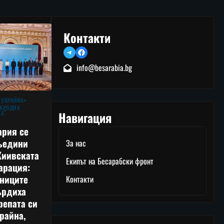
Контакти
Telegram
Facebook
info@besarabia.bg
 УКРАЙНА
АРОДНА
Навигация
КА
ария се
ъедини
За нас
Киивската
Екипът на Бесарабски фронт
арация:
тниците
Контакти
ърдиха
репата си
райна,