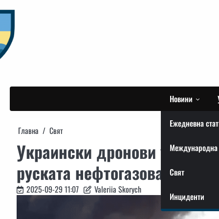
Skip
to
content
Новини
Ежедневна стат
Главна
Свят
Украински дронови удари н
Международна 
руската нефтогазова индуст
Свят
2025-09-29 11:07
Valeriia Skorych
Инциденти