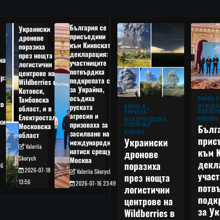
България се
Украински
присъедини
дронове
към Киивската
поразиха
декларация:
през нощта
на
участниците
логистични
потвърдиха
центрове на
р:
подкрепата си
Wildberries в
а
за Украйна,
Котовск,
осъдиха
Тамбовска
ВОЙНА В
о
руската
МЕЖДУН
ВОЙНА В
област, и в
ПОЛИТИ
УКРАЙНА
агресия и
Електростал,
НОВИНИ
МЕЖДУНАРОДНА
кия
призоваха за
ПОЛИТИКА
Московска
Бълг
НОВИНИ
засилване на
област
прис
Украински
международния
Valeriia
към 
натиск срещу
дронове
Skorych
Москва
декл
поразиха
06
2026-07-18
Valeriia Skorych
учас
през нощта
13:56
2026-07-16 23:49
потв
логистични
подк
центрове на
за Ук
Wildberries в