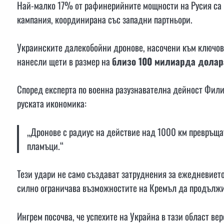
Най-малко 17% от рафинерийните мощности на Русия са 
кампания, координирана със западни партньори.
Украинските далекобойни дронове, насочени към ключови
нанесли щети в размер на
близо 100 милиарда долар
Според експерта по военна разузнавателна дейност Фили
руската икономика:
„Дронове с радиус на действие над 1000 км превръщат
пламъци.“
Тези удари не само създават затруднения за ежедневието
силно ограничава възможностите на Кремъл да продължи
Ингрем посочва, че успехите на Украйна в тази област ве