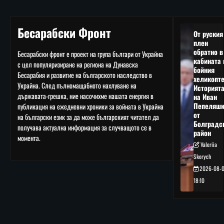
Бесарабски Фронт
От руския
плен
обратно в
Бесарабски фронт е проект на група българи от Украйна
кабината 
с цел популяризиране на региона на Дунавска
бойния
Бесарабия и развитие на българското наследство в
хеликопте
Украйна. След пълномащабното нахлуване на
Историят
държавата-грешка, ние насочихме нашата енергия в
на Иван
Пепеляшк
публикация на ежедневни хроники за войната в Украйна
от
на български език за да може българският читател да
Болградс
получава актуална информация за случващото се в
район
момента.
Valeriia
Skorych
2026-08-
18:10