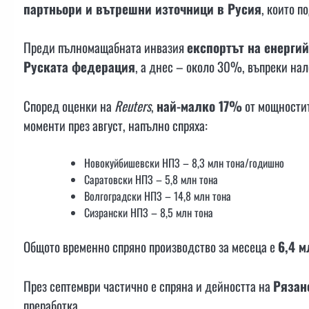
партньори и вътрешни източници в Русия
, които 
Преди пълномащабната инвазия
експортът на енерги
Руската федерация
, а днес – около 30%, въпреки на
Според оценки на
Reuters
,
най-малко 17%
от мощностит
моменти през август, напълно спряха:
Новокуйбишевски НПЗ – 8,3 млн тона/годишно
Саратовски НПЗ – 5,8 млн тона
Волгоградски НПЗ – 14,8 млн тона
Сизрански НПЗ – 8,5 млн тона
Общото временно спрянo производство за месеца е
6,4 м
През септември частично е спряна и дейността на
Рязан
преработка.