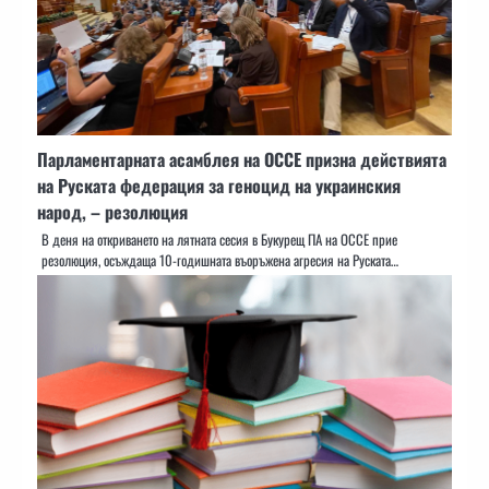
Парламентарната асамблея на ОССЕ призна действията
на Руската федерация за геноцид на украинския
народ, – резолюция
В деня на откриването на лятната сесия в Букурещ ПА на ОССЕ прие
резолюция, осъждаща 10-годишната въоръжена агресия на Руската…