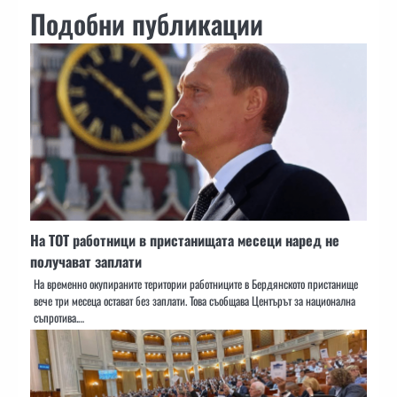
Подобни публикации
На ТОТ работници в пристанищата месеци наред не
получават заплати
На временно окупираните територии работниците в Бердянското пристанище
вече три месеца остават без заплати. Това съобщава Центърът за национална
съпротива.…