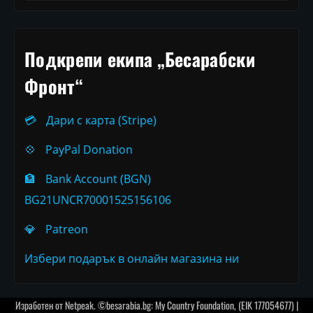
Подкрепи екипа „Бесарабски
Фронт“
💳
Дари с карта (Stripe)
💠
PayPal Donation
🏦
Bank Account (BGN)
BG21UNCR70001525156106
💎
Patreon
Избери подарък в онлайн магазина ни
Изработен от
Netpeak
. ©besarabia.bg: My Country Foundation, (EIK 177054677) |