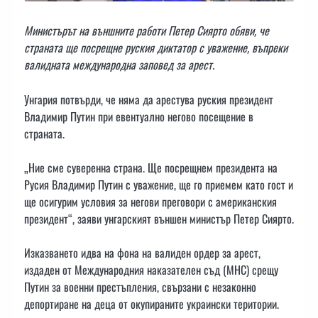
Министърът на външните работи Петер Сиярто обяви, че
страната ще посрещне руския диктатор с уважение, въпреки
валидната международна заповед за арест.
Унгария потвърди, че няма да арестува руския президент
Владимир Путин при евентуално негово посещение в
страната.
„Ние сме суверенна страна. Ще посрещнем президента на
Русия Владимир Путин с уважение, ще го приемем като гост и
ще осигурим условия за негови преговори с американския
президент“, заяви унгарският външен министър Петер Сиярто.
Изказването идва на фона на валиден ордер за арест,
издаден от Международния наказателен съд (МНС) срещу
Путин за военни престъпления, свързани с незаконно
депортиране на деца от окупираните украински територии.