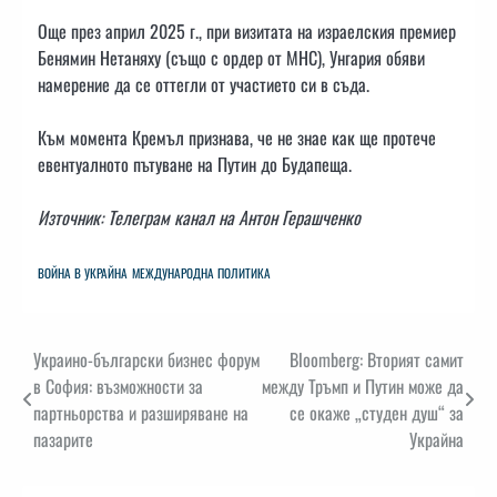
Още през април 2025 г., при визитата на израелския премиер
Бенямин Нетаняху (също с ордер от МНС), Унгария обяви
намерение да се оттегли от участието си в съда.
Към момента Кремъл признава, че не знае как ще протече
евентуалното пътуване на Путин до Будапеща.
Източник: Телеграм канал на Антон Герашченко
ВОЙНА В УКРАЙНА
МЕЖДУНАРОДНА ПОЛИТИКА
Навигация
Украино-български бизнес форум
Bloomberg: Вторият самит
в София: възможности за
между Тръмп и Путин може да
партньорства и разширяване на
се окаже „студен душ“ за
пазарите
Украйна