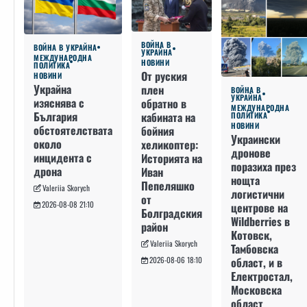
ВОЙНА В
ВОЙНА В УКРАЙНА
УКРАЙНА
МЕЖДУНАРОДНА
НОВИНИ
ПОЛИТИКА
От руския
НОВИНИ
Украйна
плен
ВОЙНА В
УКРАЙНА
изяснява с
обратно в
МЕЖДУНАРОДНА
България
кабината на
ПОЛИТИКА
НОВИНИ
обстоятелствата
бойния
Украински
около
хеликоптер:
дронове
инцидента с
Историята на
поразиха през
дрона
Иван
нощта
Пепеляшко
Valeriia Skorych
логистични
от
2026-08-08 21:10
центрове на
Болградския
Wildberries в
район
Котовск,
Valeriia Skorych
Тамбовска
област, и в
2026-08-06 18:10
Електростал,
Московска
област