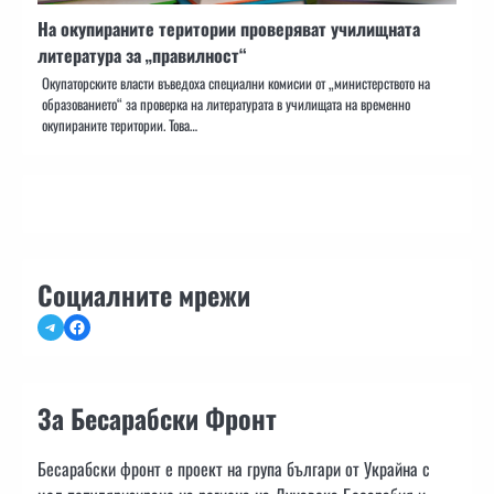
На окупираните територии проверяват училищната
литература за „правилност“
Окупаторските власти въведоха специални комисии от „министерството на
образованието“ за проверка на литературата в училищата на временно
окупираните територии. Това…
Социалните мрежи
Telegram
Facebook
За Бесарабски Фронт
Бесарабски фронт е проект на група българи от Украйна с