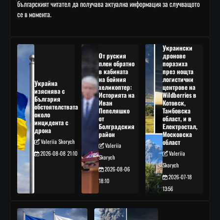
българският читател да получава актуална информация за случващото
се в момента.
Украински
От руския
дронове
плен обратно
поразиха
в кабината
през нощта
на бойния
логистични
Украйна
хеликоптер:
центрове на
изяснява с
Историята на
Wildberries в
България
Иван
Котовск,
обстоятелствата
Пепеляшко
Тамбовска
около
от
област, и в
инцидента с
Болградския
Електростал,
дрона
район
Московска
Valeriia Skorych
област
Valeriia
2026-08-08 21:10
Valeriia
Skorych
Skorych
2026-08-06
2026-07-18
18:10
13:56