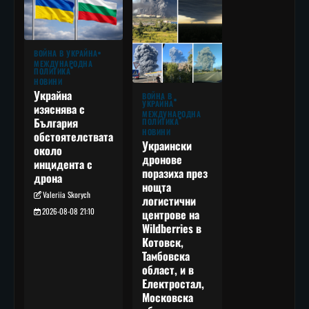
ВОЙНА В УКРАЙНА
МЕЖДУНАРОДНА
ПОЛИТИКА
НОВИНИ
Украйна
ВОЙНА В
УКРАЙНА
изяснява с
МЕЖДУНАРОДНА
България
ПОЛИТИКА
НОВИНИ
обстоятелствата
Украински
около
дронове
инцидента с
поразиха през
дрона
нощта
Valeriia Skorych
логистични
2026-08-08 21:10
центрове на
Wildberries в
Котовск,
Тамбовска
област, и в
Електростал,
Московска