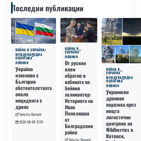
Последни публикации
ВОЙНА В
ВОЙНА В УКРАЙНА
УКРАЙНА
МЕЖДУНАРОДНА
НОВИНИ
ПОЛИТИКА
От руския
НОВИНИ
Украйна
плен
ВОЙНА В
УКРАЙНА
изяснява с
обратно в
МЕЖДУНАРОДНА
България
кабината на
ПОЛИТИКА
НОВИНИ
обстоятелствата
бойния
Украински
около
хеликоптер:
дронове
инцидента с
Историята на
поразиха през
дрона
Иван
нощта
Пепеляшко
Valeriia Skorych
логистични
от
2026-08-08 21:10
центрове на
Болградския
Wildberries в
район
Котовск,
Valeriia Skorych