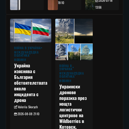
2026-07-18
18:10
13:56
ВОЙНА В УКРАЙНА
МЕЖДУНАРОДНА
ПОЛИТИКА
НОВИНИ
Украйна
ВОЙНА В
УКРАЙНА
изяснява с
МЕЖДУНАРОДНА
България
ПОЛИТИКА
НОВИНИ
обстоятелствата
Украински
около
дронове
инцидента с
поразиха през
дрона
нощта
Valeriia Skorych
логистични
2026-08-08 21:10
центрове на
Wildberries в
Котовск,