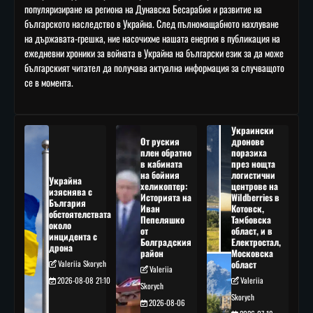
популяризиране на региона на Дунавска Бесарабия и развитие на
българското наследство в Украйна. След пълномащабното нахлуване
на държавата-грешка, ние насочихме нашата енергия в публикация на
ежедневни хроники за войната в Украйна на български език за да може
българският читател да получава актуална информация за случващото
се в момента.
Украински
От руския
дронове
плен обратно
поразиха
в кабината
през нощта
на бойния
логистични
Украйна
хеликоптер:
центрове на
изяснява с
Историята на
Wildberries в
България
Иван
Котовск,
обстоятелствата
Пепеляшко
Тамбовска
около
от
област, и в
инцидента с
Болградския
Електростал,
дрона
район
Московска
Valeriia Skorych
област
Valeriia
2026-08-08 21:10
Valeriia
Skorych
Skorych
2026-08-06