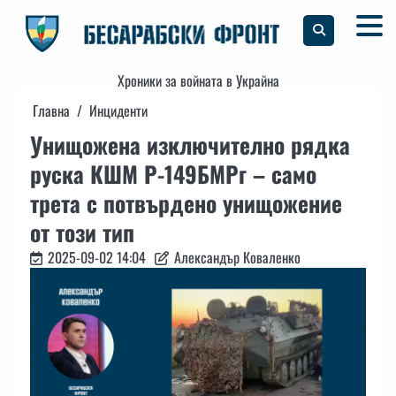
Skip
to
content
Хроники за войната в Украйна
Главна
Инциденти
Унищожена изключително рядка
руска КШМ Р-149БМРг – само
трета с потвърдено унищожение
от този тип
2025-09-02 14:04
Александър Коваленко