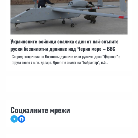
Украинските войници свалиха един от най-скъпите
руски безпилотни дронове над Черно море – ВВС
Според говорителя на Военновъздушните сили руският дрон “Форпост” е
струва около 7 млн. долара. Дронът е аналог на “Байрактар”, тъй…
Социалните мрежи
Telegram
Facebook