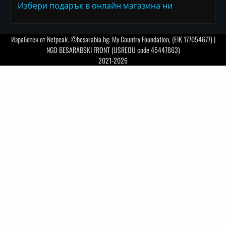
Избери подарък в онлайн магазина ни
Изработен от
Netpeak
. ©besarabia.bg: My Country Foundation, (EIK 177054677) |
NGO BESARABSKI FRONT (USREOU code 45447863)
2021-2026