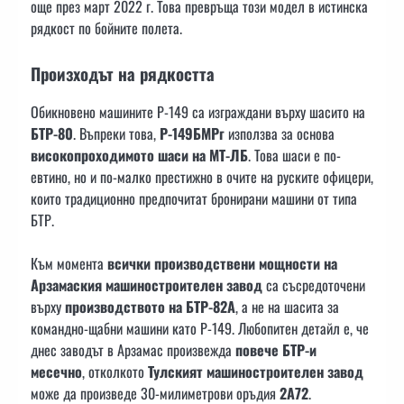
още през март 2022 г. Това превръща този модел в истинска
рядкост по бойните полета.
Произходът на рядкостта
Обикновено машините Р-149 са изграждани върху шасито на
БТР-80
. Въпреки това,
Р-149БМРг
използва за основа
високопроходимото шаси на МТ-ЛБ
. Това шаси е по-
евтино, но и по-малко престижно в очите на руските офицери,
които традиционно предпочитат бронирани машини от типа
БТР.
Към момента
всички производствени мощности на
Арзамаския машиностроителен завод
са съсредоточени
върху
производството на БТР-82А
, а не на шасита за
командно-щабни машини като Р-149. Любопитен детайл е, че
днес заводът в Арзамас произвежда
повече БТР-и
месечно
, отколкото
Тулският машиностроителен завод
може да произведе 30-милиметрови оръдия
2А72
.