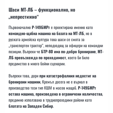
Шаси МТ-ЛБ – функционално, но
„непрестижно“
Първоначално
Р-149БМРг
е проектирана именно като
командно-щабна машина на базата на МТ-ЛБ
, но в
руската армейска култура това шаси се смята за
„транспортен трактор“, неподходящ за офицери на командни
позиции. Въпреки че
БТР-80 има по-добро брониране
,
МТ-
ЛБ превъзхожда по проходимост
, което би било
предимство в много бойни сценарии.
Въпреки това, дори
при катастрофалния недостиг на
бронирани машини
, Кремъл досега не е върнал в
производство този тип КШМ в масов мащаб.
Р-149БМРг
остава машина, произведена в ограничени количества
,
предимно използвана в труднопроходими райони като
блатата на Западен Сибир
.