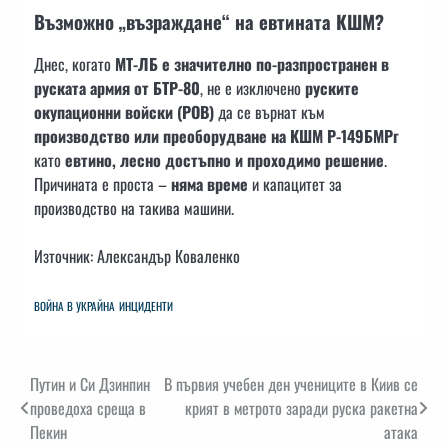
Възможно „възраждане“ на евтината КШМ?
Днес, когато
МТ-ЛБ е значително по-разпространен в
руската армия от БТР-80
, не е изключено
руските
окупационни войски (РОВ)
да се върнат към
производство или преоборудване на КШМ Р-149БМРг
като
евтино, лесно достъпно и проходимо решение
.
Причината е проста –
няма време
и капацитет за
производство на такива машини.
Източник: Александър Коваленко
ВОЙНА В УКРАЙНА
ИНЦИДЕНТИ
Навигация
Путин и Си Дзинпин
В първия учебен ден учениците в Киив се
проведоха среща в
крият в метрото заради руска ракетна
Пекин
атака