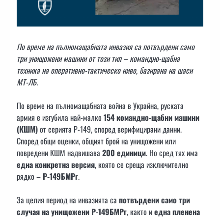
По време на пълномащабната инвазия са потвърдени само
три унищожени машини от този тип – командно-щабна
техника на оперативно-тактическо ниво, базирана на шаси
МТ-ЛБ.
По време на пълномащабната война в Украйна, руската
армия е изгубила най-малко
154 командно-щабни машини
(КШМ)
от серията Р-149, според верифицирани данни.
Според общи оценки, общият брой на унищожени или
повредени КШМ надвишава
200 единици
. Но сред тях има
една конкретна версия
, която се среща изключително
рядко –
Р-149БМРг
.
За целия период на инвазията са
потвърдени само три
случая на унищожени Р-149БМРг
, както и
една пленена