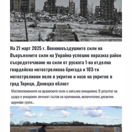
На 21 март 2025 г. Военновъздушните сили на
Въоръжените сили на Украйна успешно поразиха район
съсредоточаване на сили от руската 1-ва отделна
гвардейска мотострелкова бригада и 103-ти
мотострелкови полк в укритие и мазе на укритие в
град Торецк, Донецка област
Местоположението на вражеските сили е напълно унищожено. В резултат на
удара е унищожен личният състав на противника, включително десантно-
щурмови групи…