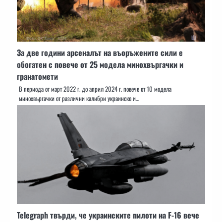
За две години арсеналът на въоръжените сили е
обогатен с повече от 25 модела минохвъргачки и
гранатомети
В периода от март 2022 г. до април 2024 г. повече от 10 модела
минохвъргачки от различни калибри украинско и…
Telegraph твърди, че украинските пилоти на F-16 вече