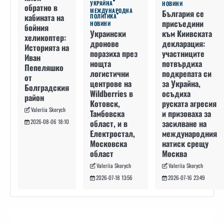
УКРАЙНА
НОВИНИ
обратно в
МЕЖДУНАРОДНА
България се
кабината на
ПОЛИТИКА
присъедини
НОВИНИ
бойния
към Киивската
Украински
хеликоптер:
декларация:
дронове
Историята на
участниците
поразиха през
Иван
потвърдиха
нощта
Пепеляшко
подкрепата си
логистични
от
за Украйна,
центрове на
Болградския
осъдиха
Wildberries в
район
руската агресия
Котовск,
Valeriia Skorych
и призоваха за
Тамбовска
засилване на
област, и в
2026-08-06 18:10
международния
Електростал,
натиск срещу
Московска
Москва
област
Valeriia Skorych
Valeriia Skorych
2026-07-16 23:49
2026-07-18 13:56