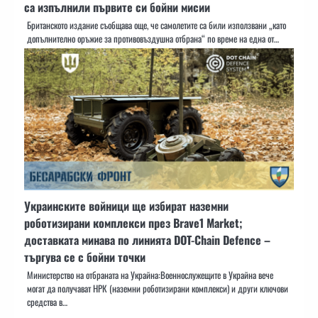
са изпълнили първите си бойни мисии
Британското издание съобщава още, че самолетите са били използвани „като
допълнително оръжие за противовъздушна отбрана“ по време на една от…
Украинските войници ще избират наземни
роботизирани комплекси през Brave1 Market;
доставката минава по линията DOT-Chain Defence –
търгува се с бойни точки
Министерство на отбраната на Украйна:Военнослужещите в Украйна вече
могат да получават НРК (наземни роботизирани комплекси) и други ключови
средства в…