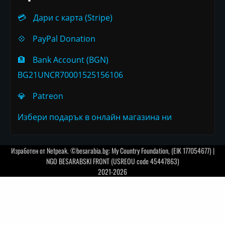
💳
Дари с карта (Stripe)
💠
PayPal Donation
🏦
Bank Account (BGN)
BG21UNCR70001525156106
💎
Patreon
Избери подарък в онлайн магазина ни
Изработен от
Netpeak
. ©besarabia.bg: My Country Foundation, (EIK 177054677) |
NGO BESARABSKI FRONT (USREOU code 45447863)
2021-2026