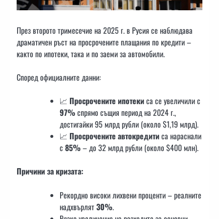
През второто тримесечие на 2025 г. в Русия се наблюдава
драматичен ръст на просрочените плащания по кредити –
както по ипотеки, така и по заеми за автомобили.
Според официалните данни:
📈
Просрочените ипотеки
са се увеличили с
97%
спрямо същия период на 2024 г.,
достигайки 95 млрд рубли (около $1,19 млрд).
📈
Просрочените автокредити
са нараснали
с
85%
– до 32 млрд рубли (около $400 млн).
Причини за кризата:
Рекордно високи лихвени проценти – реалните
надхвърлят
30%
.
Рязко увеличение на разходите за основни