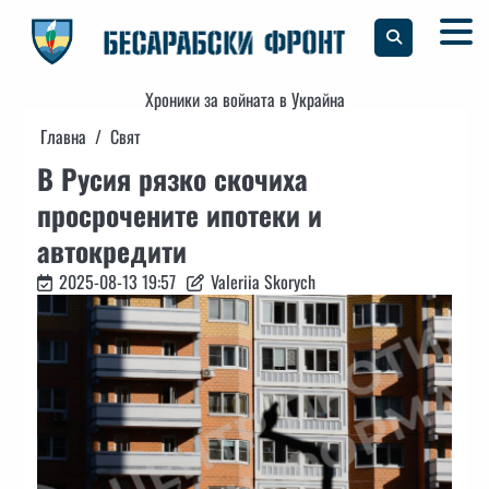
Skip
to
content
Хроники за войната в Украйна
Главна
Свят
В Русия рязко скочиха
просрочените ипотеки и
автокредити
2025-08-13 19:57
Valeriia Skorych