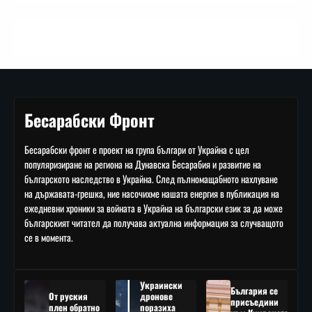
Бесарабски Фронт
Бесарабски фронт е проект на група българи от Украйна с цел
популяризиране на региона на Дунавска Бесарабия и развитие на
българското наследство в Украйна. След пълномащабното нахлуване
на държавата-грешка, ние насочихме нашата енергия в публикация на
ежедневни хроники за войната в Украйна на български език за да може
българският читател да получава актуална информация за случващото
се в момента.
Украински
България се
От руския
дронове
присъедини
плен обратно
поразиха