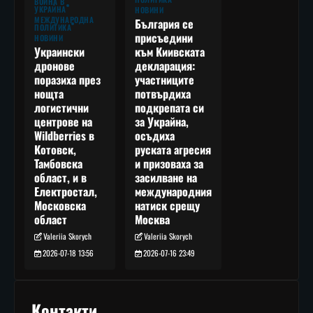
ВОЙНА В
УКРАЙНА
НОВИНИ
МЕЖДУНАРОДНА
България се
ПОЛИТИКА
присъедини
НОВИНИ
към Киивската
Украински
декларация:
дронове
участниците
поразиха през
потвърдиха
нощта
подкрепата си
логистични
за Украйна,
центрове на
осъдиха
Wildberries в
руската агресия
Котовск,
и призоваха за
Тамбовска
засилване на
област, и в
международния
Електростал,
натиск срещу
Московска
Москва
област
Valeriia Skorych
Valeriia Skorych
2026-07-16 23:49
2026-07-18 13:56
Контакти