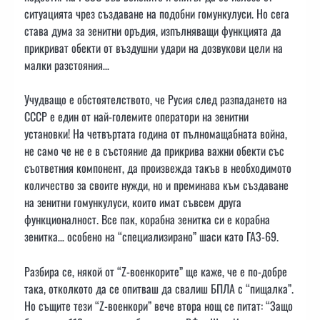
ситуацията чрез създаване на подобни гомункулуси. Но сега
става дума за зенитни оръдия, изпълняващи функцията да
прикриват обекти от въздушни удари на дозвукови цели на
малки разстояния…
Учудващо е обстоятелството, че Русия след разпадането на
СССР е един от най-големите оператори на зенитни
установки! На четвъртата година от пълномащабната война,
не само че не е в състояние да прикрива важни обекти със
съответния компонент, да произвежда такъв в необходимото
количество за своите нужди, но и преминава към създаване
на зенитни гомункулуси, които имат съвсем друга
функционалност. Все пак, корабна зенитка си е корабна
зенитка… особено на “специализирано” шаси като ГАЗ-69.
Разбира се, някой от “Z-военкорите” ще каже, че е по-добре
така, отколкото да се опитваш да свалиш БПЛА с “пищалка”.
Но същите тези “Z-военкори” вече втора нощ се питат: “Защо