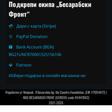
Подкрепи екипа „Бесарабски
Фронт“
💳
Дари с карта (Stripe)
💠
PayPal Donation
🏦
Bank Account (BGN)
BG21UNCR70001525156106
💎
Patreon
Избери подарък в онлайн магазина ни
Изработен от
Netpeak
. ©besarabia.bg: My Country Foundation, (EIK 177054677) |
NGO BESARABSKI FRONT (USREOU code 45447863)
2021-2026