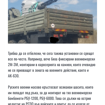
Трябва да се отбележи, че сега такива установки се срещат
все по-често. Например, вече бяха фиксирани военноморски
2М-3М, монтирани в каросерията на камион, които очевидно
не се прихващат в зоната на военните действия, както и
АК-630.
Руските военни масово кръстосват всякакви шасита, които
им попадат под ръка, за да монтират на тях военноморски
бомбомети РБУ-1200, РБУ-6000. Това се дължи на острия
недостиг на РСЗО във войските и опитът да се излезе от