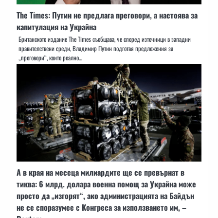
The Times: Путин не предлага преговори, а настоява за
капитулация на Украйна
Британското издание The Times съобщава, че според източници в западни
правителствени среди, Владимир Путин подготвя предложения за
„преговори“, които реално…
А в края на месеца милиардите ще се превърнат в
тиква: 6 млрд. долара военна помощ за Украйна може
просто да „изгорят“, ако администрацията на Байдън
не се споразумее с Конгреса за използването им, –