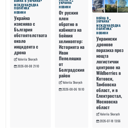
ВОЙНА В УКРАЙНА
УКРАЙНА
МЕЖДУНАРОДНА
НОВИНИ
ПОЛИТИКА
От руския
НОВИНИ
Украйна
плен
ВОЙНА В
УКРАЙНА
изяснява с
обратно в
МЕЖДУНАРОДНА
България
кабината на
ПОЛИТИКА
НОВИНИ
обстоятелствата
бойния
Украински
около
хеликоптер:
дронове
инцидента с
Историята на
поразиха през
дрона
Иван
нощта
Пепеляшко
Valeriia Skorych
логистични
от
2026-08-08 21:10
центрове на
Болградския
Wildberries в
район
Котовск,
Valeriia Skorych
Тамбовска
област, и в
2026-08-06 18:10
Електростал,
Московска
област
Valeriia Skorych
2026-07-18 13:56