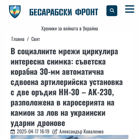
Skip
to
content
Хроники за войната в Украйна
Главна
Свят
В социалните мрежи циркулира
интересна снимка: съветска
корабна 30-мм автоматична
сдвоена артилерийска установка
с две оръдия НН-30 – АК-230,
разположена в каросерията на
камион за лов на украински
ударни дронове
2025-04-17 16:19
Александър Коваленко