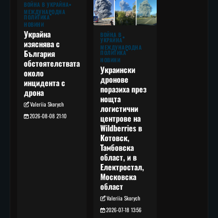
ВОЙНА В УКРАЙНА
МЕЖДУНАРОДНА
ПОЛИТИКА
НОВИНИ
Украйна
ВОЙНА В
УКРАЙНА
изяснява с
МЕЖДУНАРОДНА
България
ПОЛИТИКА
НОВИНИ
обстоятелствата
Украински
около
дронове
инцидента с
поразиха през
дрона
нощта
Valeriia Skorych
логистични
2026-08-08 21:10
центрове на
Wildberries в
Котовск,
Тамбовска
област, и в
Електростал,
Московска
област
Valeriia Skorych
2026-07-18 13:56