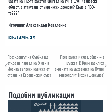
базата на 112-та ракетна бригада на РФ в Шуя, Ивановска
област, е атакувана от украински дронове? Къде е ПВО-
то???”
Източник: Александър Коваленко
ВОЙНА В УКРАЙНА
СВЯТ
Навигация
Президентът на Сърбия ще
През рамка и след обиск – в
отиде на парада на 9 май в
църква: В Крим засилиха
Москва въпреки натиска от
охраната на духовника на Путин,
страна на Европейския съюз
митрополит Тихон (Шевкунов)
Подобни публикации