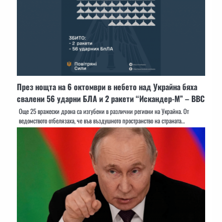
През нощта на 6 октомври в небето над Украйна бяха
свалени 56 ударни БЛА и 2 ракети “Искандер-М” – ВВС
Още 25 вражески дрона са изгубени в различни региони на Украйна. От
ведомството отбелязаха, че във въздушното пространство на страната…