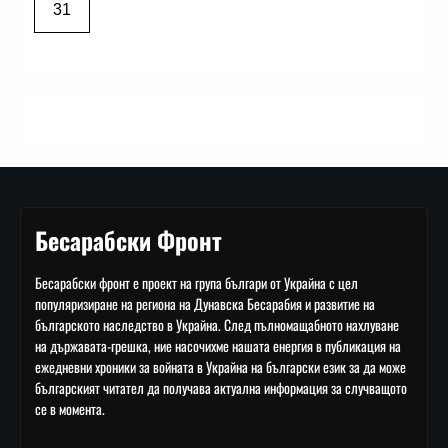
31
Бесарабски Фронт
Бесарабски фронт е проект на група българи от Украйна с цел
популяризиране на региона на Дунавска Бесарабия и развитие на
българското наследство в Украйна. След пълномащабното нахлуване
на държавата-грешка, ние насочихме нашата енергия в публикация на
ежедневни хроники за войната в Украйна на български език за да може
българският читател да получава актуална информация за случващото
се в момента.