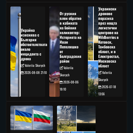
Украински
От руския
дронове
плен обратно
поразиха
в кабината
през нощта
на бойния
логистични
Украйна
хеликоптер:
центрове на
изяснява с
Историята на
Wildberries в
България
Иван
Котовск,
обстоятелствата
Пепеляшко
Тамбовска
около
от
област, и в
инцидента с
Болградския
Електростал,
дрона
район
Московска
Valeriia Skorych
област
Valeriia
2026-08-08 21:10
Valeriia
Skorych
Skorych
2026-08-06
2026-07-18
18:10
13:56