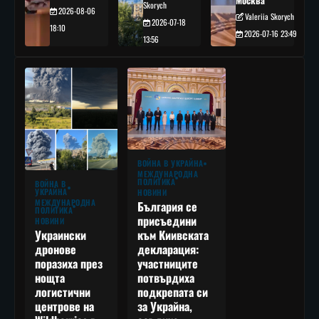
Москва
Skorych
2026-08-06
Valeriia Skorych
2026-07-18
18:10
2026-07-16 23:49
13:56
ВОЙНА В УКРАЙНА
МЕЖДУНАРОДНА
ПОЛИТИКА
ВОЙНА В
УКРАЙНА
НОВИНИ
МЕЖДУНАРОДНА
България се
ПОЛИТИКА
присъедини
НОВИНИ
към Киивската
Украински
декларация:
дронове
участниците
поразиха през
потвърдиха
нощта
подкрепата си
логистични
за Украйна,
центрове на