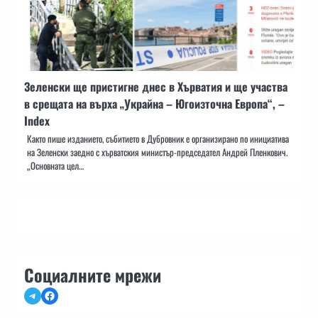
Зеленски ще пристигне днес в Хърватия и ще участва
в срещата на върха „Украйна – Югоизточна Европа“, –
Index
Както пише изданието, събитието в Дубровник е организирано по инициатива
на Зеленски заедно с хърватския министър-председател Андрей Пленкович.
„Основната цел…
Социалните мрежи
Telegram
Facebook