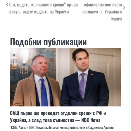
Там, където мълчанието крещи“ връща
официално пое поста
фокуса върху съдбата на Украйна
посланик на Украйна в
Турция
Подобни публикации
САЩ първо ще проведат отделни срещи с РФ и
Украйна, а след това съвместна — NBC News
CNN, Axios и NBC News съобщават, че първите срещи в Саудитска Арабия