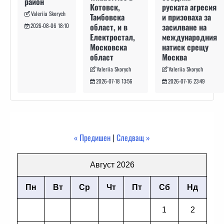
район
руската агресия
Котовск,
Valeriia Skorych
и призоваха за
Тамбовска
засилване на
област, и в
2026-08-06 18:10
международния
Електростал,
натиск срещу
Московска
Москва
област
Valeriia Skorych
Valeriia Skorych
2026-07-16 23:49
2026-07-18 13:56
« Предишен
|
Следващ »
Август 2026
Пн
Вт
Ср
Чт
Пт
Сб
Нд
1
2