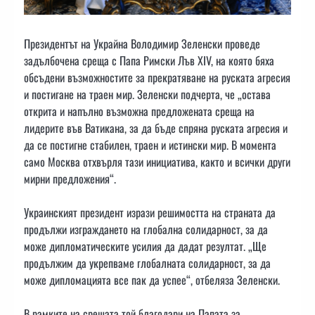
Президентът на Украйна Володимир Зеленски проведе
задълбочена среща с Папа Римски Лъв XIV, на която бяха
обсъдени възможностите за прекратяване на руската агресия
и постигане на траен мир. Зеленски подчерта, че „остава
открита и напълно възможна предложената среща на
лидерите във Ватикана, за да бъде спряна руската агресия и
да се постигне стабилен, траен и истински мир. В момента
само Москва отхвърля тази инициатива, както и всички други
мирни предложения“.
Украинският президент изрази решимостта на страната да
продължи изграждането на глобална солидарност, за да
може дипломатическите усилия да дадат резултат. „Ще
продължим да укрепваме глобалната солидарност, за да
може дипломацията все пак да успее“, отбеляза Зеленски.
В рамките на срещата той благодари на Папата за