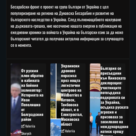
Бесарабски фронт е проект на група българи от Украйна с цел
популяризиране на региона на Дунавска Бесарабия и развитие на
българското наследство в Украйна. След пълномащабното нахлуване
на държавата-грешка, ние насочихме нашата енергия в публикация на
ежедневни хроники за войната в Украйна на български език за да може
българският читател да получава актуална информация за случващото
се в момента.
Украински
България се
От руския
дронове
присъедини
плен обратно
поразиха
към Киивската
в кабината
през нощта
декларация:
на бойния
логистични
участниците
хеликоптер:
центрове на
потвърдиха
Историята на
Wildberries в
подкрепата си
Иван
Котовск,
за Украйна,
Пепеляшко
Тамбовска
осъдиха руската
от
област, и в
агресия и
Болградския
Електростал,
призоваха за
район
Московска
засилване на
област
Valeriia
международния
Valeriia
натиск срещу
Skorych