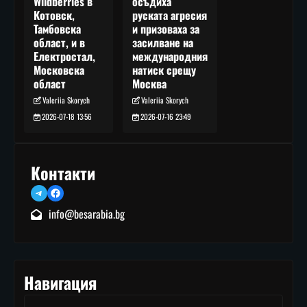
осъдиха
Wildberries в
руската агресия
Котовск,
и призоваха за
Тамбовска
засилване на
област, и в
международния
Електростал,
натиск срещу
Московска
Москва
област
Valeriia Skorych
Valeriia Skorych
2026-07-16 23:49
2026-07-18 13:56
Контакти
Telegram
Facebook
info@besarabia.bg
Навигация