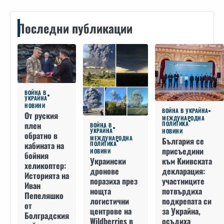
Последни публикации
ВОЙНА В
УКРАЙНА
НОВИНИ
ВОЙНА В УКРАЙНА
От руския
МЕЖДУНАРОДНА
плен
ПОЛИТИКА
ВОЙНА В
УКРАЙНА
НОВИНИ
обратно в
МЕЖДУНАРОДНА
България се
кабината на
ПОЛИТИКА
присъедини
НОВИНИ
бойния
към Киивската
Украински
хеликоптер:
декларация:
дронове
Историята на
участниците
поразиха през
Иван
потвърдиха
нощта
Пепеляшко
подкрепата си
логистични
от
за Украйна,
центрове на
Болградския
осъдиха
Wildberries в