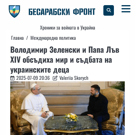
Skip
to
content
Хроники за войната в Украйна
Главна
Международна политика
Володимир Зеленски и Папа Лъв
XIV обсъдиха мир и съдбата на
украинските деца
2025-07-09 20:36
Valeriia Skorych