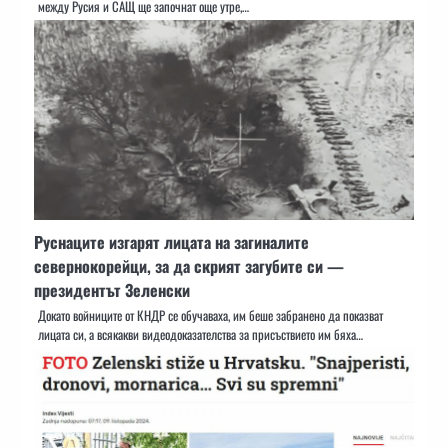
между Русия и САЩ ще започнат още утре,…
Руснаците изгарят лицата на загиналите
севернокорейци, за да скрият загубите си —
президентът Зеленски
Докато войниците от КНДР се обучаваха, им беше забранено да показват
лицата си, а всякакви видеодоказателства за присъствието им бяха…