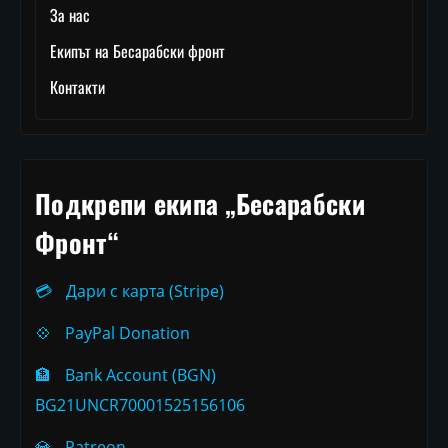
За нас
Екипът на Бесарабски фронт
Контакти
Подкрепи екипа „Бесарабски
Фронт“
💳
Дари с карта (Stripe)
💠
PayPal Donation
🏦
Bank Account (BGN)
BG21UNCR70001525156106
💎
Patreon