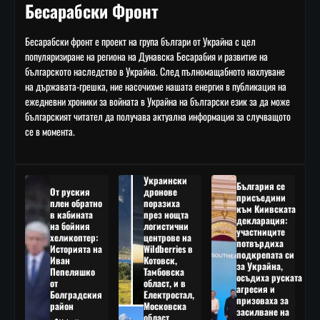
Бесарабски Фронт
Бесарабски фронт е проект на група българи от Украйна с цел
популяризиране на региона на Дунавска Бесарабия и развитие на
българското наследство в Украйна. След пълномащабното нахлуване
на държавата-грешка, ние насочихме нашата енергия в публикация на
ежедневни хроники за войната в Украйна на български език за да може
българският читател да получава актуална информация за случващото
се в момента.
Украински
България се
От руския
дронове
присъедини
плен обратно
поразиха
към Киивската
в кабината
през нощта
декларация:
на бойния
логистични
участниците
хеликоптер:
центрове на
потвърдиха
Историята на
Wildberries в
подкрепата си
Иван
Котовск,
за Украйна,
Пепеляшко
Тамбовска
осъдиха руската
от
област, и в
агресия и
Болградския
Електростал,
призоваха за
район
Московска
засилване на
област