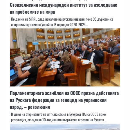
Стокхолмския международен институт за изследване
на проблемите на мира
По данни на SIPRI, след началото на руската инвазия поне 35 държави са
изпратили оръжие на Украйна. В периода 2020-2024…
Парламентарната асамблея на ОССЕ призна действията
на Руската федерация за геноцид на украинския
народ, – резолюция
В деня на откриването на лятната сесия в Букурещ ПА на ОССЕ прие
резолюция, осъждаща 10-годишната въоръжена агресия на Руската…