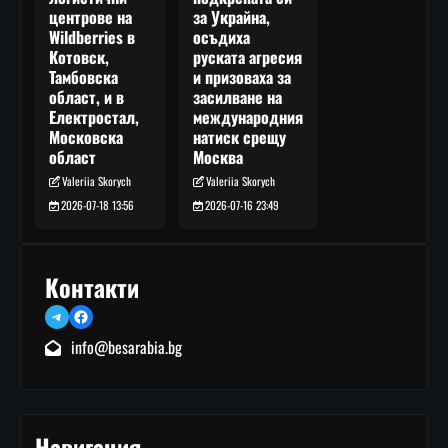
за Украйна,
центрове на
осъдиха
Wildberries в
руската агресия
Котовск,
и призоваха за
Тамбовска
засилване на
област, и в
международния
Електростал,
натиск срещу
Московска
Москва
област
Valeriia Skorych
Valeriia Skorych
2026-07-16 23:49
2026-07-18 13:56
Контакти
Telegram
Facebook
info@besarabia.bg
Навигация