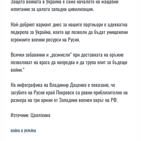
Защото войната в Украйна е само началото на мащабни
изпитания за цялата западна цивилизация.
Най-добрият вариант днес за нашите партньори е адекватна
подкрепа за Украйна, която ще позволи да бъдат унищожени
огромните военни ресурси на Русия.
Всички забавяния и „размисли“ при доставката на оръжие
позволяват на врага да напредва и да трупа опит за бъдещи
войни.“
На инфографика на Владимир Даценко е показано, че
загубите на Русия край Покровск са равни приблизително на
размера на три армии от Западния военен окръг на РФ.
Източник: Цаплієнко
ВОЙНА В УКРАЙНА