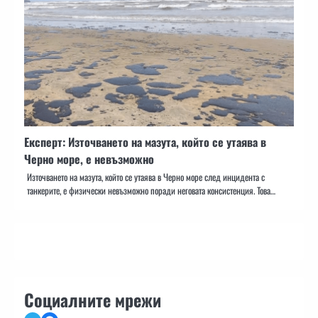
Експерт: Източването на мазута, който се утаява в
Черно море, е невъзможно
Източването на мазута, който се утаява в Черно море след инцидента с
танкерите, е физически невъзможно поради неговата консистенция. Това…
Социалните мрежи