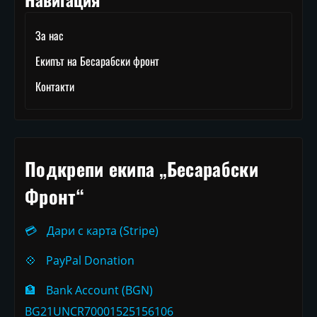
За нас
Екипът на Бесарабски фронт
Контакти
Подкрепи екипа „Бесарабски
Фронт“
💳
Дари с карта (Stripe)
💠
PayPal Donation
🏦
Bank Account (BGN)
BG21UNCR70001525156106