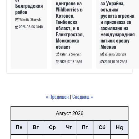
за Украйна,
центрове на
Болградския
осъдиха
Wildberries в
район
руската агресия
Котовск,
Valeriia Skorych
и призоваха за
Тамбовска
засилване на
област, и в
2026-08-06 18:10
международния
Електростал,
натиск срещу
Московска
Москва
област
Valeriia Skorych
Valeriia Skorych
2026-07-16 23:49
2026-07-18 13:56
« Предишен
|
Следващ »
Август 2026
Пн
Вт
Ср
Чт
Пт
Сб
Нд