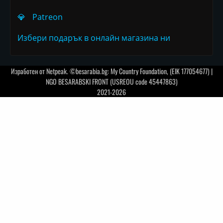
💎
Patreon
Избери подарък в онлайн магазина ни
Изработен от
Netpeak
. ©besarabia.bg: My Country Foundation, (EIK 177054677) |
NGO BESARABSKI FRONT (USREOU code 45447863)
2021-2026