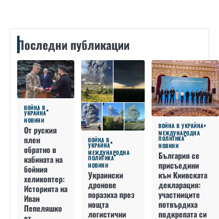
Последни публикации
ВОЙНА В
УКРАЙНА
НОВИНИ
ВОЙНА В УКРАЙНА
От руския
МЕЖДУНАРОДНА
плен
ПОЛИТИКА
ВОЙНА В
УКРАЙНА
НОВИНИ
обратно в
МЕЖДУНАРОДНА
България се
кабината на
ПОЛИТИКА
присъедини
НОВИНИ
бойния
към Киивската
Украински
хеликоптер:
декларация:
дронове
Историята на
участниците
поразиха през
Иван
потвърдиха
нощта
Пепеляшко
подкрепата си
логистични
от