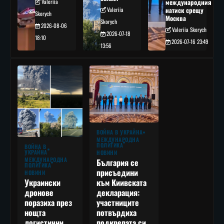
Valeriia
международния
Valeriia
натиск срещу
Skorych
Москва
Skorych
2026-08-06
Valeriia Skorych
2026-07-18
18:10
2026-07-16 23:49
13:56
ВОЙНА В УКРАЙНА
МЕЖДУНАРОДНА
ПОЛИТИКА
ВОЙНА В
УКРАЙНА
НОВИНИ
МЕЖДУНАРОДНА
България се
ПОЛИТИКА
присъедини
НОВИНИ
към Киивската
Украински
декларация:
дронове
участниците
поразиха през
потвърдиха
нощта
подкрепата си
логистични