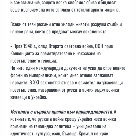
и самосъзнание, защото всяка свободолюбива
общност
беше възприемана като заплаха от тоталитарната машина.
Всеки от тези режими отне хиляди животи, разруши съдби и
нанесе рани, които се предават между поколенията.
▪️ През 1948 г., след Втората световна война, ООН прие
Конвенцията за предотвратяване и наказване на
престъплението геноцид.
Но нито един международен документ не успя да спре новите
форми на империализъм, които днес отново заплашват
народите. В XXI век светът отново е свидетел на ужасяващи
престъпления, извършвани от руската армия върху всички
живеещи в Украйна.
Истината е първата крачка към справедливостта
. А
истината е, че руската война срещу Украйна носи всички
признаци на геноцидна политика – унищожаване на
идентичност, култура, език, бъдеще. Кремъл не крие