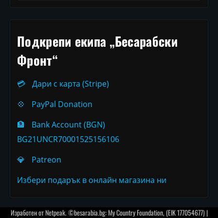
Подкрепи екипа „Бесарабски
Фронт“
💳
Дари с карта (Stripe)
💠
PayPal Donation
🏦
Bank Account (BGN)
BG21UNCR70001525156106
💎
Patreon
Избери подарък в онлайн магазина ни
Изработен от
Netpeak
. ©besarabia.bg: My Country Foundation, (EIK 177054677) |