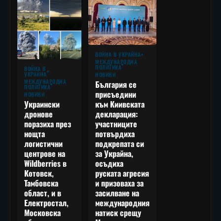
ВОЙНА В УКРАЙНА
МЕЖДУНАРОДНА
ПОЛИТИКА
ВОЙНА В
УКРАЙНА
НОВИНИ
МЕЖДУНАРОДНА
България се
ПОЛИТИКА
присъедини
НОВИНИ
към Киивската
Украински
декларация:
дронове
участниците
поразиха през
потвърдиха
нощта
подкрепата си
логистични
за Украйна,
центрове на
осъдиха
Wildberries в
руската агресия
Котовск,
и призоваха за
Тамбовска
засилване на
област, и в
международния
Електростал,
натиск срещу
Московска