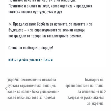
Почитаме и силата на тези, които оцеляха и предадоха
нататък нашата култура, език и дух.
⚔️ Продължаваме борбата за истината, за паметта и за
бъдещето – и за справедливост за всички народи,
пострадали от терора на тоталитарните режими.
Слава на свободните народи!
ВОЙНА В УКРАЙНА
УКРАИНСКИ БЪЛГАРИ
Навигация
Украйна систематично отслабва
България се
руската стратегическа авиация:
противопоставя на плана
какви самолети бяха унищожени и
за използване на
какво означава това за Кремъл
замразени руски активи
за Украйна