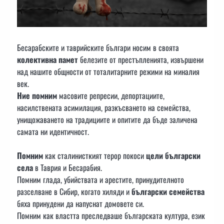
Бесарабските и таврийските българи носим в своята
колективна памет
белезите от престъпленията, извършени
над нашите общности от тоталитарните режими на миналия
век.
Ние помним
масовите репресии, депортациите,
насилствената асимилация, разкъсването на семейства,
унищожаването на традициите и опитите да бъде заличена
самата ни идентичност.
Помним
как сталинисткият терор покоси
цели български
села
в Таврия и Бесарабия.
Помним глада, убийствата и арестите, принудителното
разселване в Сибир, когато хиляди и
български семейства
бяха принудени да напуснат домовете си.
Помним как властта преследваше българската култура, език