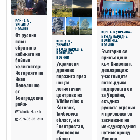
ВОЙНА В
УКРАЙНА
НОВИНИ
ВОЙНА В УКРАЙНА
От руския
МЕЖДУНАРОДНА
плен
ПОЛИТИКА
ВОЙНА В
УКРАЙНА
НОВИНИ
обратно в
МЕЖДУНАРОДНА
България се
кабината на
ПОЛИТИКА
присъедини
НОВИНИ
бойния
към Киивската
Украински
хеликоптер:
декларация:
дронове
Историята на
участниците
поразиха през
Иван
потвърдиха
нощта
Пепеляшко
подкрепата си
логистични
от
за Украйна,
центрове на
Болградския
осъдиха
Wildberries в
район
руската агресия
Котовск,
Valeriia Skorych
и призоваха за
Тамбовска
засилване на
област, и в
2026-08-06 18:10
международния
Електростал,
натиск срещу
Московска
Москва
област