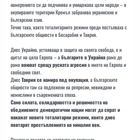
намерението си да подчинява и унищожава цели народи – в
окупираните територии Кремъл забранява украинския и
българския език.
Точно така, както тоталитарните режими преди постъпваха с
българските общности в Бесарабия и Таврия.
Днес Украйна, устояваща в защита на своята свобода, е и
щитът на цяла Европа – а
българите в Украйна
рамо до
рамо
воюват срещу руската агресия
в името на Европа и
свободния свят.
Днес
Таврия се намира под окупация
, а българските
общности там са подложени на репресии, невиждани и
немислими в съвременната епоха.
Само силата, солидарността и решимостта на
обединените демократични нации могат да спрат и
накажат новите тоталитарни режими, които днес
повтарят престъпленията на миналия век.
Почитаме паметта на жертвите на геноцида.