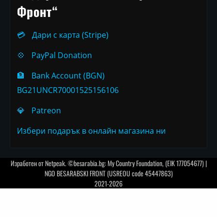
Фронт“
💳
Дари с карта (Stripe)
💠
PayPal Donation
🏦
Bank Account (BGN)
BG21UNCR70001525156106
💎
Patreon
Избери подарък в онлайн магазина ни
Изработен от
Netpeak
. ©besarabia.bg: My Country Foundation, (EIK 177054677) |
NGO BESARABSKI FRONT (USREOU code 45447863)
2021-2026