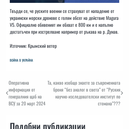
Твърди се, че руските военни се страхуват от нападение от
украински морски дронове с голям обсег на действие Magura
V5. Официално обявеният им обхват е 800 км и е напълно
достатъчен при изстрелване например от ръкава на р. Дунав.
Източник: Крымский ветер
ВОЙНА В УКРАЙНА
Навигация
Оперативна
Та, какво изобщо знаете за съвременната
информация от
броня “без аналог в света” от “Руския
генералния щаб на
научно-изследователски институт по
ВСУ за 20 март 2024
стомана”???
Подобни публикации