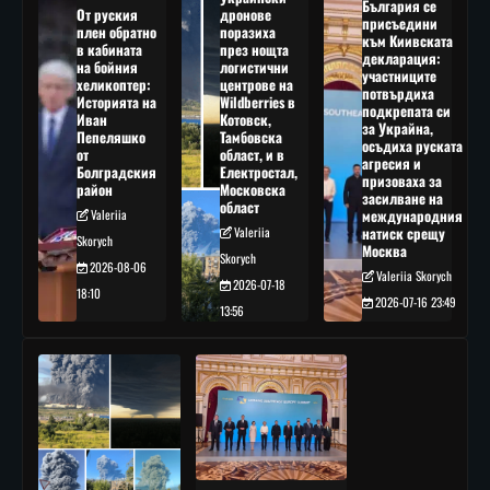
България се
От руския
дронове
присъедини
плен обратно
поразиха
към Киивската
в кабината
през нощта
декларация:
на бойния
логистични
участниците
хеликоптер:
центрове на
потвърдиха
Историята на
Wildberries в
подкрепата си
Иван
Котовск,
за Украйна,
Пепеляшко
Тамбовска
осъдиха руската
от
област, и в
агресия и
Болградския
Електростал,
призоваха за
район
Московска
засилване на
област
Valeriia
международния
Valeriia
натиск срещу
Skorych
Москва
Skorych
2026-08-06
Valeriia Skorych
2026-07-18
18:10
2026-07-16 23:49
13:56