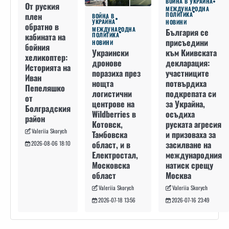
ВОЙНА В УКРАЙНА
От руския
МЕЖДУНАРОДНА
плен
ПОЛИТИКА
ВОЙНА В
УКРАЙНА
НОВИНИ
обратно в
МЕЖДУНАРОДНА
България се
кабината на
ПОЛИТИКА
присъедини
НОВИНИ
бойния
към Киивската
Украински
хеликоптер:
декларация:
дронове
Историята на
участниците
поразиха през
Иван
потвърдиха
нощта
Пепеляшко
подкрепата си
логистични
от
за Украйна,
центрове на
Болградския
осъдиха
Wildberries в
район
руската агресия
Котовск,
Valeriia Skorych
и призоваха за
Тамбовска
засилване на
област, и в
2026-08-06 18:10
международния
Електростал,
натиск срещу
Московска
Москва
област
Valeriia Skorych
Valeriia Skorych
2026-07-16 23:49
2026-07-18 13:56