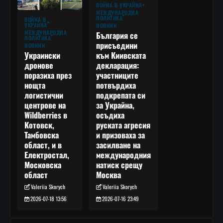
ВОЙНА В УКРАЙНА
МЕЖДУНАРОДНА
ПОЛИТИКА
ВОЙНА В
УКРАЙНА
НОВИНИ
МЕЖДУНАРОДНА
България се
ПОЛИТИКА
присъедини
НОВИНИ
към Киивската
Украински
декларация:
дронове
участниците
поразиха през
потвърдиха
нощта
подкрепата си
логистични
за Украйна,
центрове на
осъдиха
Wildberries в
руската агресия
Котовск,
и призоваха за
Тамбовска
засилване на
област, и в
международния
Електростал,
натиск срещу
Московска
Москва
област
Valeriia Skorych
Valeriia Skorych
2026-07-16 23:49
2026-07-18 13:56