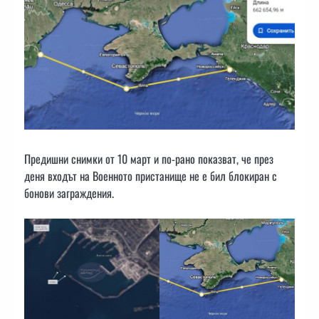
Предишни снимки от 10 март и по-рано показват, че през
деня входът на Военното пристанище не е бил блокиран с
бонови заграждения.