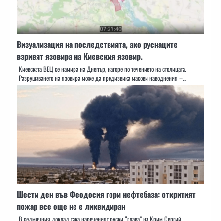
Визуализация на последствията, ако руснаците
взривят язовира на Киевския язовир.
Киевската ВЕЦ се намира на Днепър, нагоре по течението на столицата.
Разрушаването на язовира може да предизвика масови наводнения –…
Шести ден във Феодосия гори нефтебаза: откритият
пожар все още не е ликвидиран
В седмичния доклад така нареченият руски “глава” на Крим Сергий