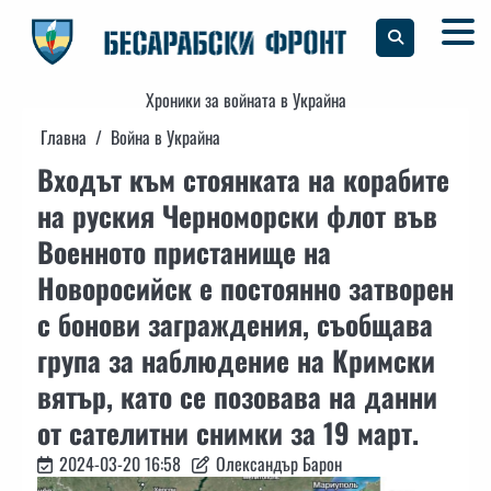
Skip
to
content
Хроники за войната в Украйна
Главна
Война в Украйна
Входът към стоянката на корабите
на руския Черноморски флот във
Военното пристанище на
Новоросийск е постоянно затворен
с бонови заграждения, съобщава
група за наблюдение на Кримски
вятър, като се позовава на данни
от сателитни снимки за 19 март.
2024-03-20 16:58
Олександър Барон