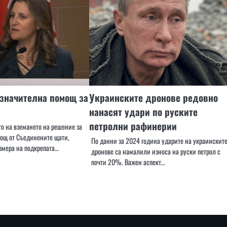
значителна помощ за
Украинските дронове редовно
нанасят удари по руските
петролни рафинерии
то на вземането на решение за
ощ от Съединените щати,
По данни за 2024 година ударите на украинскит
змера на подкрепата…
дронове са намалили износа на руски петрол с
почти 20%. Важен аспект…