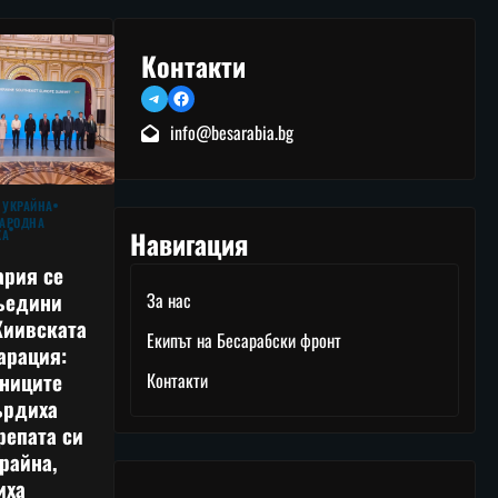
Контакти
Telegram
Facebook
info@besarabia.bg
 УКРАЙНА
АРОДНА
Навигация
КА
ария се
ъедини
За нас
Киивската
Екипът на Бесарабски фронт
арация:
тниците
Контакти
ърдиха
репата си
райна,
иха