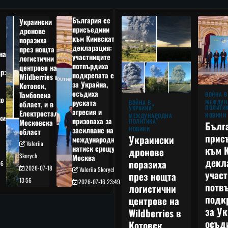
България се
Украински
присъедини
дронове
към Киивската
поразиха
декларация:
през нощта
на
участниците
логистични
потвърдиха
центрове на
р:
подкрепата си
Wildberries в
а
за Украйна,
Котовск,
осъдиха
Тамбовска
ВОЙНА В
о
руската
МЕЖДУН
ВОЙНА В
област, и в
ПОЛИТИ
УКРАЙНА
агресия и
Електростал,
НОВИНИ
МЕЖДУНАРОДНА
кия
призоваха за
ПОЛИТИКА
Московска
Бълг
НОВИНИ
засилване на
област
прис
Украински
международния
Valeriia
към 
натиск срещу
дронове
Skorych
Москва
декл
поразиха
06
2026-07-18
Valeriia Skorych
учас
през нощта
13:56
2026-07-16 23:49
потв
логистични
подк
центрове на
за Ук
Wildberries в
осъд
Котовск,