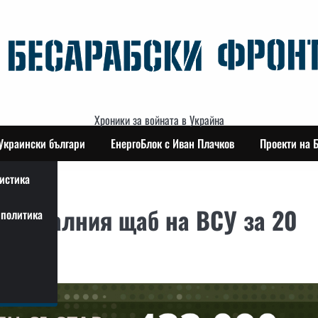
Хроники за войната в Украйна
Украински българи
ЕнергоБлок с Иван Плачков
Проекти на 
истика
генералния щаб на ВСУ за 20
политика