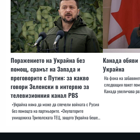
Поражението на Украйна без
Канада обяви 
помощ, срамът на Запада и
Украйна
преговорите с Путин: за какво
На фона на забавяне
следващия пакет пом
говори Зеленски в интервю за
Канада увеличава ра
телевизионния канал PBS
▪️Украйна няма да може да спечели войната с Русия
без помощта на партньорите. ▪️Окупаторите
унищожиха Триполската ТЕЦ, защото Украйна беше…