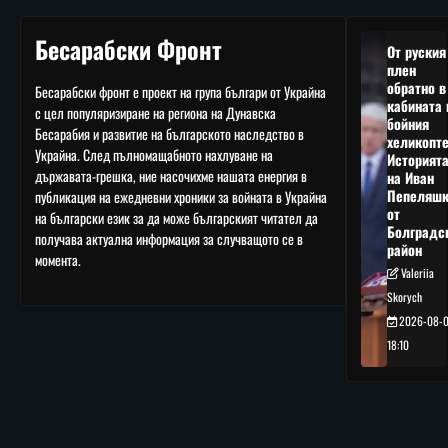
Бесарабски Фронт
От руския
плен
обратно в
Бесарабски фронт е проект на група българи от Украйна
кабината 
с цел популяризиране на региона на Дунавска
бойния
Бесарабия и развитие на българското наследство в
хеликопте
Украйна. След пълномащабното нахлуване на
Историят
държавата-грешка, ние насочихме нашата енергия в
на Иван
Пепеляшк
публикация на ежедневни хроники за войната в Украйна
от
на български език за да може българският читател да
Болградс
получава актуална информация за случващото се в
район
момента.
Valeriia
Skorych
2026-08-
18:10