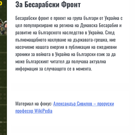
За Бесарабски Фронт
Бесарабски фронт е проект на група българи от Украйна с
цел популяризиране на региона на Дунавска Бесарабия и
развитие на българското наследство в Украйна. След
пълномащабното нахлуване на държавата-грешка, ние
насочихме нашата енергия в публикация на ежедневни
хроники за войната в Украйна на български език за да
може българският читател да получава актуална
информация за случващото се в момента.
Материал на фокус:
Александър Сивилов – проруски
професор WikiPedia