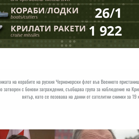
янката на корабите на руския Черноморски флот във Военното пристани
о затворен с бонови заграждения, съобщава група за наблюдение на Кр
вятър, като се позовава на данни от сателитни снимки за 19 