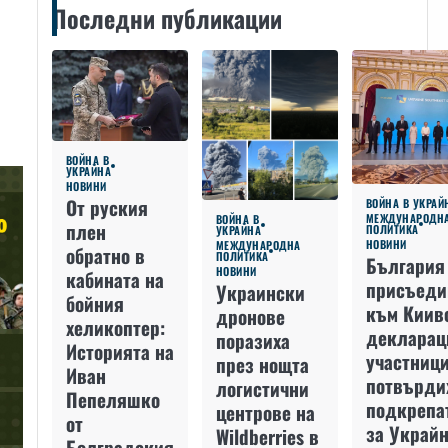
Последни публикации
ВОЙНА В
УКРАЙНА
НОВИНИ
От руския
ВОЙНА В УКРАЙ
МЕЖДУНАРОДН
ВОЙНА В
плен
ПОЛИТИКА
УКРАЙНА
НОВИНИ
МЕЖДУНАРОДНА
обратно в
ПОЛИТИКА
България
НОВИНИ
кабината на
присъеди
Украински
бойния
към Киив
дронове
хеликоптер:
декларац
поразиха
Историята на
участниц
през нощта
Иван
потвърди
логистични
Пепеляшко
подкрепа
центрове на
от
за Украйн
Wildberries в
Болградския