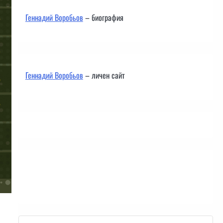
Геннадий Воробьов
– биография
Геннадий Воробьов
– личен сайт
Контакти